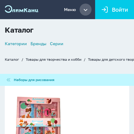
Войти
Меню
Каталог
Список
Категории
Бренды
Серии
навигации
Каталог
Товары для творчества и хобби
Товары для детского тво
Хлебные
крошки
Наборы
Наборы для рисования
для
рисования
Набор
канцелярских
принадлежностей
12
пр.
"Зверята"