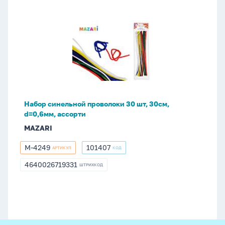
Набор
синельной
проволоки
30
шт,
30см,
d=0,6мм,
ассорти
Набор синельной проволоки 30 шт, 30см,
d=0,6мм, ассорти
MAZARI
M-4249
101407
АРТИКУЛ
КОД
M-
101407
4249
4640026719331
ШТРИХКОД
4640026719331
footer