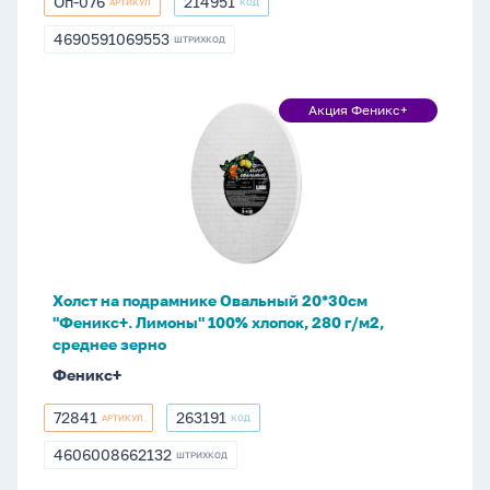
Оп-076
214951
АРТИКУЛ
КОД
Оп-076
214951
4690591069553
ШТРИХКОД
4690591069553
Холст
Акция Феникс+
Акция
на
Феникс+
подрамнике
Овальный
20*30см
"Феникс+.
Лимоны"
100%
Холст на подрамнике Овальный 20*30см
хлопок,
"Феникс+. Лимоны" 100% хлопок, 280 г/м2,
280
среднее зерно
г/
Феникс+
м2,
среднее
72841
263191
АРТИКУЛ
КОД
72841
263191
зерно
4606008662132
ШТРИХКОД
4606008662132