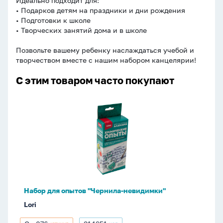
Идеально подходит для:
• Подарков детям на праздники и дни рождения
• Подготовки к школе
• Творческих занятий дома и в школе
Позвольте вашему ребенку наслаждаться учебой и
творчеством вместе с нашим набором канцелярии!
С этим товаром часто покупают
Набор
для
опытов
"Чернила-
невидимки"
Набор для опытов "Чернила-невидимки"
Lori