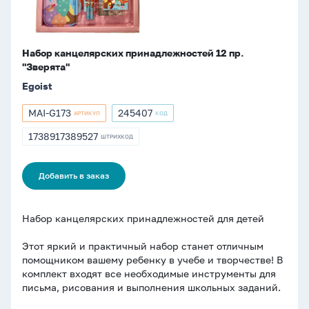
Набор канцелярских принадлежностей 12 пр.
"Зверята"
Egoist
MAI-G173
245407
АРТИКУЛ
КОД
Артикул
Артикул
MAI-
245407
1738917389527
ШТРИХКОД
ШТРИХКОД
G173
1738917389527
Добавить в заказ
Набор канцелярских принадлежностей для детей
Этот яркий и практичный набор станет отличным
помощником вашему ребенку в учебе и творчестве! В
комплект входят все необходимые инструменты для
письма, рисования и выполнения школьных заданий.