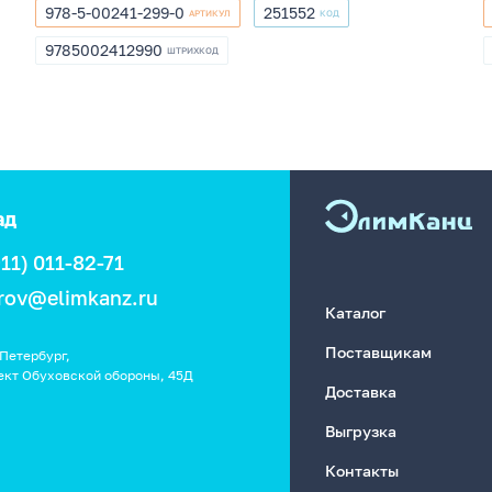
978-5-00241-299-0
251552
АРТИКУЛ
КОД
978-
251552
5-
9785002412990
ШТРИХКОД
9785002412990
00241-
299-
0
ад
911) 011-82-71
rov@elimkanz.ru
Каталог
Поставщикам
Петербург,
ект Обуховской обороны, 45Д
Доставка
Выгрузка
Контакты