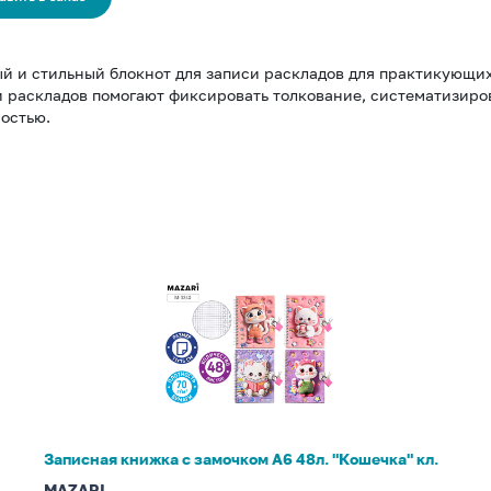
й и стильный блокнот для записи раскладов для практикующих т
 раскладов помогают фиксировать толкование, систематизиров
остью.
Записная
книжка
с
замочком
А6
48л.
"Кошечка"
кл.
Записная книжка с замочком А6 48л. "Кошечка" кл.
MAZARI