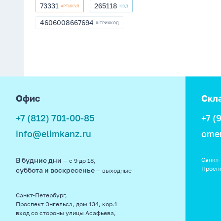
73331
265118
АРТИКУЛ
КОД
73331
265118
4606008667694
ШТРИХКОД
4606008667694
footer
Офис
Скл
+7 (812) 701-00-85
+7 (
info@elimkanz.ru
ome
В будние дни
Санкт-
— с 9 до 18,
Просп
суббота и воскресенье
— выходные
Санкт-Петербург,
Проспект Энгельса, дом 134, кор.1
вход со стороны улицы Асафьева,