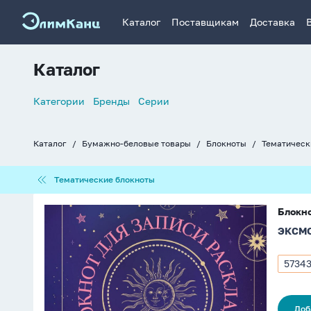
Каталог
Поставщикам
Доставка
Каталог
Список
Категории
Бренды
Серии
навигации
Каталог
Бумажно-беловые товары
Блокноты
Тематическ
Хлебные
крошки
Тематические
Тематические блокноты
блокноты
Блокнот
Блокно
140*200мм
ЭКСМ
72л.,
клевой
кор.
5734
Арти
"Для
5734
записи
раскладов
Доб