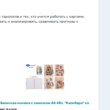
арологов и тех, кто учится работать с картами.
ать и анализировать, сравнивать прогнозы с
Записная
книжка
с
замочком
А6
48л.
"Капибара"
кл.
Записная книжка с замочком А6 48л. "Капибара" кл.
MC BASIR