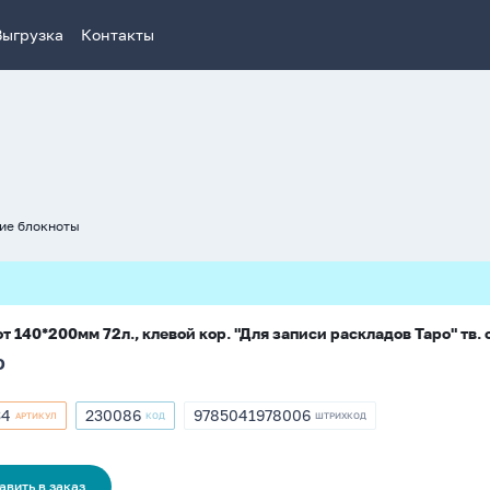
Выгрузка
Контакты
ие блокноты
т 140*200мм 72л., клевой кор. "Для записи раскладов Таро" тв.
О
34
230086
9785041978006
АРТИКУЛ
КОД
ШТРИХКОД
кул
Артикул
ШТРИХКОД
34
230086
9785041978006
авить в заказ