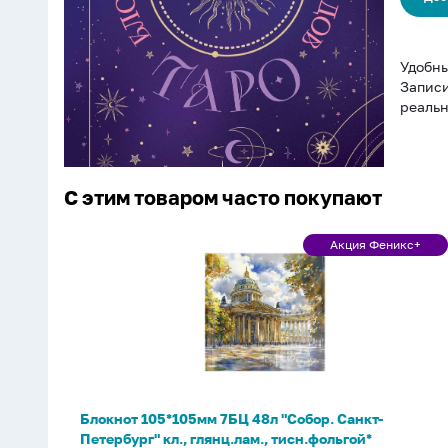
Таро"
тв.
обложка,
черный
Удобны
Записи
реальн
С этим товаром часто покупают
Блокнот
Акция Феникс+
Акция
105*105мм
Феникс+
7БЦ
48л
"Собор.
Санкт-
Петербург"
кл.,
Блокнот 105*105мм 7БЦ 48л "Собор. Санкт-
глянц.лам.,
Петербург" кл., глянц.лам., тисн.фольгой*