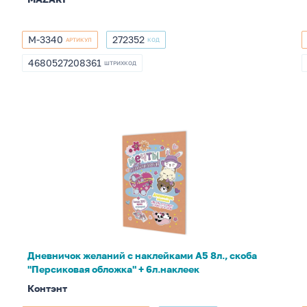
M-3340
272352
АРТИКУЛ
КОД
M-
272352
3340
4680527208361
ШТРИХКОД
4680527208361
Дневничок
желаний
с
наклейками
А5
8л.,
скоба
"Персиковая
Дневничок желаний с наклейками А5 8л., скоба
обложка"
"Персиковая обложка" + 6л.наклеек
+
Контэнт
6л.наклеек