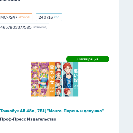
МС-7247
240716
АРТИКУЛ
КОД
МС-7247
240716
4657803377585
ШТРИХКОД
4657803377585
Точкабук
Ликвидация
Ликвидация
А5
48л.,
7БЦ
"Манга.
Парень
и
девушка"
Точкабук А5 48л., 7БЦ "Манга. Парень и девушка"
Проф-Пресс Издательство