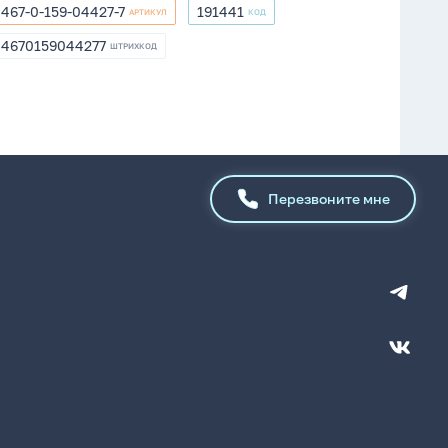
467-0-159-04427-7
191441
АРТИКУЛ
КОД
467-
191441
0-
4670159044277
ШТРИХКОД
4670159044277
159-
04427-
7
Перезвоните мне