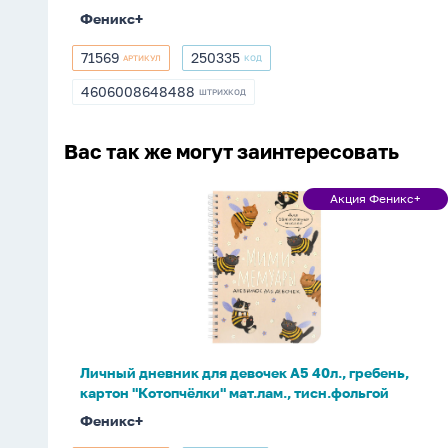
тисн.фольгой*
Феникс+
71569
250335
АРТИКУЛ
КОД
71569
250335
4606008648488
ШТРИХКОД
4606008648488
Вас так же могут заинтересовать
Личный
Акция Феникс+
Акция
дневник
Феникс+
для
девочек
А5
40л.,
гребень,
картон
Личный дневник для девочек А5 40л., гребень,
"Котопчёлки"
картон "Котопчёлки" мат.лам., тисн.фольгой
мат.лам.,
Феникс+
тисн.фольгой