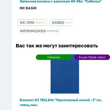
Записная книжка с замочком А5 48л. "Собачка"
MC BASIR
МС-7459
243600
АРТИКУЛ
КОД
МС-7459
243600
4657834120310
ШТРИХКОД
4657834120310
Вас так же могут заинтересовать
Блокнот
Новинка
Акция Проф-пресс
Новинка
Акция
А7
Проф-
7БЦ
пресс
64л
"Однотонный
синий
-
1"
Блокнот А7 7БЦ 64л "Однотонный синий - 1" кл.,
кл.,
глянц.лам.
глянц.лам.