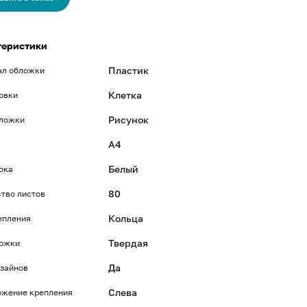
теристики
Пластик
ал обложки
Клетка
овки
Рисунок
бложки
A4
Белый
ока
80
тво листов
Кольца
епления
Твердая
ложки
Да
зайнов
Слева
ожение крепления