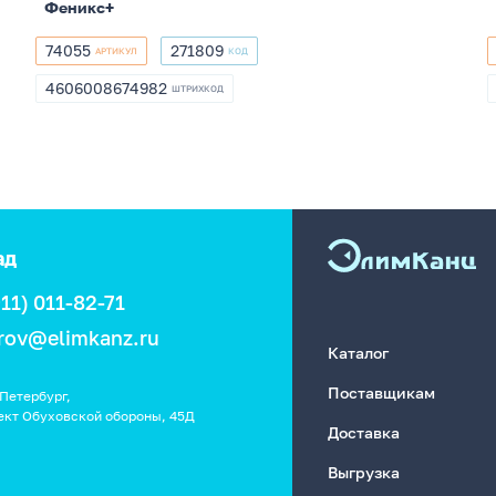
Феникс+
74055
271809
АРТИКУЛ
КОД
74055
271809
4606008674982
ШТРИХКОД
4606008674982
ад
911) 011-82-71
rov@elimkanz.ru
Каталог
Поставщикам
Петербург,
ект Обуховской обороны, 45Д
Доставка
Выгрузка