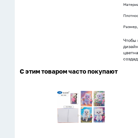
Материа
Плотнос
Размер,
Чтобы 
дизайн
цветна
создад
С этим товаром часто покупают
Записная
книжка
с
замочком
А5
48л.
"Собачка"