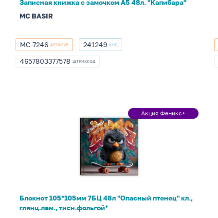
Записная книжка с замочком А5 48л. "Капибара"
MC BASIR
МС-7246
241249
АРТИКУЛ
КОД
МС-7246
241249
4657803377578
ШТРИХКОД
4657803377578
Блокнот
Акция Феникс+
Акция
105*105мм
Феникс+
7БЦ
48л
"Опасный
птенец"
кл.,
глянц.лам.,
Блокнот 105*105мм 7БЦ 48л "Опасный птенец" кл.,
тисн.фольгой*
глянц.лам., тисн.фольгой*