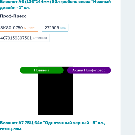
Блокнот А6 (136*144мм) 80л гребень слева "Нежный
-
дизайн - 1" кл.
1"
Проф-Пресс
кл.
ЗК80-0750
272909
АРТИКУЛ
КОД
ЗК80-
272909
0750
4670159307501
ШТРИХКОД
4670159307501
Блокнот
Новинка
Акция Проф-пресс
Новинка
Акция
А7
Проф-
7БЦ
пресс
64л
"Однотонный
черный
-
5"
Блокнот А7 7БЦ 64л "Однотонный черный - 5" кл.,
кл.,
глянц.лам.
глянц.лам.