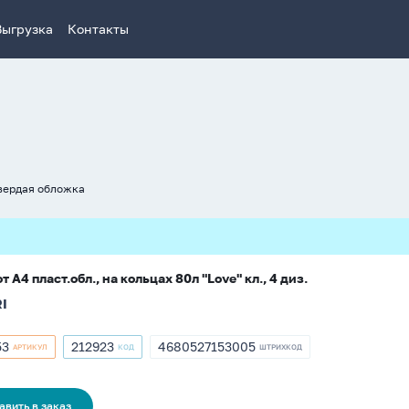
Выгрузка
Контакты
вердая обложка
т А4 пласт.обл., на кольцах 80л "Love" кл., 4 диз.
I
53
212923
4680527153005
АРТИКУЛ
КОД
ШТРИХКОД
кул
Артикул
ШТРИХКОД
212923
4680527153005
авить в заказ