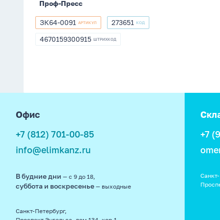
Проф-Пресс
ЗК64-0091
273651
АРТИКУЛ
КОД
ЗК64-
273651
0091
4670159300915
ШТРИХКОД
4670159300915
footer
Офис
Скл
+7 (812) 701-00-85
+7 (
info@elimkanz.ru
ome
В будние дни
Санкт-
— с 9 до 18,
Просп
суббота и воскресенье
— выходные
Санкт-Петербург,
Проспект Энгельса, дом 134, кор.1