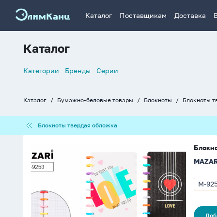
Каталог
Поставщикам
Доставка
Каталог
Список
Категории
Бренды
Серии
навигации
Каталог
Бумажно-беловые товары
Блокноты
Блокноты т
Хлебные
крошки
Блокноты
Блокноты твердая обложка
твердая
обложка
Блокнот
Блокно
А4
MAZAR
пласт.обл.,
на
кольцах
M-92
Арти
80л
M-
"Love"
9253
кл.,
Доб