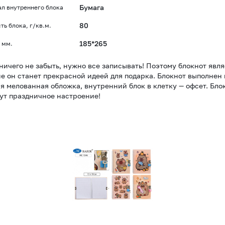
Бумага
л внутреннего блока
80
ть блока, г/кв.м.
185*265
 мм.
ничего не забыть, нужно все записывать! Поэтому блокнот явл
е он станет прекрасной идеей для подарка. Блокнот выполнен 
я мелованная обложка, внутренний блок в клетку — офсет. Блок
ут праздничное настроение!
Записная
книжка
с
замочком
А5
48л.
"Капибара"