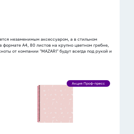
яется незаменимым аксессуаром, а в стильном
в формате А4, 80 листов на крупно цветном гребне,
ноты от компании "MAZARI" будут всегда под рукой и
Блокнот
Акция Проф-пресс
Акция
А6
Проф-
(136*144мм)
пресс
80л
гребень
слева
"Нежный
дизайн