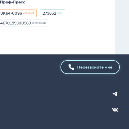
Проф-Пресс
ЗК64-0096
273652
АРТИКУЛ
КОД
ЗК64-
273652
0096
4670159300960
ШТРИХКОД
4670159300960
Перезвоните мне