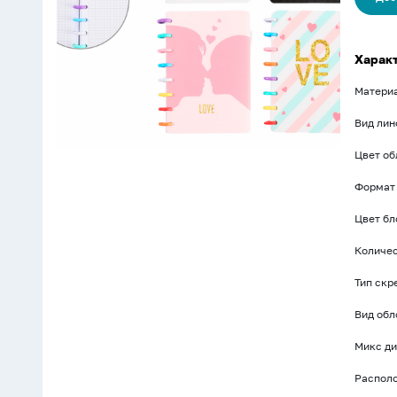
4
диз.
Харак
Матери
Вид лин
Цвет о
Формат
Цвет бл
Количес
Тип скр
Вид об
Микс ди
Распол