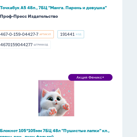
девушка"
Точкабук А5 48л., 7БЦ "Манга. Парень и девушка"
Проф-Пресс Издательство
467-0-159-04427-7
191441
АРТИКУЛ
КОД
467-
191441
0-
4670159044277
ШТРИХКОД
4670159044277
159-
04427-
7
Блокнот
Акция Феникс+
Акция
105*105мм
Феникс+
7БЦ
48л
"Пушистые
лапки"
кл.,
глянц.лам.,
Блокнот 105*105мм 7БЦ 48л "Пушистые лапки" кл.,
тисн.фольгой
глянц.лам., тисн.фольгой