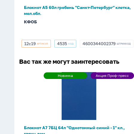
мел.обл.
Блокнот А5 60л гребень "Санкт-Петербург" клетка,
мел.обл.
КФОБ
12с19
4535
4600344002379
АРТИКУЛ
КОД
ШТРИХКОД
12с19
4535
4600344002379
Вас так же могут заинтересовать
Блокнот
Новинка
Акция Проф-пресс
Новинка
Акция
А7
Проф-
7БЦ
пресс
64л
"Однотонный
синий
-
1"
Блокнот А7 7БЦ 64л "Однотонный синий - 1" кл.,
кл.,
глянц.лам.