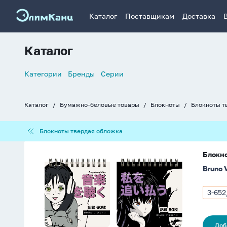
Каталог
Поставщикам
Доставка
Каталог
Список
Категории
Бренды
Серии
навигации
Каталог
Бумажно-беловые товары
Блокноты
Блокноты т
Хлебные
крошки
Блокноты
Блокноты твердая обложка
твердая
обложка
Блокнот
Блокно
70*70мм
Bruno 
пласт.обл.
60л
"Pocket
3-652
Арти
journal.
3-
Manga
652/
anime.
Доб