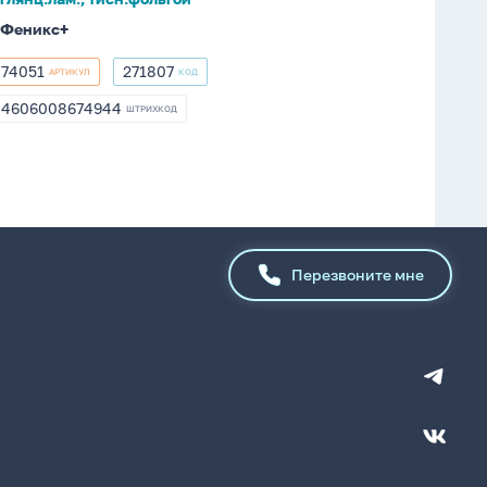
Феникс+
74051
271807
АРТИКУЛ
КОД
74051
271807
4606008674944
ШТРИХКОД
4606008674944
Перезвоните мне