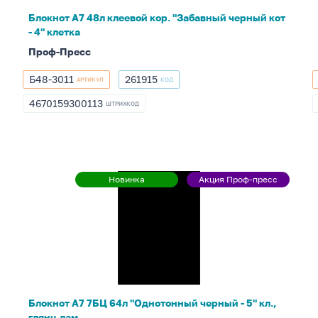
кот
Блокнот А7 48л клеевой кор. "Забавный черный кот
-
- 4" клетка
4"
Проф-Пресс
клетка
Б48-3011
261915
АРТИКУЛ
КОД
Б48-
261915
3011
4670159300113
ШТРИХКОД
4670159300113
Блокнот
Новинка
Акция Проф-пресс
Новинка
Акция
А7
Проф-
7БЦ
пресс
64л
"Однотонный
черный
-
5"
Блокнот А7 7БЦ 64л "Однотонный черный - 5" кл.,
кл.,
глянц.лам.