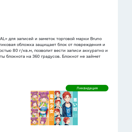
» для записей и заметок торговой марки Bruno
стиковая обложка защищает блок от повреждения и
остью 80 г/кв.м, позволит вести записи аккуратно и
ты блокнота на 360 градусов. Блокнот не займет
Точкабук
Ликвидация
Ликвидация
А5
48л.,
7БЦ
"Манга.
Парень
и