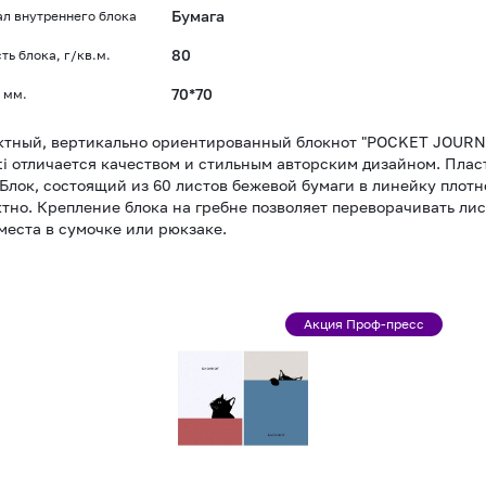
Бумага
л внутреннего блока
80
ть блока, г/кв.м.
70*70
 мм.
тный, вертикально ориентированный блокнот "POCKET JOURNAL
ti отличается качеством и стильным авторским дизайном. Пла
 Блок, состоящий из 60 листов бежевой бумаги в линейку плотн
тно. Крепление блока на гребне позволяет переворачивать лис
места в сумочке или рюкзаке.
Блокнот
Акция Проф-пресс
Акция
А7
Проф-
48л
пресс
клеевой
кор.
"Забавный
черный