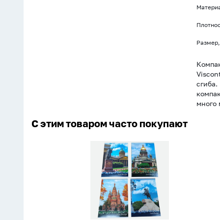
Материа
Плотнос
Размер,
Компак
Viscon
сгиба.
компак
много 
С этим товаром часто покупают
Блокнот
А5
60л
гребень
"Санкт-
Петербург"
клетка,