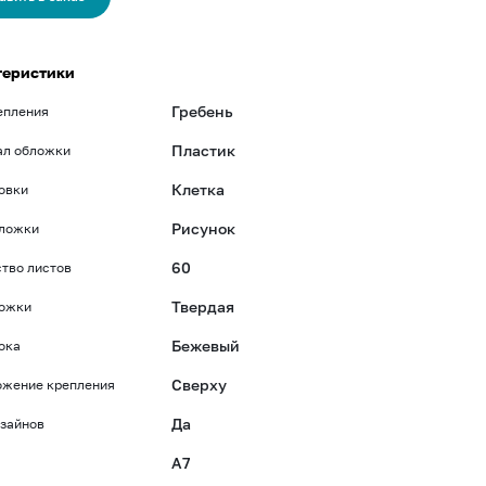
теристики
Гребень
епления
Пластик
ал обложки
Клетка
овки
Рисунок
бложки
60
тво листов
Твердая
ложки
Бежевый
ока
Сверху
ожение крепления
Да
зайнов
A7