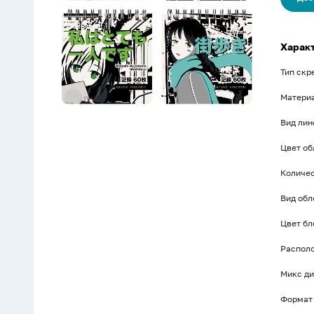
City"
кл.
Харак
Тип скр
Матери
Вид лин
Цвет о
Количес
Вид об
Цвет бл
Распол
Микс ди
Формат