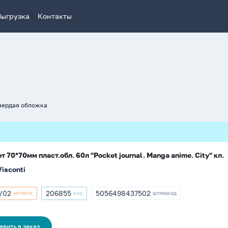
Выгрузка
Контакты
вердая обложка
т 70*70мм пласт.обл. 60л "Pocket journal. Manga anime. City" кл.
Visconti
/02
206855
5056498437502
АРТИКУЛ
КОД
ШТРИХКОД
кул
Артикул
ШТРИХКОД
206855
5056498437502
02
авить в заказ