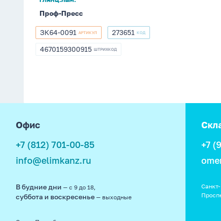
глянц.лам.
Проф-Пресс
ЗК64-0091
273651
АРТИКУЛ
КОД
ЗК64-
273651
0091
4670159300915
ШТРИХКОД
4670159300915
footer
Офис
Скл
+7 (812) 701-00-85
+7 (
info@elimkanz.ru
ome
В будние дни
Санкт-
— с 9 до 18,
Просп
суббота и воскресенье
— выходные