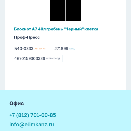
"Черный"
клетка
Блокнот А7 40л гребень "Черный" клетка
Проф-Пресс
Б40-0333
271899
АРТИКУЛ
КОД
Б40-
271899
0333
4670159303336
ШТРИХКОД
4670159303336
footer
Офис
+7 (812) 701-00-85
info@elimkanz.ru