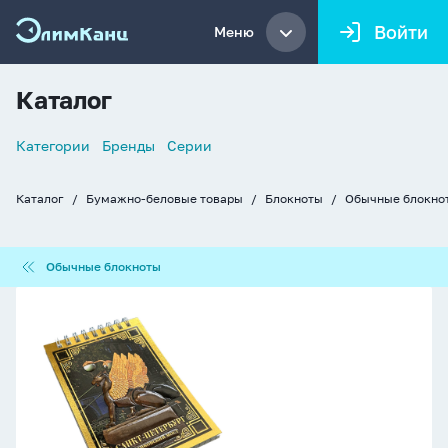
Войти
Меню
Каталог
Список
Категории
Бренды
Серии
навигации
Каталог
Бумажно-беловые товары
Блокноты
Обычные блокно
Хлебные
крошки
Обычные
Обычные блокноты
блокноты
Блокнот
А6
60л
гребень
"Банковский
мост"
клетка,
металл+объем