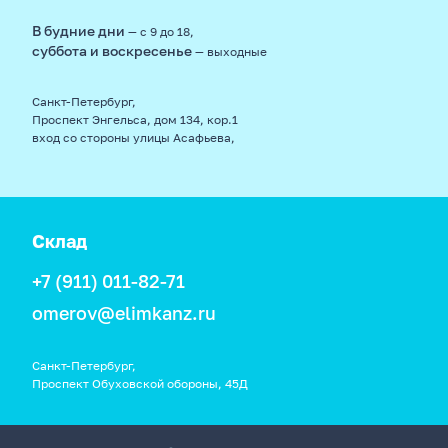
В будние дни
— с 9 до 18,
суббота и воскресенье
— выходные
Санкт-Петербург,
Проспект Энгельса, дом 134, кор.1
вход со стороны улицы Асафьева,
Склад
+7 (911) 011-82-71
omerov@elimkanz.ru
Санкт-Петербург,
Проспект Обуховской обороны, 45Д