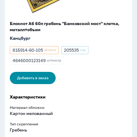
Блокнот А6 60л гребень "Банковский мост" клетка,
металл+объем
Канцбург
81Б914-60-105
205535
АРТИКУЛ
КОД
Артикул
Артикул
81Б914-
205535
4646000123149
ШТРИХКОД
ШТРИХКОД
60-
4646000123149
105
Добавить в заказ
Характеристики
Материал обложки
Картон мелованный
Тип скрепления
Гребень