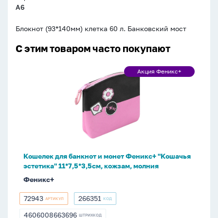
A6
Блокнот (93*140мм) клетка 60 л. Банковский мост
С этим товаром часто покупают
Кошелек
Акция Феникс+
Акция
для
Феникс+
банкнот
и
монет
Феникс+
"Кошачья
эстетика"
Кошелек для банкнот и монет Феникс+ "Кошачья
11*7,5*3,5см,
эстетика" 11*7,5*3,5см, кожзам, молния
кожзам,
Феникс+
молния
72943
266351
АРТИКУЛ
КОД
72943
266351
4606008663696
ШТРИХКОД