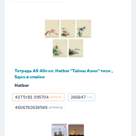
4606008663696
Тетрадь
А5
40л
кл.
Hatber
"Тайны
Азии"
тисн.,
Тетрадь А5 40л кл. Hatber "Тайны Азии" тисн.,
5диз.в
5диз.в спайке
спайке
Hatber
40Т5тВ1 095704
266847
АРТИКУЛ
КОД
40Т5тВ1
266847
095704
4606782638569
ШТРИХКОД
4606782638569
Блокнот
А6