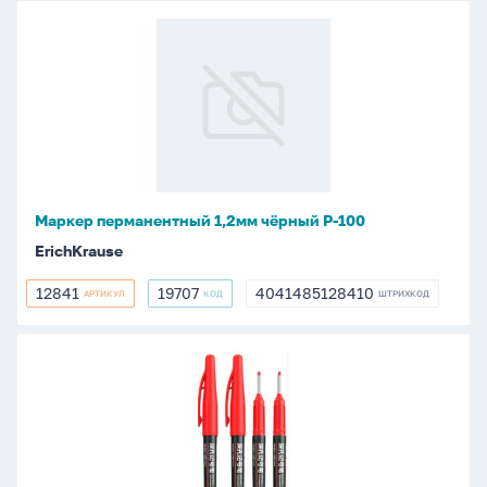
Маркер
перманентный
1,2мм
чёрный
P-
100
Маркер перманентный 1,2мм чёрный P-100
ErichKrause
12841
19707
4041485128410
АРТИКУЛ
КОД
ШТРИХКОД
12841
19707
4041485128410
Маркер
перманентный
1,5
мм
красный,