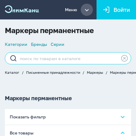
Войти
Меню
Маркеры перманентные
Список
Категории
Бренды
Серии
навигации
Строка
поиска
Каталог
Письменные принадлежности
Маркеры
Маркеры пер
Хлебные
крошки
Маркеры перманентные
Показать фильтр
Все товары