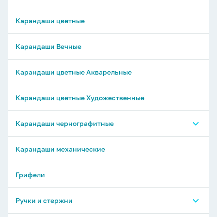
Карандаши цветные
Карандаши Вечные
Карандаши цветные Акварельные
Карандаши цветные Художественные
Карандаши чернографитные
Карандаши ч/г ErichKrause
Карандаши механические
Карандаши ч/г Milan
Грифели
Карандаши ч/г Deli
Ручки и стержни
Карандаши ч/г Maped