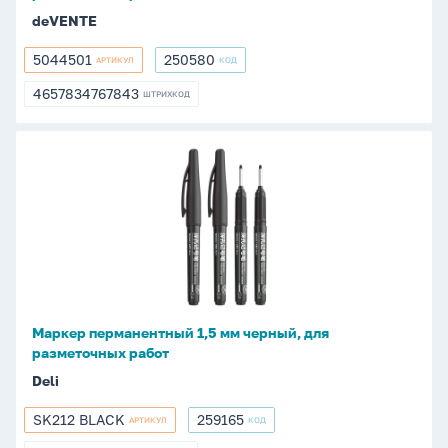
deVENTE
5044501
250580
АРТИКУЛ
КОД
5044501
250580
4657834767843
ШТРИХКОД
4657834767843
Маркер
перманентный
1,5
мм
черный,
для
разметочных
работ
Маркер перманентный 1,5 мм черный, для
разметочных работ
Deli
SK212 BLACK
259165
АРТИКУЛ
КОД
SK212
259165
BLACK