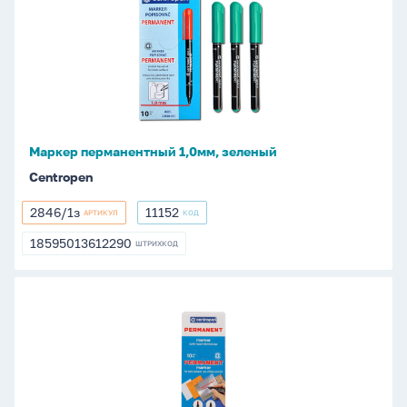
перманентный
1,0мм,
зеленый
Маркер перманентный 1,0мм, зеленый
Centropen
2846/1з
11152
АРТИКУЛ
КОД
2846/1з
11152
18595013612290
ШТРИХКОД
18595013612290
Маркер
перманентный
1,0мм,
коричневый