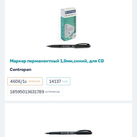
Маркер
перманентный
1,0мм,синий,
для
CD
Маркер перманентный 1,0мм,синий, для CD
Centropen
4606/1с
14137
АРТИКУЛ
КОД
4606/1с
14137
18595013631789
ШТРИХКОД
18595013631789
Маркер
перманентный
1,0мм,чёрный,
для