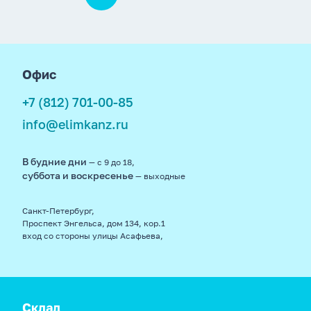
footer
Офис
+7 (812) 701-00-85
info@elimkanz.ru
В будние дни
— с 9 до 18,
суббота и воскресенье
— выходные
Санкт-Петербург,
Проспект Энгельса, дом 134, кор.1
вход со стороны улицы Асафьева,
Склад