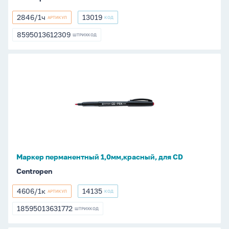
2846/1ч
13019
АРТИКУЛ
КОД
2846/1ч
13019
8595013612309
ШТРИХКОД
8595013612309
Маркер
перманентный
1,0мм,красный,
для
CD
Маркер перманентный 1,0мм,красный, для CD
Centropen
4606/1к
14135
АРТИКУЛ
КОД
4606/1к
14135
18595013631772
ШТРИХКОД
18595013631772