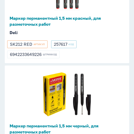
для
разметочных
работ
Маркер перманентный 1,5 мм красный, для
разметочных работ
Deli
SK212 RED
257617
АРТИКУЛ
КОД
SK212
257617
RED
6942233649226
ШТРИХКОД
6942233649226
Маркер
перманентный
1,5
мм
черный,
для
разметочных
работ
Маркер перманентный 1,5 мм черный, для
разметочных работ