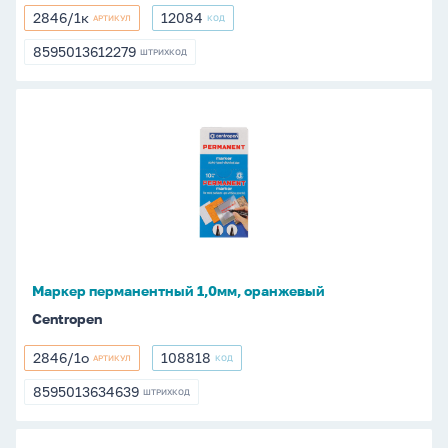
2846/1к
12084
АРТИКУЛ
КОД
2846/1к
12084
8595013612279
ШТРИХКОД
8595013612279
Маркер
перманентный
1,0мм,
оранжевый
Маркер перманентный 1,0мм, оранжевый
Centropen
2846/1о
108818
АРТИКУЛ
КОД
2846/1о
108818
8595013634639
ШТРИХКОД
8595013634639