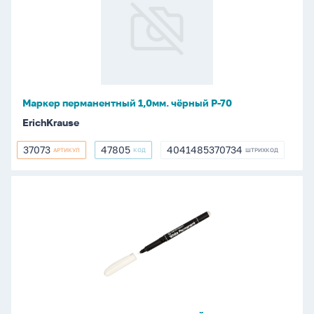
1,0мм.
чёрный
P-
70
Маркер перманентный 1,0мм. чёрный P-70
ErichKrause
37073
47805
4041485370734
АРТИКУЛ
КОД
ШТРИХКОД
37073
47805
4041485370734
Маркер
перманентный
1,2мм
БЕЛЫЙ