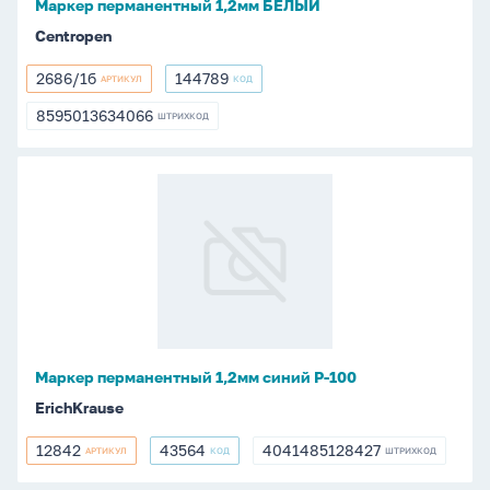
Маркер перманентный 1,2мм БЕЛЫЙ
Centropen
2686/1б
144789
АРТИКУЛ
КОД
2686/1б
144789
8595013634066
ШТРИХКОД
8595013634066
Маркер
перманентный
1,2мм
синий
P-
100
Маркер перманентный 1,2мм синий P-100
ErichKrause
12842
43564
4041485128427
АРТИКУЛ
КОД
ШТРИХКОД
12842
43564
4041485128427