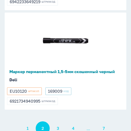
6942233649219
ШТРИХКОД
6942233649219
Маркер
перманентный
1,5-
5мм
скошенный
черный
Маркер перманентный 1,5-5мм скошенный черный
Deli
EU10120
169009
АРТИКУЛ
КОД
EU10120
169009
6921734940995
ШТРИХКОД
6921734940995
Пагинация
...
1
2
3
4
7