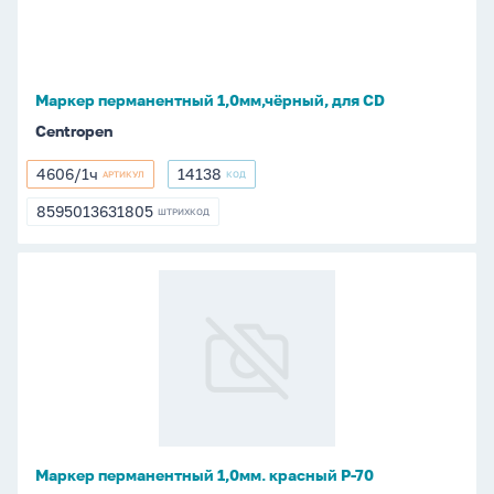
CD
Маркер перманентный 1,0мм,чёрный, для CD
Centropen
4606/1ч
14138
АРТИКУЛ
КОД
4606/1ч
14138
8595013631805
ШТРИХКОД
8595013631805
Маркер
перманентный
1,0мм.
красный
P-
70
Маркер перманентный 1,0мм. красный P-70