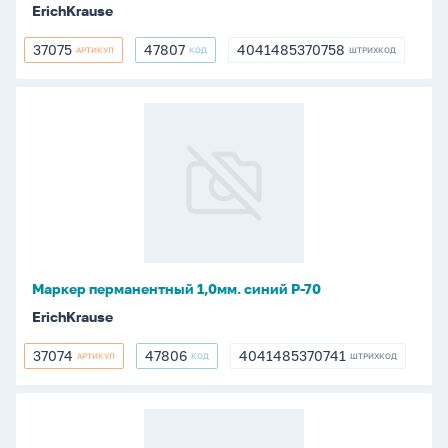
ErichKrause
37075
47807
4041485370758
АРТИКУЛ
КОД
ШТРИХКОД
37075
47807
4041485370758
Маркер
перманентный
1,0мм.
синий
P-
70
Маркер перманентный 1,0мм. синий P-70
ErichKrause
37074
47806
4041485370741
АРТИКУЛ
КОД
ШТРИХКОД
37074
47806
4041485370741
Маркер
перманентный