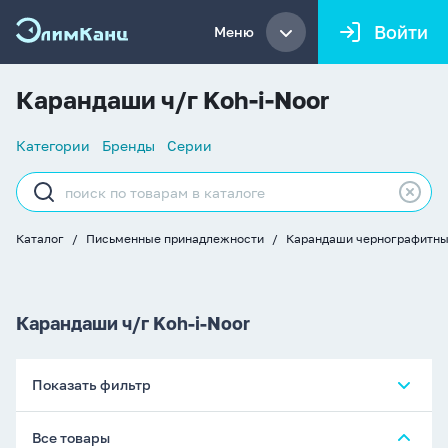
Войти
Меню
Карандаши ч/г Koh-i-Noor
Список
Категории
Бренды
Серии
навигации
Строка
поиска
Каталог
Письменные принадлежности
Карандаши чернографитн
Хлебные
крошки
Карандаши ч/г Koh-i-Noor
Показать фильтр
Все товары