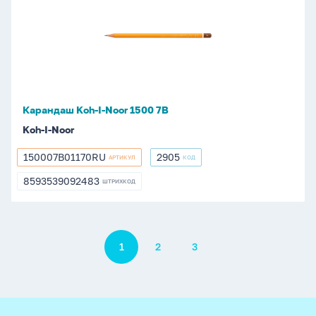
Koh-
I-
Noor
1500
7В
Карандаш Koh-I-Noor 1500 7В
Koh-I-Noor
150007B01170RU
2905
АРТИКУЛ
КОД
150007B01170RU
2905
8593539092483
ШТРИХКОД
8593539092483
Пагинация
1
2
3
footer