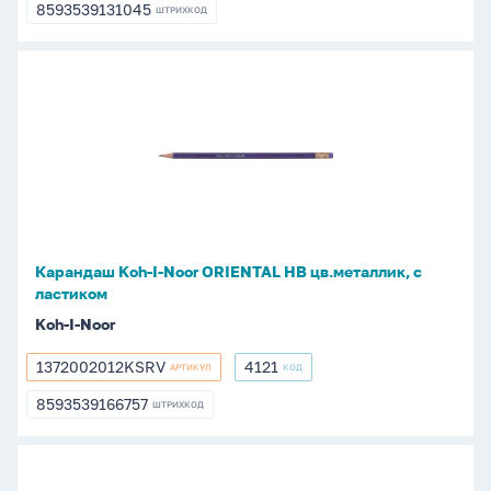
8593539131045
ШТРИХКОД
8593539131045
Карандаш
Koh-
I-
Noor
ORIENTAL
HB
цв.металлик,
с
Карандаш Koh-I-Noor ORIENTAL HB цв.металлик, с
ластиком
ластиком
Koh-I-Noor
1372002012KSRV
4121
АРТИКУЛ
КОД
1372002012KSRV
4121
8593539166757
ШТРИХКОД
8593539166757
Карандаш