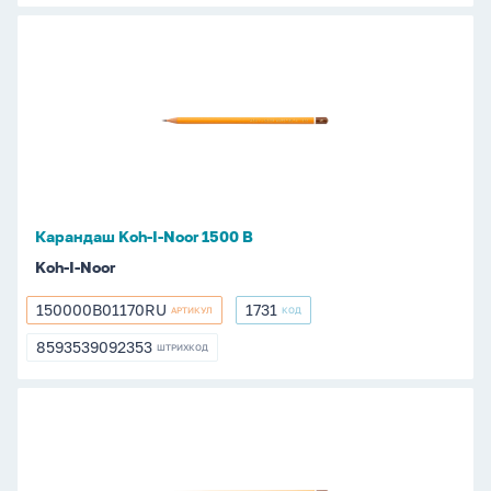
Карандаш
Koh-
I-
Noor
1500
В
Карандаш Koh-I-Noor 1500 В
Koh-I-Noor
150000B01170RU
1731
АРТИКУЛ
КОД
150000B01170RU
1731
8593539092353
ШТРИХКОД
8593539092353
Карандаш
Koh-
I-