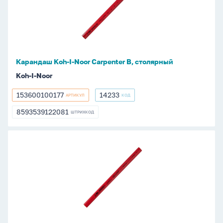
Noor
Carpenter
B,
столярный
Карандаш Koh-I-Noor Carpenter B, столярный
Koh-I-Noor
153600100177
14233
АРТИКУЛ
КОД
153600100177
14233
8593539122081
ШТРИХКОД
8593539122081
Карандаш
Koh-
I-
Noor
Carpenter
HB,
столярный