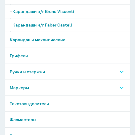
Карандаши ч/г Bruno Visconti
Карандаши ч/г Faber Castell
Карандаши механические
Грифели
Ручки и стержни
Ручки шариковые
Маркеры
Ручки гелевые
Маркер-краска, специальные
Текстовыделители
Ручки капиллярные, перьевые, роллеры, линеры
Маркеры перманентные
Фломастеры
Ручки PILOT
Маркеры для маркерных досок