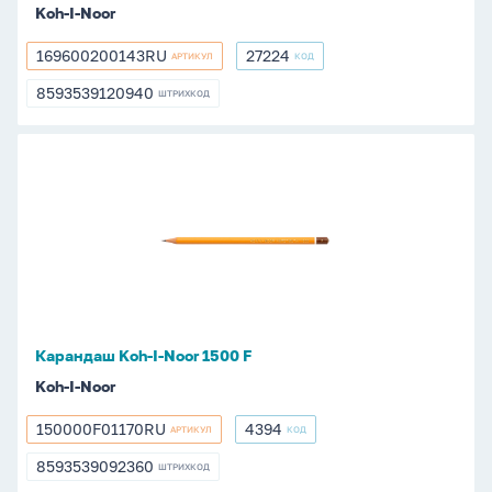
Koh-I-Noor
169600200143RU
27224
АРТИКУЛ
КОД
169600200143RU
27224
8593539120940
ШТРИХКОД
8593539120940
Карандаш
Koh-
I-
Noor
1500
F
Карандаш Koh-I-Noor 1500 F
Koh-I-Noor
150000F01170RU
4394
АРТИКУЛ
КОД
150000F01170RU
4394
8593539092360
ШТРИХКОД
8593539092360