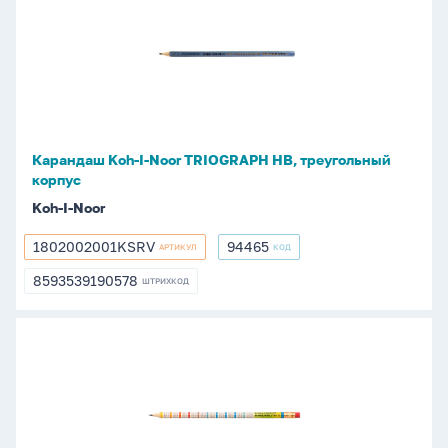
Koh-
I-
Noor
TRIOGRAPH
HB,
треугольный
корпус
Карандаш Koh-I-Noor TRIOGRAPH HB, треугольный
корпус
Koh-I-Noor
1802002001KSRV
94465
АРТИКУЛ
КОД
1802002001KSRV
94465
8593539190578
ШТРИХКОД
8593539190578
Карандаш
Koh-
I-
Noor
ТАБЛИЦА