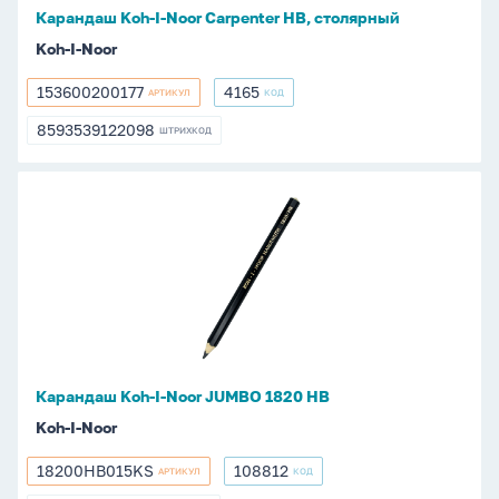
Карандаш Koh-I-Noor Carpenter HB, столярный
Koh-I-Noor
153600200177
4165
АРТИКУЛ
КОД
153600200177
4165
8593539122098
ШТРИХКОД
8593539122098
Карандаш
Koh-
I-
Noor
JUMBO
1820
НB
Карандаш Koh-I-Noor JUMBO 1820 НB
Koh-I-Noor
18200HB015KS
108812
АРТИКУЛ
КОД
18200HB015KS
108812