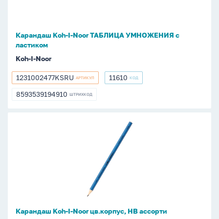
УМНОЖЕНИЯ
с
ластиком
Карандаш Koh-I-Noor ТАБЛИЦА УМНОЖЕНИЯ с
ластиком
Koh-I-Noor
1231002477KSRU
11610
АРТИКУЛ
КОД
1231002477KSRU
11610
8593539194910
ШТРИХКОД
8593539194910
Карандаш
Koh-
I-
Noor
цв.корпус,
HB
ассорти
Карандаш Koh-I-Noor цв.корпус, HB ассорти