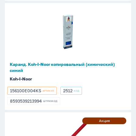
Каранд.
Koh-
I-
Noor
копировальный
(химический)
синий
Каранд. Koh-I-Noor копировальный (химический)
синий
Koh-I-Noor
156100E004KS
2512
АРТИКУЛ
КОД
156100E004KS
2512
8593539213994
ШТРИХКОД
8593539213994
Карандаш
Акция
Акция
Koh-
I-