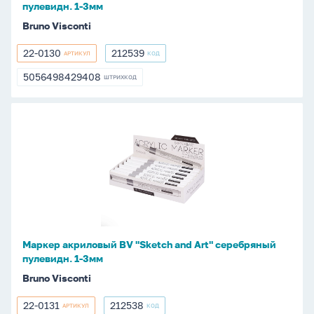
пулевидн. 1-3мм
3мм
Bruno Visconti
22-0130
212539
АРТИКУЛ
КОД
22-
212539
0130
5056498429408
ШТРИХКОД
5056498429408
Маркер
акриловый
BV
"Sketch
and
Art"
серебряный
пулевидн.
Маркер акриловый BV "Sketch and Art" серебряный
1-
пулевидн. 1-3мм
3мм
Bruno Visconti
22-0131
212538
АРТИКУЛ
КОД
22-
212538