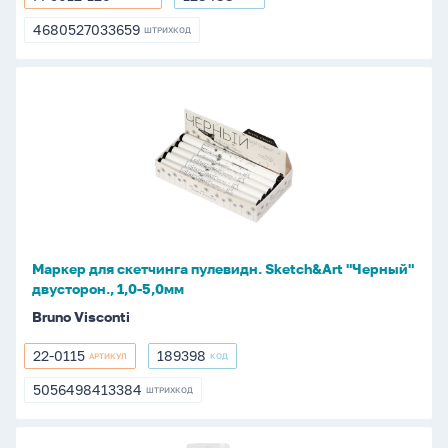
M-
128488
5012-
4680527033659
ШТРИХКОД
4680527033659
120
Маркер
для
скетчинга
пулевидн.
Sketch&Art
"Черный"
двусторон.,
1,0-
Маркер для скетчинга пулевидн. Sketch&Art "Черный"
5,0мм
двусторон., 1,0-5,0мм
Bruno Visconti
22-0115
189398
АРТИКУЛ
КОД
22-
189398
0115
5056498413384
ШТРИХКОД
5056498413384