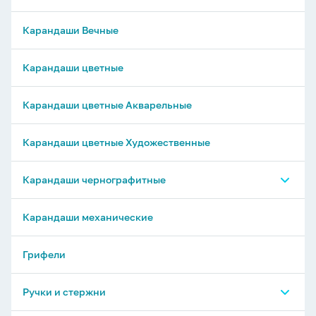
Карандаши Вечные
Карандаши цветные
Карандаши цветные Акварельные
Карандаши цветные Художественные
Карандаши чернографитные
Карандаши ч/г ErichKrause
Карандаши механические
Карандаши ч/г Milan
Грифели
Карандаши ч/г Deli
Ручки и стержни
Карандаши ч/г Maped