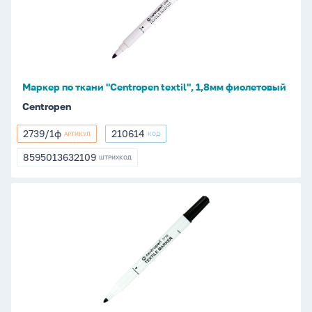
"Centropen
textil",
1,8мм
фиолетовый
Маркер по ткани "Centropen textil", 1,8мм фиолетовый
Centropen
2739/1ф
210614
АРТИКУЛ
КОД
2739/1ф
210614
8595013632109
ШТРИХКОД
8595013632109
Маркер
по
ткани
"Centropen
textil",
1,8мм
черный