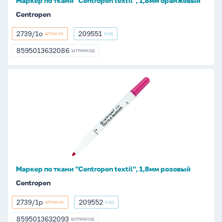
Маркер по ткани "Centropen textil", 1,8мм оранжевый
Centropen
2739/1о
209551
АРТИКУЛ
КОД
2739/1о
209551
8595013632086
ШТРИХКОД
8595013632086
Маркер
по
ткани
"Centropen
textil",
1,8мм
розовый
Маркер по ткани "Centropen textil", 1,8мм розовый
Centropen
2739/1р
209552
АРТИКУЛ
КОД
2739/1р
209552
8595013632093
ШТРИХКОД