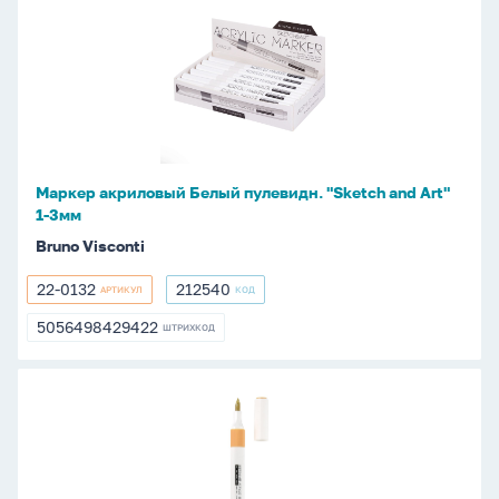
акриловый
Белый
пулевидн.
"Sketch
and
Art"
1-
Маркер акриловый Белый пулевидн. "Sketch and Art"
3мм
1-3мм
Bruno Visconti
22-0132
212540
АРТИКУЛ
КОД
22-
212540
0132
5056498429422
ШТРИХКОД
5056498429422
Маркер
акриловый
Золотой
кистевидн.