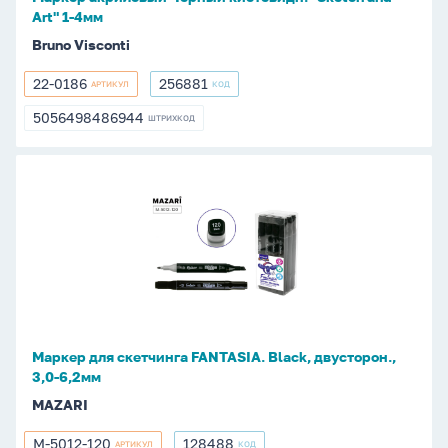
4мм
Art" 1-4мм
Bruno Visconti
22-0186
256881
АРТИКУЛ
КОД
22-
256881
0186
5056498486944
ШТРИХКОД
5056498486944
Маркер
для
скетчинга
FANTASIA.
Black,
двусторон.,
3,0-
6,2мм
Маркер для скетчинга FANTASIA. Black, двусторон.,
3,0-6,2мм
MAZARI
M-5012-120
128488
АРТИКУЛ
КОД