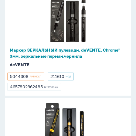
ЗЕРКАЛЬНЫЙ
пулевидн.
deVENTE.
Chrome"
3мм,
зеркальные
перман.чернила
Маркер ЗЕРКАЛЬНЫЙ пулевидн. deVENTE. Chrome"
3мм, зеркальные перман.чернила
deVENTE
5044308
211610
АРТИКУЛ
КОД
5044308
211610
4657802962485
ШТРИХКОД
4657802962485
Маркер
ЗЕРКАЛЬНЫЙ
пулевидн.
deVENTE.
Gold"