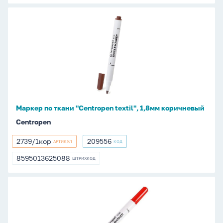
Маркер
по
ткани
"Centropen
textil",
1,8мм
коричневый
Маркер по ткани "Centropen textil", 1,8мм коричневый
Centropen
2739/1кор
209556
АРТИКУЛ
КОД
2739/1кор
209556
8595013625088
ШТРИХКОД
8595013625088
Маркер
по
ткани