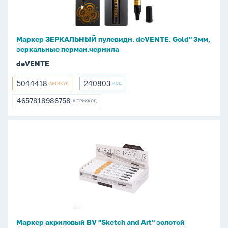
3мм,
зеркальные
перман.чернила
Маркер ЗЕРКАЛЬНЫЙ пулевидн. deVENTE. Gold" 3мм,
зеркальные перман.чернила
deVENTE
5044418
240803
АРТИКУЛ
КОД
5044418
240803
4657818986758
ШТРИХКОД
4657818986758
Маркер
акриловый
BV
"Sketch
and
Art"
золотой
пулевидн.
Маркер акриловый BV "Sketch and Art" золотой
1-