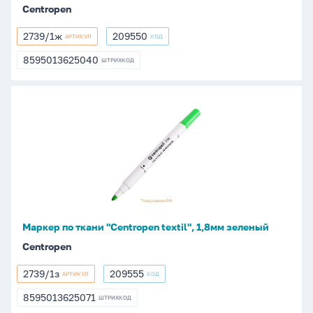
Centropen
2739/1ж
209550
АРТИКУЛ
КОД
2739/1ж
209550
8595013625040
ШТРИХКОД
8595013625040
Маркер
по
ткани
"Centropen
textil",
1,8мм
зеленый
Маркер по ткани "Centropen textil", 1,8мм зеленый
Centropen
2739/1з
209555
АРТИКУЛ
КОД
2739/1з
209555
8595013625071
ШТРИХКОД
8595013625071