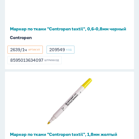
textil",
0,6-
0,8мм
черный
Маркер по ткани "Centropen textil", 0,6-0,8мм черный
Centropen
2639/1ч
209549
АРТИКУЛ
КОД
2639/1ч
209549
8595013634097
ШТРИХКОД
8595013634097
Маркер
по
ткани
"Centropen
textil",
1,8мм
желтый
Маркер по ткани "Centropen textil", 1,8мм желтый