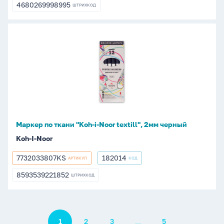
4680269998995
ШТРИХКОД
4680269998995
Маркер
по
ткани
"Koh-
i-
Noor
textill",
2мм
Маркер по ткани "Koh-i-Noor textill", 2мм черный
черный
Koh-I-Noor
7732033807KS
182014
АРТИКУЛ
КОД
7732033807KS
182014
8593539221852
ШТРИХКОД
8593539221852
Пагинация
...
1
2
3
5