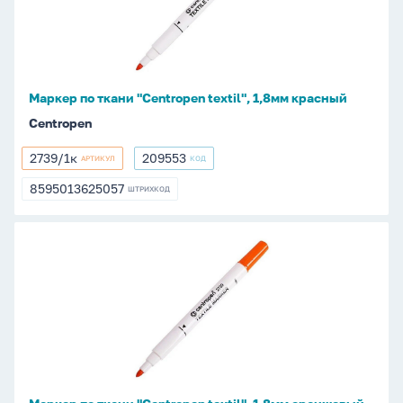
"Centropen
textil",
1,8мм
красный
Маркер по ткани "Centropen textil", 1,8мм красный
Centropen
2739/1к
209553
АРТИКУЛ
КОД
2739/1к
209553
8595013625057
ШТРИХКОД
8595013625057
Маркер
по
ткани
"Centropen
textil",
1,8мм
оранжевый