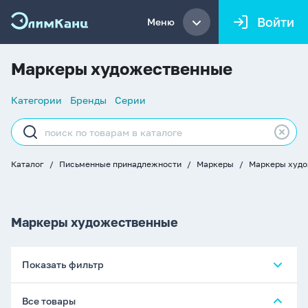
Войти
Меню
Маркеры художественные
Список
Категории
Бренды
Серии
навигации
Строка
поиска
Каталог
Письменные принадлежности
Маркеры
Маркеры худ
Хлебные
крошки
Маркеры художественные
Показать фильтр
Все товары