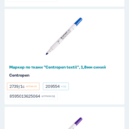
8595013632093
Маркер
по
ткани
"Centropen
textil",
1,8мм
синий
Маркер по ткани "Centropen textil", 1,8мм синий
Centropen
2739/1с
209554
АРТИКУЛ
КОД
2739/1с
209554
8595013625064
ШТРИХКОД
8595013625064
Маркер
по
ткани