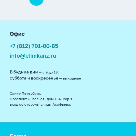
footer
Офис
+7 (812) 701-00-85
info@elimkanz.ru
В будние дни
— с 9 до 18,
суббота и воскресенье
— выходные
Санкт-Петербург,
Проспект Энгельса, дом 134, кор.1
вход со стороны улицы Асафьева,
Склад