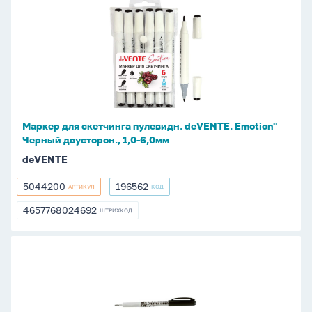
Маркер
для
скетчинга
пулевидн.
deVENTE.
Emotion"
Черный
двусторон.,
Маркер для скетчинга пулевидн. deVENTE. Emotion"
1,0-
Черный двусторон., 1,0-6,0мм
6,0мм
deVENTE
5044200
196562
АРТИКУЛ
КОД
5044200
196562
4657768024692
ШТРИХКОД
4657768024692
Маркер
по
ткани
"Centropen