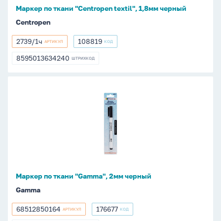
Маркер по ткани "Centropen textil", 1,8мм черный
Centropen
2739/1ч
108819
АРТИКУЛ
КОД
2739/1ч
108819
8595013634240
ШТРИХКОД
8595013634240
Маркер
по
ткани
"Gamma",
2мм
черный
Маркер по ткани "Gamma", 2мм черный
Gamma
68512850164
176677
АРТИКУЛ
КОД
68512850164
176677