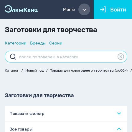
Войти
Меню
Заготовки для творчества
Список
Категории
Бренды
Серии
навигации
Строка
поиска
Каталог
Новый год
Товары для новогоднего творчества (хобби)
Хлебные
крошки
Заготовки для творчества
Показать фильтр
Все товары