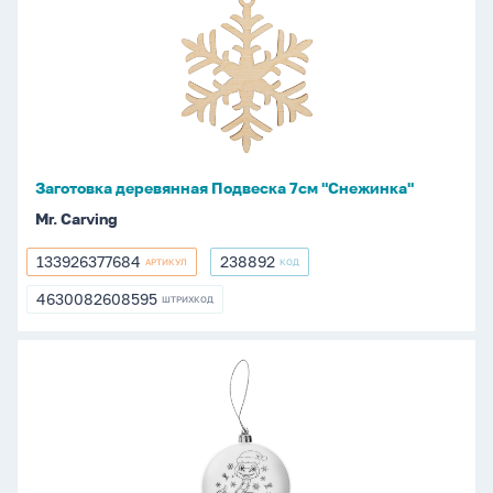
деревянная
Подвеска
7см
"Снежинка"
Заготовка деревянная Подвеска 7см "Снежинка"
Mr. Carving
133926377684
238892
АРТИКУЛ
КОД
133926377684
238892
4630082608595
ШТРИХКОД
4630082608595
Заготовка
пластиковая
для
росписи
D=8см