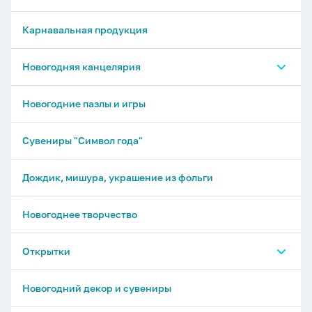
Карнавальная продукция
Новогодняя канцелярия
Письменные принадлежности
Новогодние пазлы и игры
Бумажно-беловые товары
Сувениры "Символ года"
Дождик, мишура, украшение из фольги
Новогоднее творчество
Открытки
Открытки
Новогодний декор и сувениры