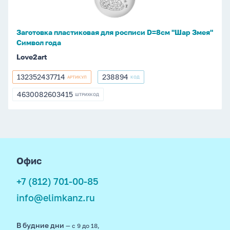
"Шар
Змея"
Символ
Заготовка пластиковая для росписи D=8см "Шар Змея"
года
Символ года
Love2art
132352437714
238894
АРТИКУЛ
КОД
132352437714
238894
4630082603415
ШТРИХКОД
4630082603415
footer
Офис
+7 (812) 701-00-85
info@elimkanz.ru
В будние дни
— с 9 до 18,