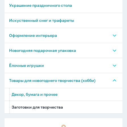
Письма Деду Морозу и Грамоты
Украшение праздничного стола
Приглашение
Искуственный снег и трафареты
Конверты для денег
Оформление интерьера
Украшение на скотче и вырубные фигурки
Новогодняя подарочная упаковка
Наклейки
Пакеты подарочные новогодние
Ёлочные игрушки
Витражные наклейки
Упаковочная бумага новогодняя
Пакеты бумажные
Ёлочные подвески
Товары для новогоднего творчества (хобби)
Плакаты и гирлянды
Коробки подарочные новогодние
Мешки новогодние из ткани
Ёлочные шары и макушки
Декор, бумага и прочее
Пакеты пластиковые
Заготовки для творчества
Заготовка