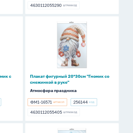
16565
4630112055290
ШТРИХКОД
4630112055290
Плакат
фигурный
20*30см
"Гномик
со
снежинкой
в
руке"
мик с
Плакат фигурный 20*30см "Гномик со
снежинкой в руке"
Атмосфера праздника
ФМ1-16571
256144
АРТИКУЛ
КОД
ФМ1-
256144
16571
4630112055405
ШТРИХКОД
4630112055405
Плакат