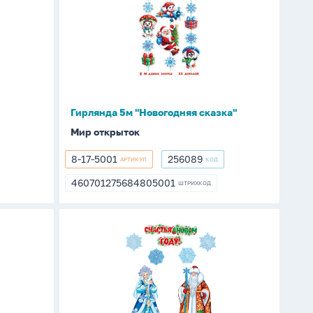
5м
"Новогодняя
сказка"
Гирлянда 5м "Новогодняя сказка"
Мир открыток
8-17-5001
256089
АРТИКУЛ
КОД
8-
256089
17-
460701275684805001
ШТРИХКОД
460701275684805001
5001
Комплект
украшений
"С
Новым
годом!"
2