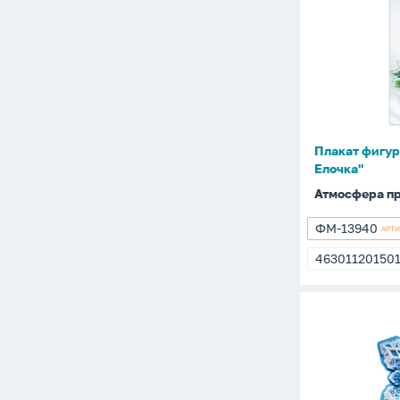
фигурный
20*30см
"Новогодн
Елочка"
Плакат фигур
Елочка"
Атмосфера п
ФМ-13940
АРТ
ФМ-13940
46301120150
46301120150
Плакат
фигурный
22*23см
"Снежинка