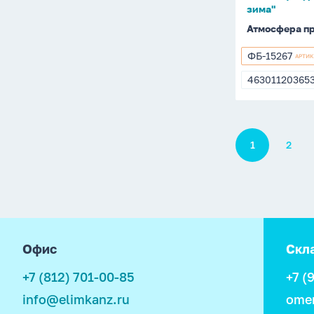
зима"
Атмосфера п
ФБ-15267
АРТИ
ФБ-15267
46301120365
4630112036
Пагинация
1
2
footer
Офис
Скл
+7 (812) 701-00-85
+7 (
info@elimkanz.ru
ome