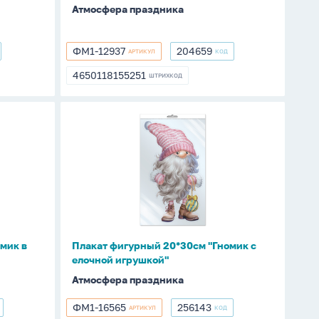
Атмосфера праздника
ФМ1-12937
204659
АРТИКУЛ
КОД
ФМ1-
204659
12937
4650118155251
ШТРИХКОД
4650118155251
Плакат
фигурный
20*30см
"Гномик
с
елочной
игрушкой"
мик в
Плакат фигурный 20*30см "Гномик с
елочной игрушкой"
Атмосфера праздника
ФМ1-16565
256143
АРТИКУЛ
КОД
ФМ1-
256143