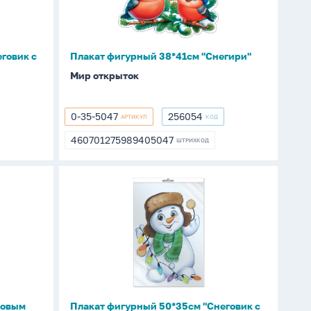
говик с
Плакат фигурный 38*41см "Снегири"
Мир открыток
0-35-5047
256054
АРТИКУЛ
КОД
0-
256054
35-
460701275989405047
ШТРИХКОД
460701275989405047
5047
Плакат
фигурный
50*35см
"Снеговик
с
новогодней
гирляндой"
Новым
Плакат фигурный 50*35см "Снеговик с