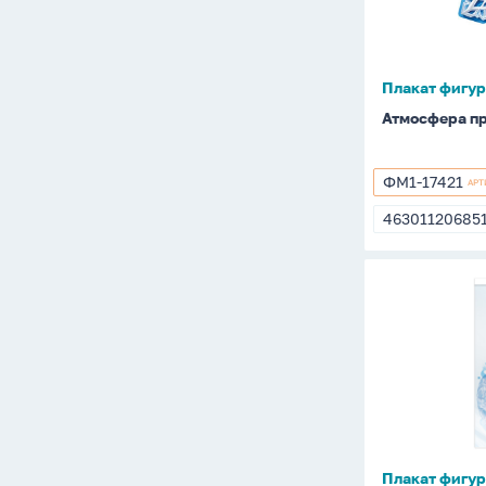
Плакат фигу
Атмосфера п
ФМ1-17421
АРТ
ФМ1-
17421
46301120685
46301120685
Плакат
фигурный
42*60см
"Девушка
зима"
Плакат фигу