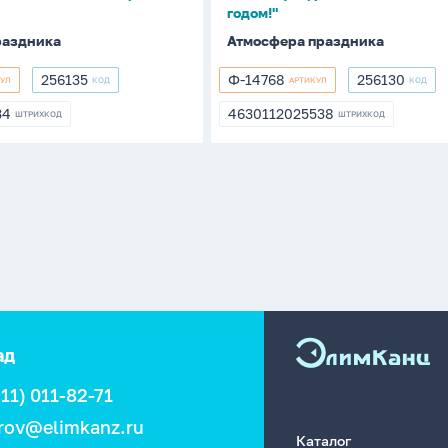
годом!"
раздника
Атмосфера праздника
256135
Ф-14768
256130
КУЛ
КОД
АРТИКУЛ
КОД
256135
Ф-14768
256130
34
4630112025538
ШТРИХКОД
ШТРИХКОД
534
4630112025538
ад
911) 011-82-71
rov@elimkanz.ru
Каталог