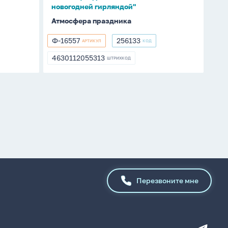
новогодней гирляндой"
Атмосфера праздника
Ф-16557
256133
АРТИКУЛ
КОД
Ф-16557
256133
4630112055313
ШТРИХКОД
4630112055313
Перезвоните мне