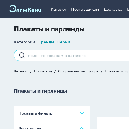
Каталог
Поставщикам
Доставка
Плакаты и гирлянды
Список
Категории
Бренды
Серии
навигации
Строка
поиска
Каталог
Новый год
Оформление интерьера
Плакаты и ги
Хлебные
крошки
Плакаты и гирлянды
Показать фильтр
Гирлянда
Все товары