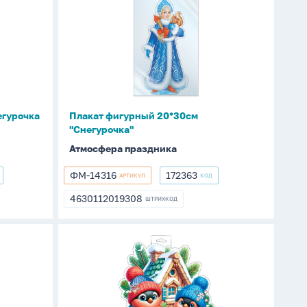
фигурный
20*30см
"Снегурочка"
егурочка
Плакат фигурный 20*30см
"Снегурочка"
Атмосфера праздника
ФМ-14316
172363
АРТИКУЛ
КОД
ФМ-14316
172363
4630112019308
ШТРИХКОД
4630112019308
Плакат
фигурный
38*41см
"Снегири"