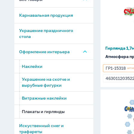
1,7м
"Счастья
Карнавальная продукция
в
новом
году!"
Украшение праздничного
стола
Гирлянда 1,7м
Оформление интерьера
Атмосфера п
Наклейки
ГР1-15318
АРТИ
ГР1-
15318
46301120352
Украшение на скотче и
4630112035
вырубные фигурки
Комплект
Витражные наклейки
украшени
"Новогодн
Плакаты и гирлянды
2
плаката
Искуственный снег и
А3,
трафареты