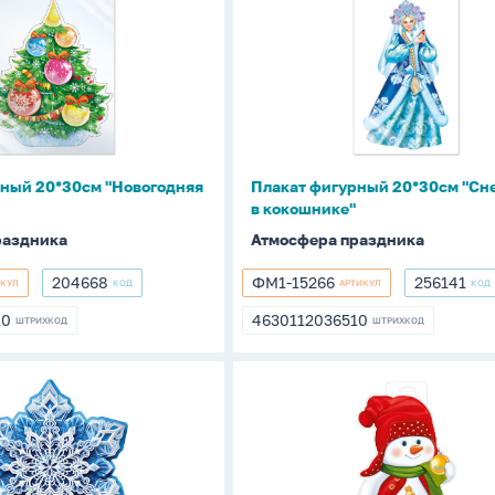
фигурный
20*30см
яя
"Снегурочка
в
кокошнике"
ный 20*30см "Новогодняя
Плакат фигурный 20*30см "Сн
в кокошнике"
раздника
Атмосфера праздника
204668
ФМ1-15266
256141
ИКУЛ
КОД
АРТИКУЛ
КОД
204668
ФМ1-
256141
15266
10
4630112036510
ШТРИХКОД
ШТРИХКОД
10
4630112036510
Плакат
фигурный
33*20см
"
"Снеговик
с