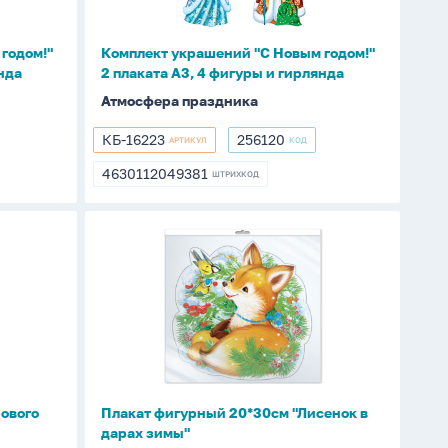
плаката
А3,
годом!"
Комплект украшений "С Новым годом!"
4
нда
2 плаката А3, 4 фигуры и гирлянда
фигуры
Атмосфера праздника
и
гирлянда
КБ-16223
256120
АРТИКУЛ
КОД
КБ-16223
256120
4630112049381
ШТРИХКОД
4630112049381
Плакат
фигурный
20*30см
"Лисенок
в
дарах
зимы"
нового
Плакат фигурный 20*30см "Лисенок в
дарах зимы"