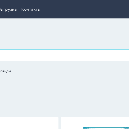
Выгрузка
Контакты
рлянды
Гирлянда