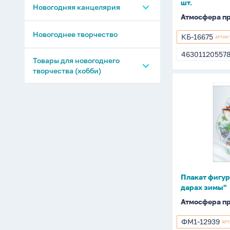
шт.
Новогодняя канцелярия
и
Атмосфера п
3
Письменные
фигуры
Новогоднее творчество
КБ-16675
АРТИК
КБ-16675
принадлежности
по
46301120557
2
4630112055
Товары для новогоднего
Бумажно-беловые товары
шт.
творчества (хобби)
Плакат
Декор, бумага и прочее
фигурный
20*30см
Заготовки для творчества
"Олененок
в
дарах
зимы"
Плакат фигур
дарах зимы"
Атмосфера п
ФМ1-12939
АР
ФМ1-