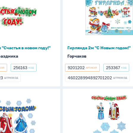
2м
"С
Новым
годом!"
 "Счастья в новом году!"
Гирлянда 2м "С Новым годом!"
раздника
Горчаков
256163
9201202
253367
КУЛ
КОД
АРТИКУЛ
КОД
256163
9201202
253367
23
460228994892701202
ШТРИХКОД
ШТРИХКОД
223
460228994892701202
Комплект
й
украшений
ий"
"С
Новым
годом!"
2