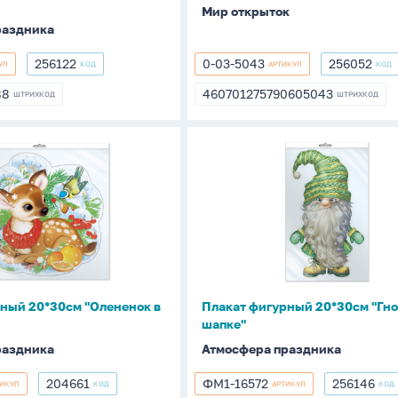
Мир открыток
раздника
256122
0-03-5043
256052
УЛ
КОД
АРТИКУЛ
КОД
256122
0-
256052
03-
88
460701275790605043
ШТРИХКОД
ШТРИХКОД
788
460701275790605043
5043
Плакат
фигурный
20*30см
"Гномик
в
шапке"
ный 20*30см "Олененок в
Плакат фигурный 20*30см "Гно
шапке"
раздника
Атмосфера праздника
204661
ФМ1-16572
256146
ТИКУЛ
КОД
АРТИКУЛ
КОД
204661
ФМ1-
256146