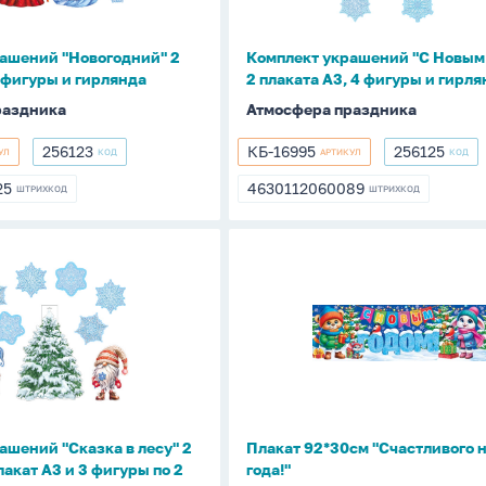
плаката
А3,
ашений "Новогодний" 2
Комплект украшений "С Новым 
4
2 фигуры и гирлянда
2 плаката А3, 4 фигуры и гирля
фигуры
раздника
Атмосфера праздника
и
гирлянда
256123
КБ-16995
256125
УЛ
КОД
АРТИКУЛ
КОД
256123
КБ-16995
256125
25
4630112060089
ШТРИХКОД
ШТРИХКОД
825
4630112060089
Плакат
й
92*30см
"Счастливого
нового
года!"
ашений "Сказка в лесу" 2
Плакат 92*30см "Счастливого 
лакат А3 и 3 фигуры по 2
года!"