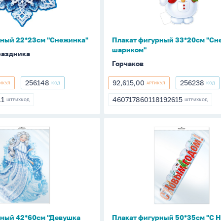
шариком"
рный 22*23см "Снежинка"
Плакат фигурный 33*20см "Сне
шариком"
раздника
Горчаков
256148
92,615,00
256238
ИКУЛ
КОД
АРТИКУЛ
КОД
256148
92,615,00
256238
11
460717860118192615
ШТРИХКОД
ШТРИХКОД
11
460717860118192615
Плакат
фигурный
50*35см
"С
Новым
годом!"
рный 42*60см "Девушка
Плакат фигурный 50*35см "С 