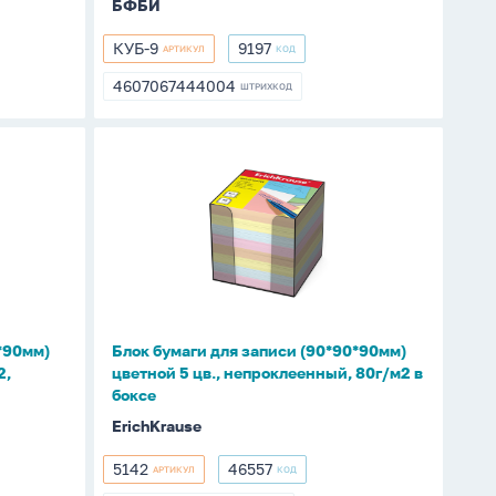
БФБИ
(оф.1)
КУБ-9
9197
АРТИКУЛ
КОД
КУБ-9
9197
4607067444004
ШТРИХКОД
4607067444004
Блок
бумаги
для
записи
(90*90*90мм)
цветной
5
цв.,
*90мм)
Блок бумаги для записи (90*90*90мм)
непроклеенный,
2,
цветной 5 цв., непроклеенный, 80г/м2 в
80г/
боксе
м2
ErichKrause
в
боксе
5142
46557
АРТИКУЛ
КОД
5142
46557