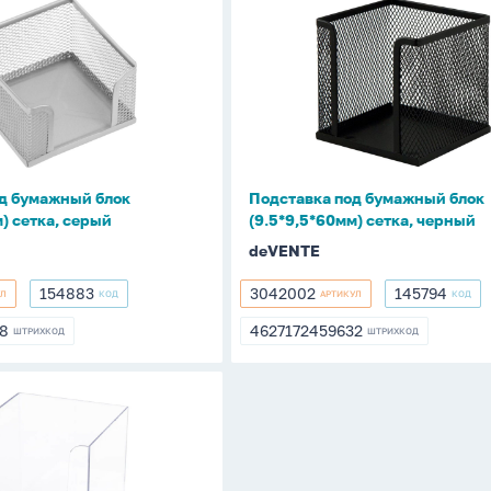
Подставка
под
бумажный
блок
60мм)
(9.5*9,5*60мм)
сетка,
черный
д бумажный блок
Подставка под бумажный блок
) сетка, серый
(9.5*9,5*60мм) сетка, черный
deVENTE
154883
3042002
145794
УЛ
КОД
АРТИКУЛ
КОД
154883
3042002
145794
28
4627172459632
ШТРИХКОД
ШТРИХКОД
28
4627172459632