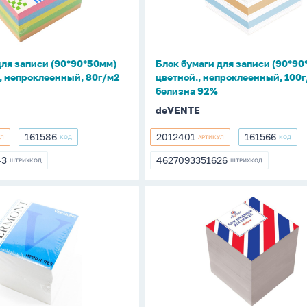
0мм)
(90*90*50мм)
цветной.,
непроклеенный,
нный,
100г/
для записи (90*90*50мм)
Блок бумаги для записи (90*90
м2,
., непроклеенный, 80г/м2
цветной., непроклеенный, 100г
белизна
белизна 92%
92%
deVENTE
161586
2012401
161566
УЛ
КОД
АРТИКУЛ
КОД
161586
2012401
161566
43
4627093351626
ШТРИХКОД
ШТРИХКОД
343
4627093351626
Блок
бумаги
для
записи
0мм)
(90*90*90мм)
белый,
70г/