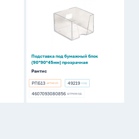
Подставка
под
бумажный
блок
(90*90*45мм)
прозрачная
Подставка под бумажный блок
(90*90*45мм) прозрачная
Рантис
РПБ13
49219
АРТИКУЛ
КОД
РПБ13
49219
4607093080856
ШТРИХКОД
4607093080856