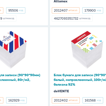
Attomex
95506
2012407
179900
Л
КОД
АРТИКУЛ
КОД
95506
2012407
179900
49
4627093351732
ШТРИХКОД
ШТРИХКОД
749
4627093351732
Блок
бумаги
для
записи
0мм)
(90*90*90мм)
белый,
нный,
непроклеенный,
100г/
для записи (90*90*90мм)
Блок бумаги для записи (90*90
м2,
клеенный, 80г/м2,
белый, непроклеенный, 100г/м
белизна
белизна 92%
92%
deVENTE
162929
2012402
161568
Л
КОД
АРТИКУЛ
КОД
162929
2012402
161568