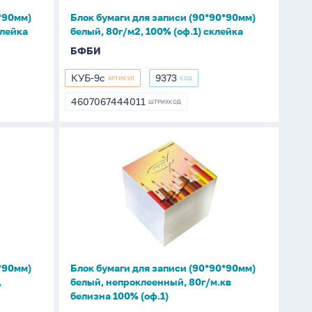
м2,
*90мм)
Блок бумаги для записи (90*90*90мм)
100%
клейка
белый, 80г/м2, 100% (оф.1) склейка
(оф.1)
БФБИ
склейка
КУБ-9с
9373
АРТИКУЛ
КОД
КУБ-9с
9373
4607067444011
ШТРИХКОД
4607067444011
Блок
бумаги
для
записи
(90*90*90мм)
белый,
непроклеенный,
80г/
*90мм)
Блок бумаги для записи (90*90*90мм)
м.кв
,
белый, непроклеенный, 80г/м.кв
белизна
белизна 100% (оф.1)
100%