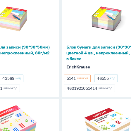
бумаги
для
записи
0мм)
(90*90*50мм)
цветной
4
цв.,
для записи (90*90*50мм)
Блок бумаги для записи (90*90
нный,
непроклеенный,
, непроклеенный, 80г/м2
цветной 4 цв., непроклеенный,
80г/
в боксе
м2,
ErichKrause
в
боксе
43569
5141
46555
КОД
АРТИКУЛ
КОД
43569
5141
46555
91
4601921051414
ШТРИХКОД
ШТРИХКОД
91
4601921051414
Блок
бумаги
для
записи