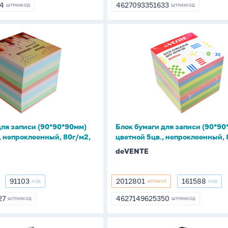
24
4627093351633
ШТРИХКОД
ШТРИХКОД
224
4627093351633
Блок
бумаги
для
записи
0мм)
(90*90*90мм)
цветной
5цв.,
непроклеенный,
для записи (90*90*90мм)
Блок бумаги для записи (90*90
нный,
80г/
., непроклеенный, 80г/м2,
цветной 5цв., непроклеенный, 
м2
deVENTE
91103
2012801
161588
КОД
АРТИКУЛ
КОД
91103
2012801
161588
27
4627149625350
ШТРИХКОД
ШТРИХКОД
127
4627149625350