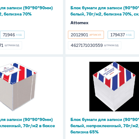
м2,
для записи (90*90*90мм)
Блок бумаги для записи (90*90
белизна
2, белизна 70%
белый, 70г/м2, белизна 70%, с
70%,
Attomex
склейка
71946
2012901
179437
КОД
АРТИКУЛ
КОД
71946
2012901
179437
71
4627171030559
ШТРИХКОД
ШТРИХКОД
271
4627171030559
Блок
бумаги
для
записи
0мм)
(90*90*90мм)
белый,
нный,
непроклеенный,
70г/
для записи (90*90*90мм)
Блок бумаги для записи (90*90
м2,
клеенный, 70г/м2 в боксе
белый, непроклеенный, 70г/м2
белизна
белизна 65%
65%