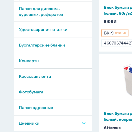
Читательские дневники
м2,
Блок бумаги 
Папки для диплома,
белизна
белый, 60г/м
Тетради на кольцевом
курсовых, рефератов
70%
механизме
БФБИ
Удостоверения книжки
Нотные тетради
ВК-9
АРТИКУЛ
ВК-9
46070674442
Бухгалтерские бланки
4607067444
Наклейки на тетради
Конверты
Блок
бумаги
для
Кассовая лента
записи
(90*90*9
Фотобумага
белый,
непроклее
Папки адресные
70г/
Блок бумаги 
м2
белый, непро
в
Дневники
Attomex
боксе