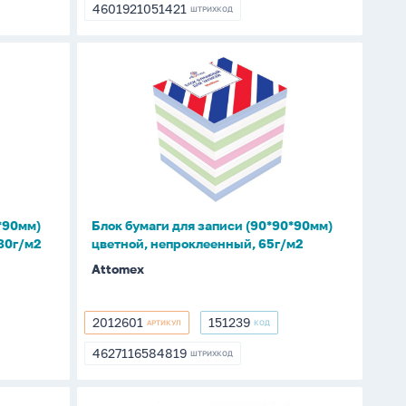
4601921051421
ШТРИХКОД
4601921051421
Блок
бумаги
для
записи
(90*90*90мм)
цветной,
непроклеенный,
65г/
*90мм)
Блок бумаги для записи (90*90*90мм)
м2
80г/м2
цветной, непроклеенный, 65г/м2
Attomex
2012601
151239
АРТИКУЛ
КОД
2012601
151239
4627116584819
ШТРИХКОД
4627116584819