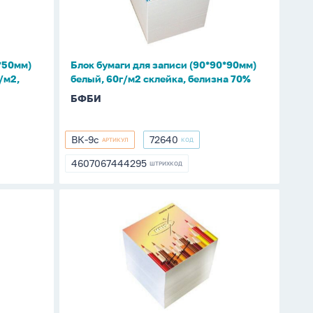
(90*90*90мм)
белый,
60г/
м2
*50мм)
Блок бумаги для записи (90*90*90мм)
склейка,
/м2,
белый, 60г/м2 склейка, белизна 70%
белизна
БФБИ
70%
ВК-9с
72640
АРТИКУЛ
КОД
ВК-9с
72640
4607067444295
ШТРИХКОД
4607067444295
Блок
бумаги
для
записи
(90*90*90мм)
белый,
80г/