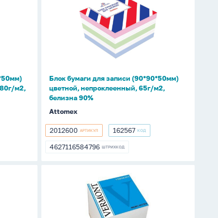
бумаги
для
записи
(90*90*50мм)
цветной,
непроклеенный,
65г/
*50мм)
Блок бумаги для записи (90*90*50мм)
м2,
 80г/м2,
цветной, непроклеенный, 65г/м2,
белизна
белизна 90%
90%
Attomex
2012600
162567
АРТИКУЛ
КОД
2012600
162567
4627116584796
ШТРИХКОД
4627116584796
Блок
бумаги
для
записи