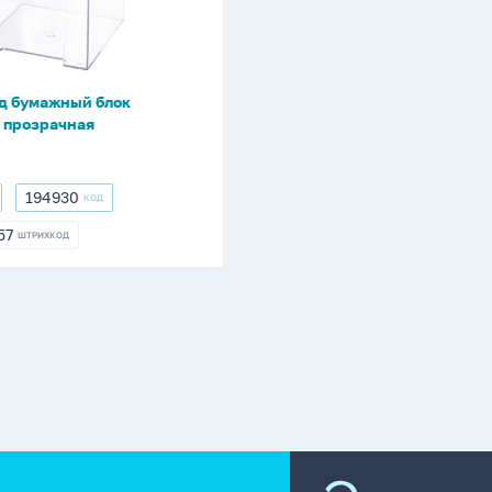
0мм)
я
д бумажный блок
 прозрачная
194930
КОД
194930
57
ШТРИХКОД
757