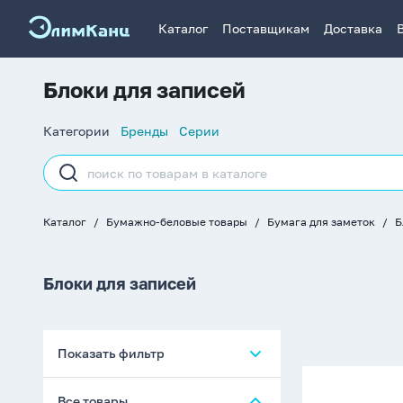
Каталог
Поставщикам
Доставка
Блоки для записей
Список
Категории
Бренды
Серии
навигации
Строка
поиска
Каталог
Бумажно-беловые товары
Бумага для заметок
Б
Хлебные
крошки
Блоки для записей
Показать фильтр
Блок
Все товары