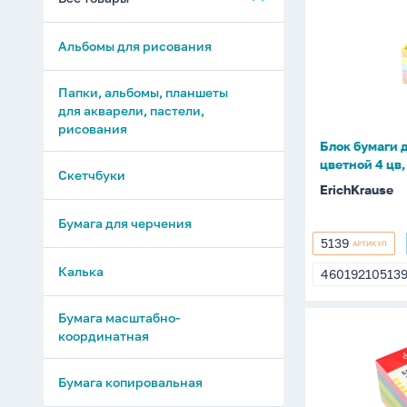
бумаги
для
Альбомы для рисования
записи
(90*90*5
цветной
Папки, альбомы, планшеты
для акварели, пастели,
4
рисования
цв,
Блок бумаги 
непроклее
цветной 4 цв
80г/
Скетчбуки
ErichKrause
м2
Бумага для черчения
5139
АРТИКУЛ
5139
Калька
46019210513
46019210513
Бумага масштабно-
Блок
координатная
бумаги
для
Бумага копировальная
записи