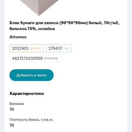
белизна
70%,
склейка
Блок бумаги для записи (90*90*90мм) белый, 70г/м2,
белизна 70%, склейка
Attomex
2012901
179437
АРТИКУЛ
КОД
Артикул
Артикул
2012901
179437
4627171030559
ШТРИХКОД
ШТРИХКОД
4627171030559
Добавить в заказ
Характеристики
Белизна
70
Плотность блока, г/кв.м.
70