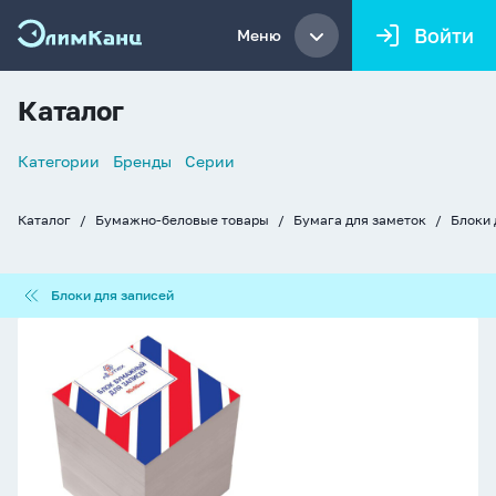
Войти
Меню
Каталог
Список
Категории
Бренды
Серии
навигации
Каталог
Бумажно-беловые товары
Бумага для заметок
Блоки 
Хлебные
крошки
Блоки
Блоки для записей
для
записей
Блок
бумаги
для
записи
(90*90*90мм)
белый,
70г/
м2,