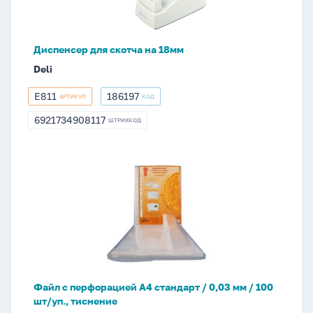
Диспенсер для скотча на 18мм
Deli
E811
186197
АРТИКУЛ
КОД
E811
186197
6921734908117
ШТРИХКОД
6921734908117
Файл
с
перфорацией
А4
стандарт
/
0,03
мм
Файл с перфорацией А4 стандарт / 0,03 мм / 100
/
шт/уп., тиснение
100