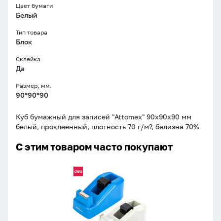
Цвет бумаги
Белый
Тип товара
Блок
Склейка
Да
Размер, мм.
90*90*90
Куб бумажный для записей "Attomex" 90x90x90 мм
белый, проклеенный, плотность 70 г/м?, белизна 70%
С этим товаром часто покупают
Диспенсер
для
скотча
на
18мм