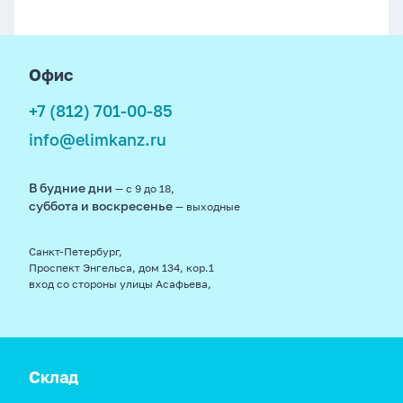
footer
Офис
+7 (812) 701-00-85
info@elimkanz.ru
В будние дни
— с 9 до 18,
суббота и воскресенье
— выходные
Санкт-Петербург,
Проспект Энгельса, дом 134, кор.1
вход со стороны улицы Асафьева,
Склад