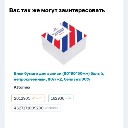
Вас так же могут заинтересовать
Блок
бумаги
для
записи
(90*90*50мм)
белый,
непроклеенный,
80г/
Блок бумаги для записи (90*90*50мм) белый,
м2,
непроклеенный, 80г/м2, белизна 90%
белизна
Attomex
90%
2012905
162930
АРТИКУЛ
КОД
2012905
162930
4627171039200
ШТРИХКОД
4627171039200