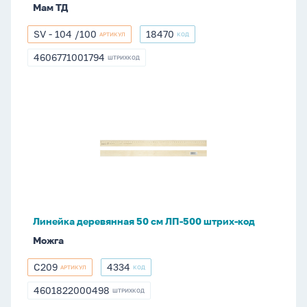
Мам ТД
шт/
уп.,
SV - 104 /100
18470
АРТИКУЛ
КОД
SV
18470
тиснение
-
4606771001794
ШТРИХКОД
4606771001794
104
/100
Линейка
деревянная
50
см
ЛП-500
штрих-
код
Линейка деревянная 50 см ЛП-500 штрих-код
Можга
С209
4334
АРТИКУЛ
КОД
С209
4334
4601822000498
ШТРИХКОД
4601822000498