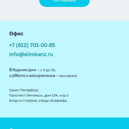
footer
Офис
+7 (812) 701-00-85
info@elimkanz.ru
В будние дни
— с 9 до 18,
суббота и воскресенье
— выходные
Санкт-Петербург,
Проспект Энгельса, дом 134, кор.1
вход со стороны улицы Асафьева,