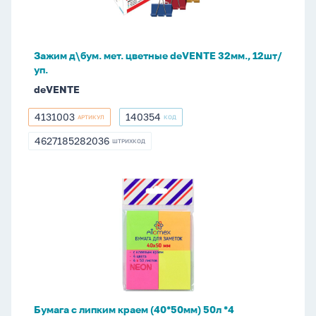
32мм.,
12шт/
уп.
Зажим д\бум. мет. цветные deVENTE 32мм., 12шт/
уп.
deVENTE
4131003
140354
АРТИКУЛ
КОД
4131003
140354
4627185282036
ШТРИХКОД
4627185282036
Бумага
с
липким
краем
(40*50мм)
50л
*4
неоновых
Бумага с липким краем (40*50мм) 50л *4
цвета