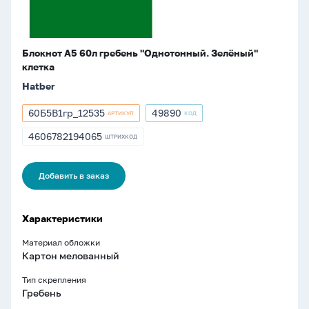
Блокнот А5 60л гребень "Однотонный. Зелёный"
клетка
Hatber
60Б5В1гр_12535
49890
АРТИКУЛ
КОД
Артикул
Артикул
60Б5В1гр_12535
49890
4606782194065
ШТРИХКОД
ШТРИХКОД
4606782194065
Добавить в заказ
Характеристики
Материал обложки
Картон мелованный
Тип скрепления
Гребень