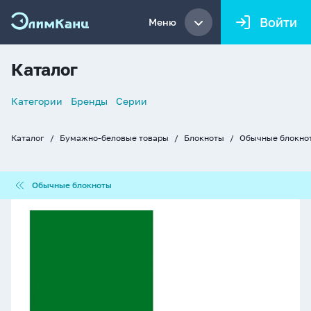
Войти
Меню
Каталог
Список
Категории
Бренды
Серии
навигации
Каталог
Бумажно-беловые товары
Блокноты
Обычные блокно
Хлебные
крошки
Обычные
Обычные блокноты
блокноты
Блокнот
А5
60л
гребень
"Однотонный.
Зелёный"
клетка