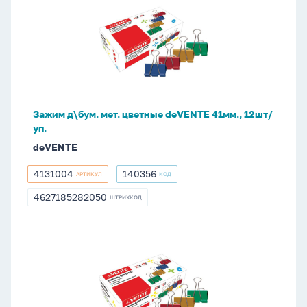
д\бум.
мет.
цветные
deVENTE
41мм.,
12шт/
уп.
Зажим д\бум. мет. цветные deVENTE 41мм., 12шт/
уп.
deVENTE
4131004
140356
АРТИКУЛ
КОД
4131004
140356
4627185282050
ШТРИХКОД
4627185282050
Зажим
д\бум.
мет.
цветные
deVENTE