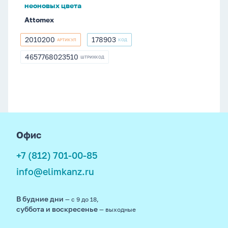
неоновых цвета
Attomex
2010200
178903
АРТИКУЛ
КОД
2010200
178903
4657768023510
ШТРИХКОД
4657768023510
footer
Офис
+7 (812) 701-00-85
info@elimkanz.ru
В будние дни
— с 9 до 18,
суббота и воскресенье
— выходные