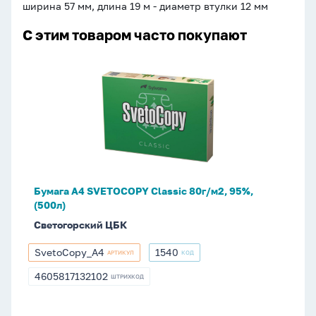
ширина 57 мм, длина 19 м - диаметр втулки 12 мм
С этим товаром часто покупают
Бумага
А4
SVETOCOPY
Classic
80г/
м2,
95%,
(500л)
Бумага А4 SVETOCOPY Classic 80г/м2, 95%,
(500л)
Светогорский ЦБК
SvetoCopy_А4
1540
АРТИКУЛ
КОД
SvetoCopy_А4
1540
4605817132102
ШТРИХКОД
4605817132102