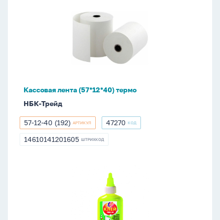
Кассовая
лента
(57*12*40)
термо
Кассовая лента (57*12*40) термо
НБК-Трейд
57-12-40 (192)
47270
АРТИКУЛ
КОД
57-
47270
12-
14610141201605
ШТРИХКОД
14610141201605
40
(192)
Клей
ПВА-
М
85
гр.