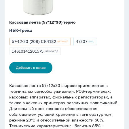
Кассовая лента (57*12*30) термо
НБК-Трейд
57-12-30 (208) СЯ4182
47307
АРТИКУЛ
КОД
Артикул
Артикул
57-
47307
14610141201575
ШТРИХКОД
ШТРИХКОД
12-
14610141201575
30
(208)
Добавить в заказ
СЯ4182
Кассовая лента 57х12х30 широко применяется в
терминалах самообслуживания, POS-терминалах,
кассовых аппаратах, фискальных регистраторах, а
также в чековых принтерах различных модификаций.
Длительный срок годности обеспечивается
соблюдением условий хранения в температурном
режиме 20°C и относительной влажности 50%.
Технические характеристики: - белизна 85% -