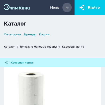
Войти
Меню
Каталог
Список
Категории
Бренды
Серии
навигации
Каталог
Бумажно-беловые товары
Кассовая лента
Хлебные
крошки
Кассовая
Кассовая лента
лента
Кассовая
лента
(57*12*30)
термо