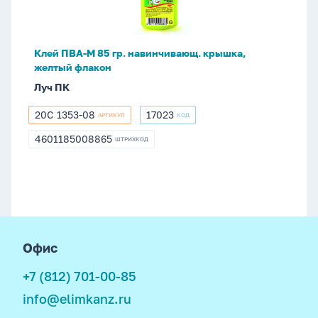
навинчивающ.
крышка,
желтый
Клей ПВА-М 85 гр. навинчивающ. крышка,
флакон
желтый флакон
Луч ПК
20С 1353-08
17023
АРТИКУЛ
КОД
20С
17023
1353-
4601185008865
ШТРИХКОД
4601185008865
08
footer
Офис
+7 (812) 701-00-85
info@elimkanz.ru