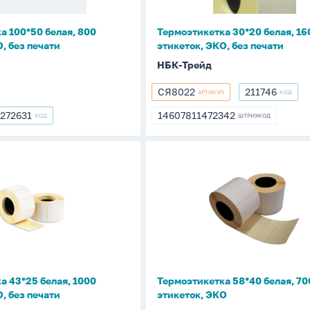
без
печати
а 100*50 белая, 800
Термоэтикетка 30*20 белая, 16
, без печати
этикеток, ЭКО, без печати
НБК-Трейд
СЯ8022
211746
АРТИКУЛ
КОД
СЯ8022
211746
272631
14607811472342
КОД
ШТРИХКОД
272631
14607811472342
етка
Термоэтикетка
58*40
белая,
700
этикеток,
ЭКО
а 43*25 белая, 1000
Термоэтикетка 58*40 белая, 70
, без печати
этикеток, ЭКО