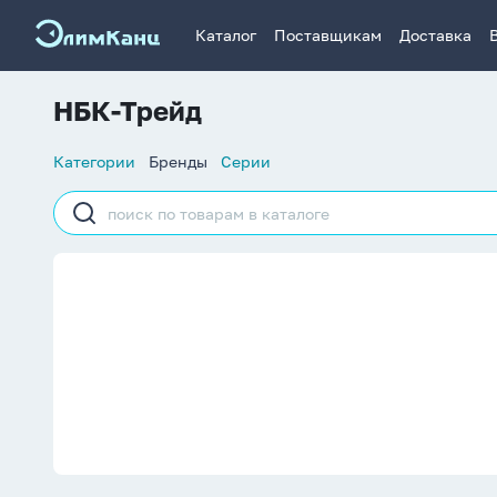
Каталог
Поставщикам
Доставка
НБК-Трейд
Список
Категории
Бренды
Серии
навигации
Строка
поиска
НБК-Трейд