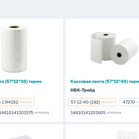
Кассовая
лента
)
(57*12*40)
термо
та (57*12*30) термо
Кассовая лента (57*12*40) тер
НБК-Трейд
8) СЯ4182
57-12-40 (192)
47270
АРТИКУЛ
АРТИКУЛ
К
57-
47270
12-
14610141201575
14610141201605
ШТРИХКОД
ШТРИХКОД
14610141201575
14610141201605
40
(192)
Термобумага