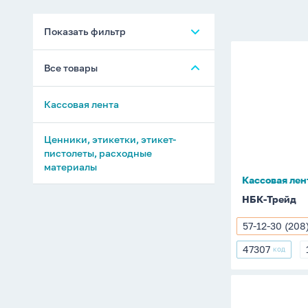
Показать фильтр
Кассовая
Все товары
лента
(57*12*30
Кассовая лента
термо
Ценники, этикетки, этикет-
пистолеты, расходные
материалы
Кассовая лен
НБК-Трейд
57-12-30 (20
57-
12-
47307
КОД
47307
30
(208)
СЯ4182
Кассовая