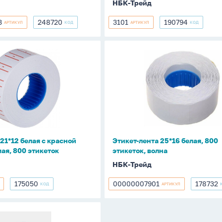
НБК-Трейд
3
248720
3101
190794
АРТИКУЛ
КОД
АРТИКУЛ
КОД
3
248720
3101
190794
Этикет-
лента
25*16
белая,
800
этикеток,
волна
21*12 белая с красной
Этикет-лента 25*16 белая, 800
мая, 800 этикеток
этикеток, волна
НБК-Трейд
175050
00000007901
178732
КОД
АРТИКУЛ
175050
00000007901
178732