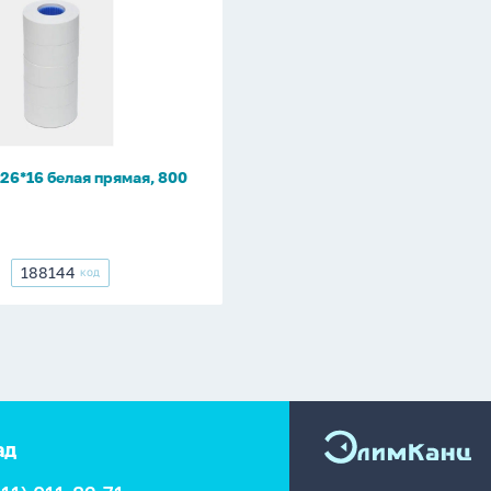
 26*16 белая прямая, 800
188144
КОД
188144
ад