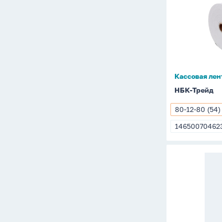
лента
(80*12*80
термо
Кассовая лен
НБК-Трейд
80-12-80 (54)
80-
12-
14650070462
1465007046
80
(54)
Термоэтик
100*50
белая,
800
этикеток,
ЭКО,