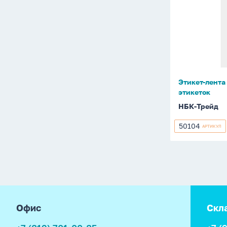
лента
26*16
белая
прямая,
800
этикеток
Этикет-лента
этикеток
НБК-Трейд
50104
АРТИКУЛ
50104
footer
Офис
Скл