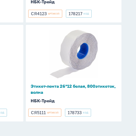
НБК-Трейд
СЯ4123
178217
АРТИКУЛ
КОД
СЯ4123
178217
Этикет-
лента
26*12
белая,
800этикеток,
волна
Этикет-лента 26*12 белая, 800этикеток,
волна
НБК-Трейд
СЯ5111
178733
КОД
АРТИКУЛ
КОД
СЯ5111
178733