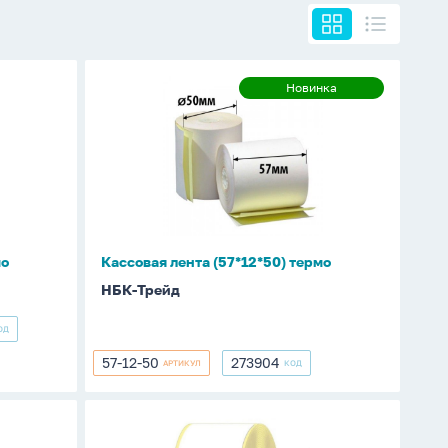
Кассовая
Новинка
Новинка
лента
(57*12*50)
термо
мо
Кассовая лента (57*12*50) термо
НБК-Трейд
ОД
57-12-50
273904
АРТИКУЛ
КОД
57-
273904
12-
50
Термоэтикетка