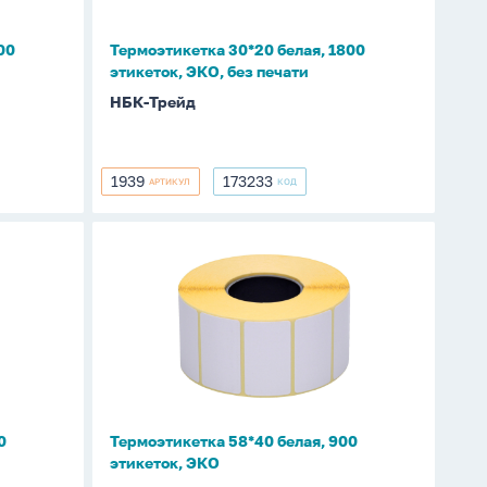
без
печати
00
Термоэтикетка 30*20 белая, 1800
этикеток, ЭКО, без печати
НБК-Трейд
1939
173233
АРТИКУЛ
КОД
1939
173233
Термоэтикетка
58*40
белая,
900
этикеток,
ЭКО
0
Термоэтикетка 58*40 белая, 900
этикеток, ЭКО