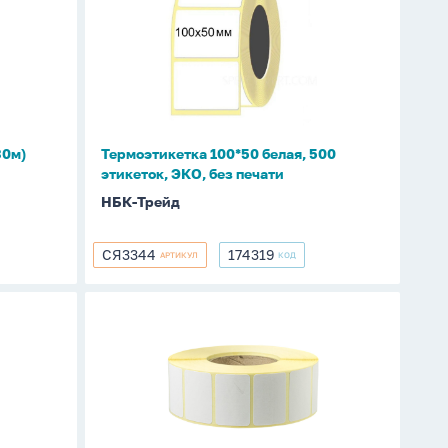
100*50
белая,
500
этикеток,
ЭКО,
без
печати
30м)
Термоэтикетка 100*50 белая, 500
этикеток, ЭКО, без печати
НБК-Трейд
СЯ3344
174319
АРТИКУЛ
КОД
СЯ3344
174319
Термоэтикетка
30*20
белая,
1800
этикеток,
ЭКО,