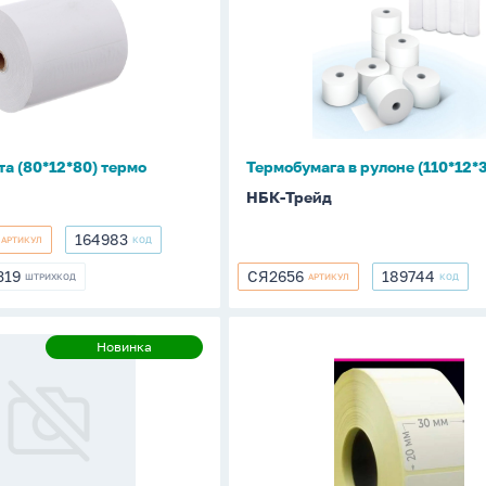
в
)
рулоне
(110*12*30м)
та (80*12*80) термо
Термобумага в рулоне (110*12*
НБК-Трейд
164983
АРТИКУЛ
КОД
164983
319
СЯ2656
189744
ШТРИХКОД
АРТИКУЛ
КОД
2319
СЯ2656
189744
етка
Термоэтикетка
Новинка
Новинка
30*20
белая,
1600
этикеток,
ЭКО,