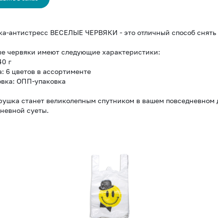
а-антистресс ВЕСЕЛЫЕ ЧЕРВЯКИ - это отличный способ снять 
ые червяки имеют следующие характеристики:
40 г
а: 6 цветов в ассортименте
овка: ОПП-упаковка
рушка станет великолепным спутником в вашем повседневном д
невной суеты.
Пакет
майка
ПНД
28см+14см*50см
14мк
Смайл