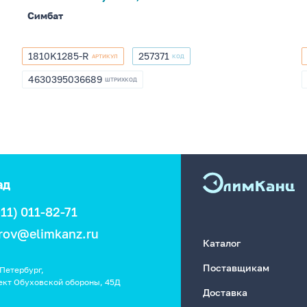
Симбат
1810K1285-R
257371
АРТИКУЛ
КОД
1810K1285-
257371
R
4630395036689
ШТРИХКОД
4630395036689
ад
911) 011-82-71
rov@elimkanz.ru
Каталог
Поставщикам
Петербург,
ект Обуховской обороны, 45Д
Доставка