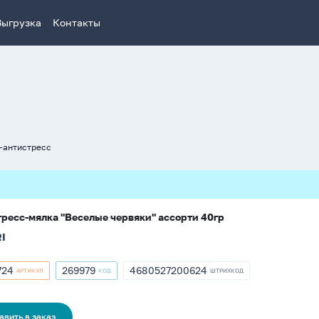
Выгрузка
Контакты
-антистресс
ресс-мялка "Веселые червяки" ассорти 40гр
I
724
269979
4680527200624
АРТИКУЛ
КОД
ШТРИХКОД
кул
Артикул
ШТРИХКОД
269979
4680527200624
4
авить в заказ