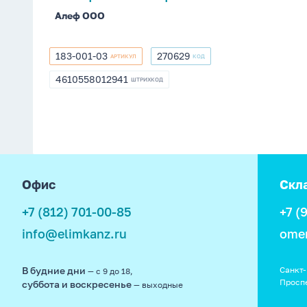
Алеф ООО
183-001-03
270629
АРТИКУЛ
КОД
183-
270629
001-
4610558012941
ШТРИХКОД
4610558012941
03
footer
Офис
Скл
+7 (812) 701-00-85
+7 (
info@elimkanz.ru
ome
В будние дни
Санкт-
— с 9 до 18,
Просп
суббота и воскресенье
— выходные