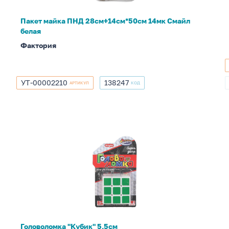
белая
Пакет майка ПНД 28см+14см*50см 14мк Смайл
белая
Фактория
УТ-00002210
138247
АРТИКУЛ
КОД
УТ-00002210
138247
Головоломка
"Кубик"
5,5см
Головоломка "Кубик" 5,5см