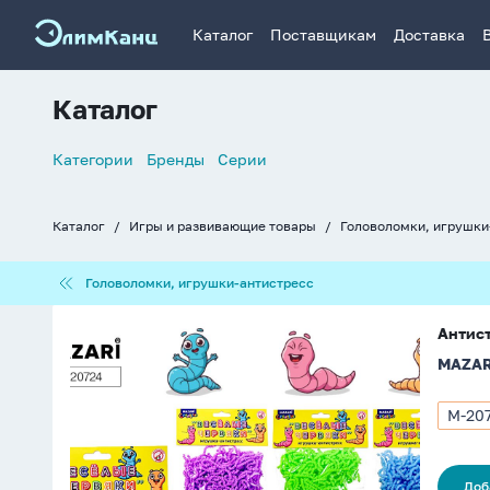
Каталог
Поставщикам
Доставка
Каталог
Список
Категории
Бренды
Серии
навигации
Каталог
Игры и развивающие товары
Головоломки, игрушки
Хлебные
крошки
Головоломки,
Головоломки, игрушки-антистресс
игрушки-
антистресс
Антистресс-
Антист
мялка
MAZAR
"Веселые
червяки"
ассорти
M-20
Арти
40гр
M-
2072
Доб