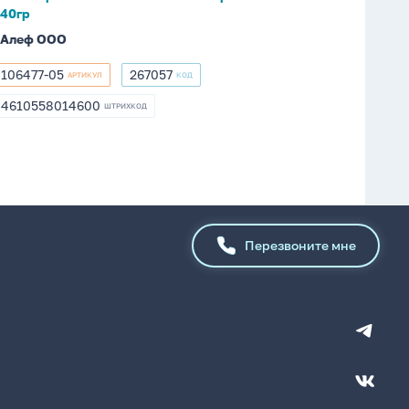
40гр
Алеф ООО
106477-05
267057
АРТИКУЛ
КОД
106477-
267057
05
4610558014600
ШТРИХКОД
4610558014600
Перезвоните мне