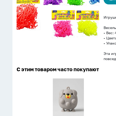
Игрушк
Весел
• Вес: 
• Цвет
• Упак
Эта иг
повсед
С этим товаром часто покупают
Антистресс-
мялка
на
присосках
"Собака"
5см