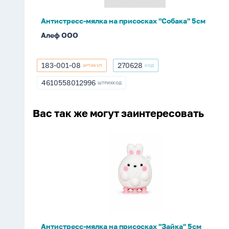
Антистресс-мялка на присосках "Собака" 5см
Алеф ООО
183-001-08
270628
АРТИКУЛ
КОД
183-
270628
001-
4610558012996
ШТРИХКОД
4610558012996
08
Вас так же могут заинтересовать
Антистресс-
мялка
на
присосках
"Зайка"
5см
Антистресс-мялка на присосках "Зайка" 5см