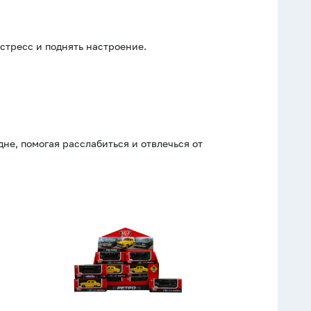
стресс и поднять настроение.
не, помогая расслабиться и отвлечься от
Машинка
металл.
7,5см
"Ретро",
масштаб
1:72,