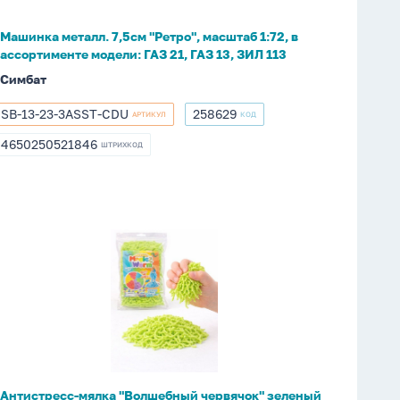
в
ассортименте
Машинка металл. 7,5см "Ретро", масштаб 1:72, в
модели:
ассортименте модели: ГАЗ 21, ГАЗ 13, ЗИЛ 113
ГАЗ
Симбат
21,
ГАЗ
SB-13-23-3ASST-CDU
258629
АРТИКУЛ
КОД
SB-
258629
13,
13-
4650250521846
ЗИЛ
ШТРИХКОД
4650250521846
23-
113
3ASST-
CDU
Антистресс-
мялка
"Волшебный
червячок"
зеленый
40гр
Антистресс-мялка "Волшебный червячок" зеленый