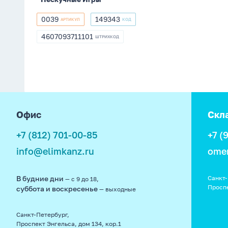
0039
149343
АРТИКУЛ
КОД
0039
149343
4607093711101
ШТРИХКОД
4607093711101
footer
Офис
Скл
+7 (812) 701-00-85
+7 (
info@elimkanz.ru
ome
В будние дни
Санкт-
— с 9 до 18,
Просп
суббота и воскресенье
— выходные
Санкт-Петербург,
Проспект Энгельса, дом 134, кор.1