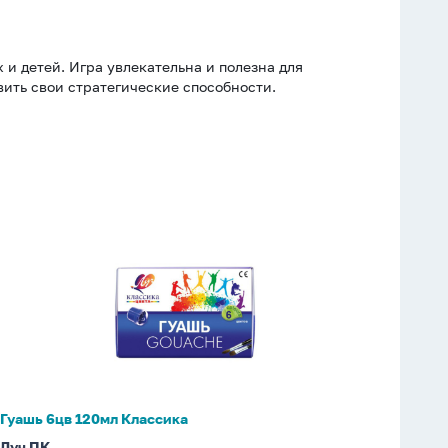
и детей. Игра увлекательна и полезна для
вить свои стратегические способности.
Гуашь
6цв
120мл
Классика
Гуашь 6цв 120мл Классика
Луч ПК