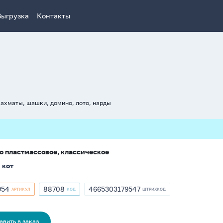
Выгрузка
Контакты
ахматы, шашки, домино, лото, нарды
 пластмассовое, классическое
 кот
954
88708
4665303179547
АРТИКУЛ
КОД
ШТРИХКОД
кул
Артикул
ШТРИХКОД
954
88708
4665303179547
авить в заказ