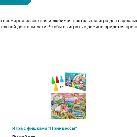
 всемирно известная и любимая настольная игра для взрослых 
ельной деятельности. Чтобы выиграть в домино придется проя
Игра
с
фишками
"Принцессы"
Игра с фишками "Принцессы"
Рыжий кот