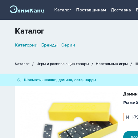
Каталог
Поставщикам
Доставка
Каталог
Список
Категории
Бренды
Серии
навигации
Каталог
Игры и развивающие товары
Настольные игры
Ш
Хлебные
крошки
Шахматы,
Шахматы, шашки, домино, лото, нарды
шашки,
домино,
Домино
лото,
Домино
пластмассовое,
нарды
Рыжий
классическое
ИН-7
Арти
ИН-7
Доб