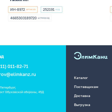
ИН-8972
252191
АРТИКУЛ
КОД
ИН-8972
252191
4665303189720
ШТРИХКОД
4665303189720
ад
911) 011-82-71
rov@elimkanz.ru
Каталог
Поставщикам
Петербург,
ект Обуховской обороны, 45Д
Доставка
Выгрузка