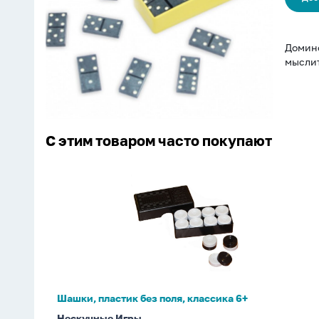
Домино
мыслит
С этим товаром часто покупают
Шашки,
пластик
без
поля,
классика
6+
Шашки, пластик без поля, классика 6+
Нескучные Игры