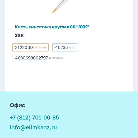
"ЗХК"
Кисть синтетика круглая 00 "ЗХК"
ЗХК
3122000
40735
АРТИКУЛ
КОД
3122000
40735
4690699002797
ШТРИХКОД
4690699002797
footer
Офис
+7 (812) 701-00-85
info@elimkanz.ru