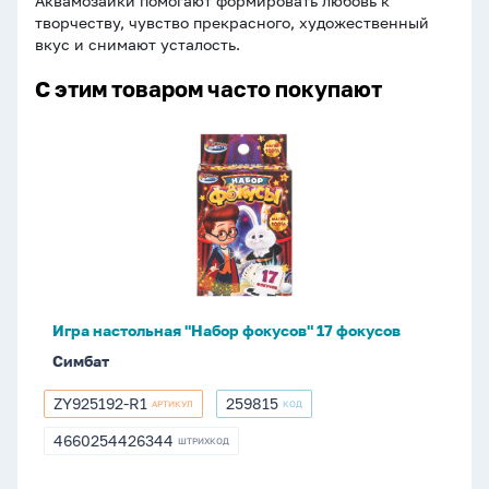
Аквамозаики помогают формировать любовь к
творчеству, чувство прекрасного, художественный
вкус и снимают усталость.
С этим товаром часто покупают
Игра
настольная
"Набор
фокусов"
17
фокусов
Игра настольная "Набор фокусов" 17 фокусов
Симбат
ZY925192-R1
259815
АРТИКУЛ
КОД
ZY925192-
259815
R1
4660254426344
ШТРИХКОД
4660254426344