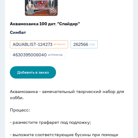
Аквамозаика 100 дет. "Спайдер"
Симбат
AQUABLIST-124273
262566
АРТИКУЛ
КОД
Артикул
Артикул
AQUABLIST-
262566
4630395006040
ШТРИХКОД
ШТРИХКОД
124273
4630395006040
Добавить в заказ
Аквамозаика - замечательный творческий набор для
хобби.
Процесс:
- разместите трафарет под подложку;
- выложите соответствующие бусины при помощи