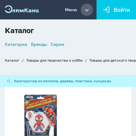
Войти
Меню
Каталог
Список
Категории
Бренды
Серии
навигации
Каталог
Товары для творчества и хобби
Товары для детского тво
Хлебные
крошки
Конструктор
Конструктор из металла, дерева, пластика, кукурузы
из
металла,
Аквамозаика
дерева,
100
пластика,
дет.
кукурузы
"Спайдер"