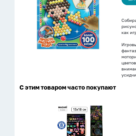
Собира
рисуно
как иг
Игровы
фанта
мотор
цвето
внима
усидчи
С этим товаром часто покупают
Гравюра
в
книге
13*18см,
8л.,