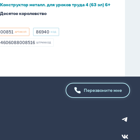
эл)
Конструктор металл. для уроков труда 4 (63 эл) 6+
6+
Десятое королевство
00851
86940
АРТИКУЛ
КОД
00851
86940
4606088008516
ШТРИХКОД
4606088008516
Перезвоните мне