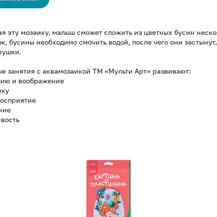
я эту мозаику, малыш сможет сложить из цветных бусин неско
к, бусины необходимо смочить водой, после чего они застынут
рушки.
е занятия с аквамозаикой ТМ «Мульти Арт» развивают:
зию и воображение
ику
восприятие
ние
вость
Картина
из
пластилина
"Оленёнок"