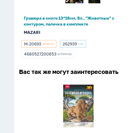
"Животные"
с
контуром,
Гравюра в книге 13*18см, 8л., "Животные" с
палочка
контуром, палочка в комплекте
в
MAZARI
комплекте
M-20693
262939
АРТИКУЛ
КОД
M-
262939
20693
4680527200853
ШТРИХКОД
4680527200853
Вас так же могут заинтересовать
Конструктор
3D
из
картона
"Лев"
78
дет.