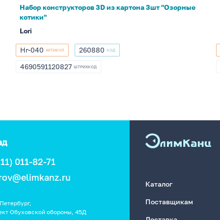
котики"
Набор конструкторов 3D из картона 3шт "Озорные
котики"
Lori
Нг-040
260880
АРТИКУЛ
КОД
Нг-040
260880
4690591120827
ШТРИХКОД
4690591120827
ад
911) 011-82-71
rov@elimkanz.ru
Каталог
Поставщикам
Петербург,
ект Обуховской обороны, 45Д
Доставка