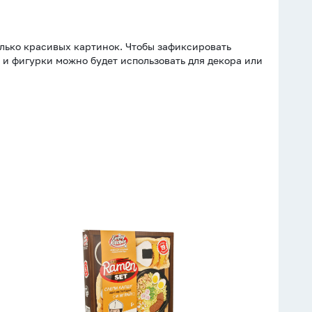
лько красивых картинок. Чтобы зафиксировать
, и фигурки можно будет использовать для декора или
Набор
для
опытов
Funny
Kitchen