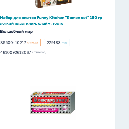
"Ramen
set"
150
Набор для опытов Funny Kitchen "Ramen set" 150 гр
гр
легкий пластилин, слайм, тесто
легкий
Волшебный мир
пластилин,
слайм,
SS500-40217
229183
АРТИКУЛ
КОД
SS500-
229183
тесто
40217
4610092618067
ШТРИХКОД
4610092618067
Конструктор
металл.
для
уроков
труда
4
(63