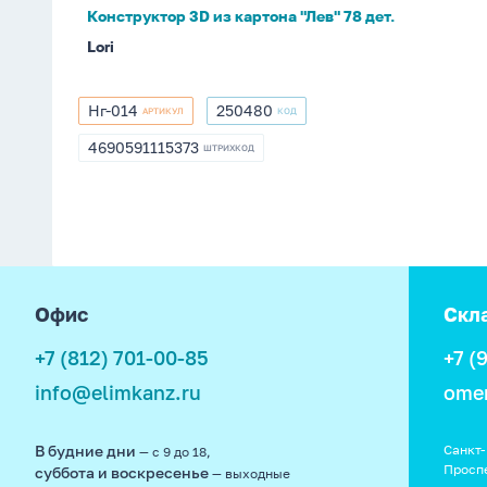
Конструктор 3D из картона "Лев" 78 дет.
Lori
Нг-014
250480
АРТИКУЛ
КОД
Нг-014
250480
4690591115373
ШТРИХКОД
4690591115373
footer
Офис
Скл
+7 (812) 701-00-85
+7 (
info@elimkanz.ru
ome
В будние дни
Санкт-
— с 9 до 18,
Просп
суббота и воскресенье
— выходные