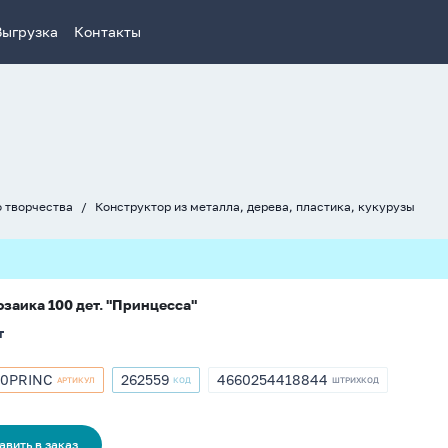
Выгрузка
Контакты
о творчества
Конструктор из металла, дерева, пластика, кукурузы
заика 100 дет. "Принцесса"
т
00PRINC
262559
4660254418844
АРТИКУЛ
КОД
ШТРИХКОД
кул
Артикул
ШТРИХКОД
262559
4660254418844
RINC
авить в заказ