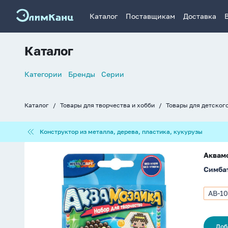
Каталог
Поставщикам
Доставка
Каталог
Список
Категории
Бренды
Серии
навигации
Каталог
Товары для творчества и хобби
Товары для детског
Хлебные
крошки
Конструктор
Конструктор из металла, дерева, пластика, кукурузы
из
металла,
Аквамозаика
дерева,
Аквамо
100
пластика,
Симба
дет.
кукурузы
"Принцесса"
AB-1
Арти
AB-
100P
Доб