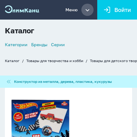
Войти
Меню
Каталог
Список
Категории
Бренды
Серии
навигации
Каталог
Товары для творчества и хобби
Товары для детского тво
Хлебные
крошки
Конструктор
Конструктор из металла, дерева, пластика, кукурузы
из
металла,
Аквамозаика
дерева,
300
пластика,
дет.
кукурузы
"Хот
Вилс"