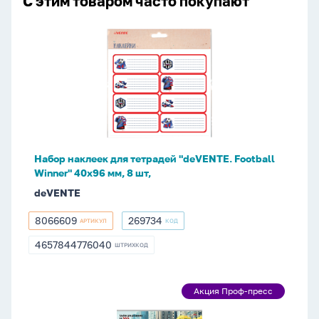
С этим товаром часто покупают
Набор
наклеек
для
тетрадей
"deVENTE.
Football
Winner"
40x96
Набор наклеек для тетрадей "deVENTE. Football
мм,
Winner" 40x96 мм, 8 шт,
8
deVENTE
шт,
8066609
269734
АРТИКУЛ
КОД
8066609
269734
4657844776040
ШТРИХКОД
4657844776040
Альбом
Акция Проф-пресс
Акция
А4
Проф-