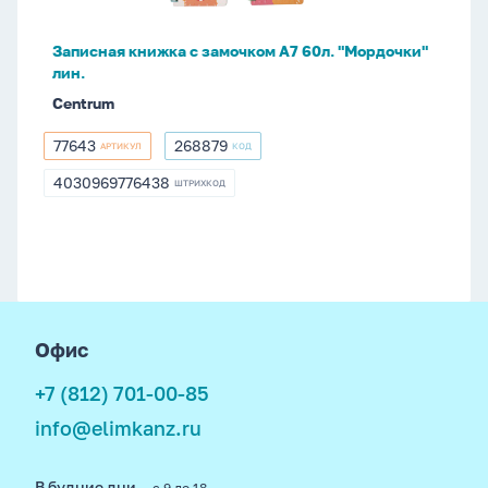
"Мордочки"
лин.
Записная книжка с замочком А7 60л. "Мордочки"
лин.
Centrum
77643
268879
АРТИКУЛ
КОД
77643
268879
4030969776438
ШТРИХКОД
4030969776438
footer
Офис
+7 (812) 701-00-85
info@elimkanz.ru
В будние дни
— с 9 до 18,