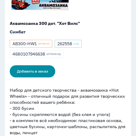
Аквамозаика 300 дет. "Хот Вилс"
Симбат
AB300-HW1
262558
АРТИКУЛ
КОД
Артикул
Артикул
AB300-
262558
4680107946638
ШТРИХКОД
ШТРИХКОД
HW1
4680107946638
Добавить в заказ
Набор для детского творчества - аквамозаика «Hot
Wheels» - отличный подарок для развития творческих
способностей вашего ребёнка:
- 300 бусин
- бусины скрепляются водой (без клея и утюга)
- в комплекте всё необходимое: пластиковая основа,
цветные бусины, карточки-шаблоны, распылитель для
воды, пинцет