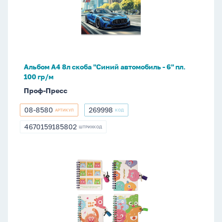
8л
пресс
скоба
"Синий
автомобиль
-
6"
Альбом А4 8л скоба "Синий автомобиль - 6" пл.
пл.
100 гр/м
100
Проф-Пресс
гр/
м
08-8580
269998
АРТИКУЛ
КОД
08-
269998
8580
4670159185802
ШТРИХКОД
4670159185802
Записная
книжка
с
замочком
А7
60л.