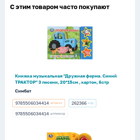
С этим товаром часто покупают
Книжка
музыкальная
"Дружная
ферма.
Синий
ТРАКТОР"
3
песени,
Книжка музыкальная "Дружная ферма. Синий
20*15см
ТРАКТОР" 3 песени, 20*15см , картон, 6стр
,
Симбат
картон,
6стр
9785506034414
262366
АРТИКУЛ
КОД
9785506034414
262366
9785506034414
ШТРИХКОД
9785506034414
Книжка