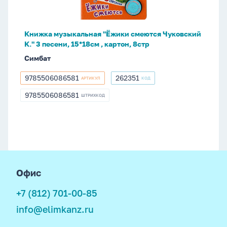
К."
3
песени,
Книжка музыкальная "Ёжики смеются Чуковский
15*18см
К." 3 песени, 15*18см , картон, 8стр
,
Симбат
картон,
8стр
9785506086581
262351
АРТИКУЛ
КОД
9785506086581
262351
9785506086581
ШТРИХКОД
9785506086581
footer
Офис
+7 (812) 701-00-85
info@elimkanz.ru