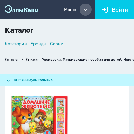
Войти
Меню
Каталог
Список
Категории
Бренды
Серии
навигации
Каталог
Книжки, Раскраски, Развивающие пособия для детей, Накл
Хлебные
крошки
Книжки
Книжки музыкальные
музыкальные
Книжка
музыкальная
"Домашние
животные"
5
песен,
20*17см
,