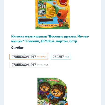
музыкальная
"Веселые
друзья.
Ми-
ми-
мишки"
3
Книжка музыкальная "Веселые друзья. Ми-ми-
песени,
мишки" 3 песени, 18*18см , картон, 8стр
18*18см
Симбат
,
картон,
9785506041917
262357
АРТИКУЛ
КОД
9785506041917
262357
8стр
9785506041917
ШТРИХКОД
9785506041917
Книжка
музыкальная
"Ёжики
смеются
Чуковский