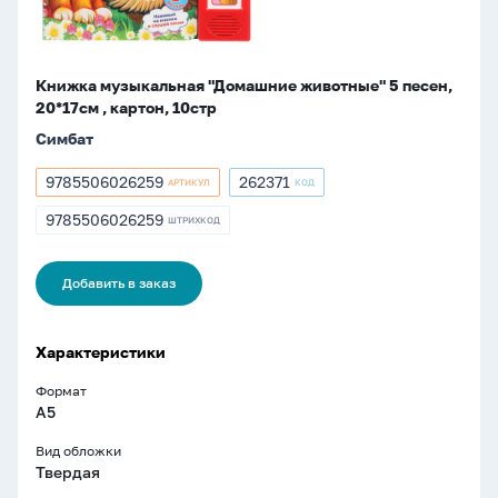
картон,
10стр
Книжка музыкальная "Домашние животные" 5 песен,
20*17см , картон, 10стр
Симбат
9785506026259
262371
АРТИКУЛ
КОД
Артикул
Артикул
9785506026259
262371
9785506026259
ШТРИХКОД
ШТРИХКОД
9785506026259
Добавить в заказ
Характеристики
Формат
A5
Вид обложки
Твердая