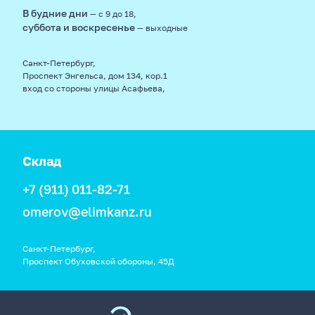
В будние дни
— с 9 до 18,
суббота и воскресенье
— выходные
Санкт-Петербург,
Проспект Энгельса, дом 134, кор.1
вход со стороны улицы Асафьева,
Склад
+7 (911) 011-82-71
omerov@elimkanz.ru
Санкт-Петербург,
Проспект Обуховской обороны, 45Д