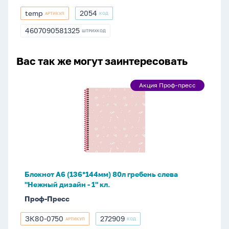
temp
2054
АРТИКУЛ
КОД
temp
2054
4607090581325
ШТРИХКОД
4607090581325
Вас так же могут заинтересовать
Блокнот
Акция Проф-пресс
Акция
А6
Проф-
(136*144мм)
пресс
80л
гребень
слева
"Нежный
дизайн
Блокнот А6 (136*144мм) 80л гребень слева
-
"Нежный дизайн - 1" кл.
1"
Проф-Пресс
кл.
ЗК80-0750
272909
АРТИКУЛ
КОД
ЗК80-
272909