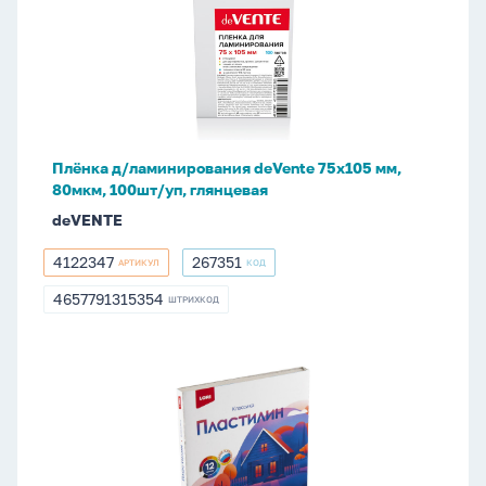
д/
ламинирования
deVente
75x105
мм,
80мкм,
100шт/
Плёнка д/ламинирования deVente 75x105 мм,
уп,
80мкм, 100шт/уп, глянцевая
глянцевая
deVENTE
4122347
267351
АРТИКУЛ
КОД
4122347
267351
4657791315354
ШТРИХКОД
4657791315354
Пластилин
12цв
240гр.
Классика,
пенал,