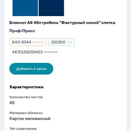
Блокнот А6 40л гребень "Фактурный синий" клетка
Проф-Пресс
Б40-9344
261900
АРТИКУЛ
КОД
Артикул
Артикул
Б40-
261900
4670159293453
ШТРИХКОД
ШТРИХКОД
9344
4670159293453
Добавить в заказ
Характеристики
Количество листов
40
Материал обложки
Картон мелованный
Тип скрепления