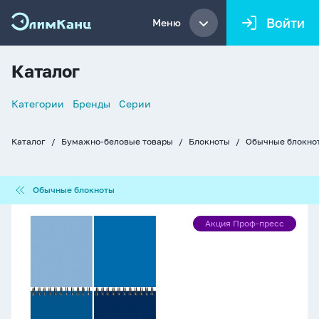
Войти
Меню
Каталог
Список
Категории
Бренды
Серии
навигации
Каталог
Бумажно-беловые товары
Блокноты
Обычные блокно
Хлебные
крошки
Обычные
Обычные блокноты
блокноты
Блокнот
Акция Проф-пресс
Акция
А6
Проф-
40л
пресс
гребень
"Фактурный
синий"
клетка