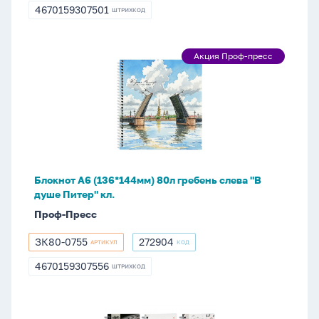
0750
4670159307501
ШТРИХКОД
4670159307501
Блокнот
Акция Проф-пресс
Акция
А6
Проф-
(136*144мм)
пресс
80л
гребень
слева
"В
душе
Блокнот А6 (136*144мм) 80л гребень слева "В
Питер"
душе Питер" кл.
кл.
Проф-Пресс
ЗК80-0755
272904
АРТИКУЛ
КОД
ЗК80-
272904
0755
4670159307556
ШТРИХКОД
4670159307556
Блокнот