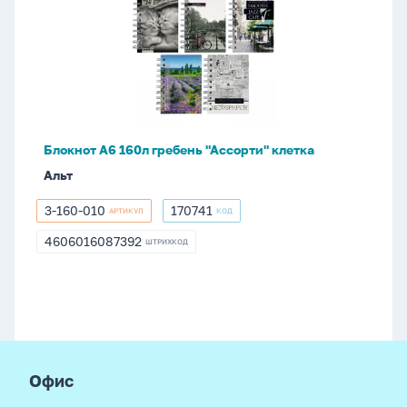
А6
160л
гребень
"Ассорти"
клетка
Блокнот А6 160л гребень "Ассорти" клетка
Альт
3-160-010
170741
АРТИКУЛ
КОД
3-
170741
160-
4606016087392
ШТРИХКОД
4606016087392
010
footer
Офис