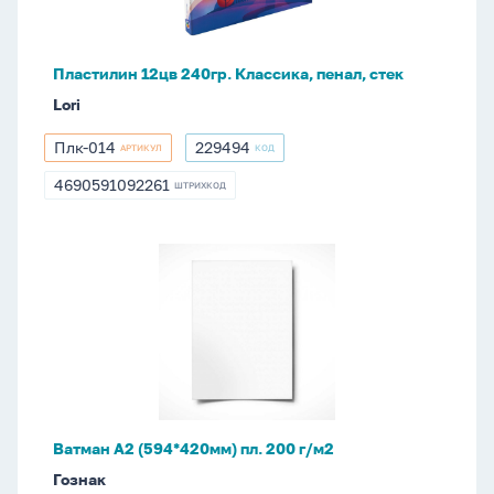
стек
Пластилин 12цв 240гр. Классика, пенал, стек
Lori
Плк-014
229494
АРТИКУЛ
КОД
Плк-014
229494
4690591092261
ШТРИХКОД
4690591092261
Ватман
А2
(594*420мм)
пл.
200
г/
м2
Ватман А2 (594*420мм) пл. 200 г/м2
Гознак