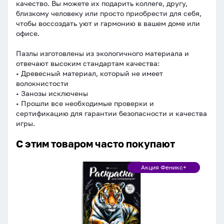
качество. Вы можете их подарить коллеге, другу,
близкому человеку или просто приобрести для себя,
чтобы воссоздать уют и гармонию в вашем доме или
офисе.
Пазлы изготовлены из экологичного материала и
отвечают высоким стандартам качества:
• Древесный материал, который не имеет
волокнистости
• Занозы исключены
• Прошли все необходимые проверки и
сертификацию для гарантии безопасности и качества
игры.
С этим товаром часто покупают
Раскраска
Акция Феникс+
Акция
"Раскраска
Феникс+
для
скетч-
маркеров.