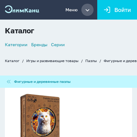
Войти
Меню
Каталог
Список
Категории
Бренды
Серии
навигации
Каталог
Игры и развивающие товары
Пазлы
Фигурные и дере
Хлебные
крошки
Фигурные
Фигурные и деревянные пазлы
и
деревянные
Пазлы
пазлы
деревянные
68
элемент
200*200мм
"Тайна
белого
кота"