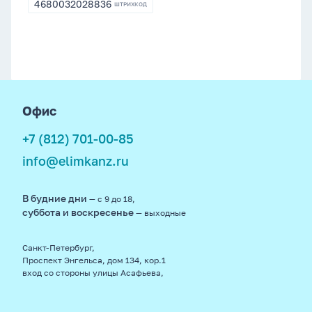
4680032028836
ШТРИХКОД
4680032028836
footer
Офис
+7 (812) 701-00-85
info@elimkanz.ru
В будние дни
— с 9 до 18,
суббота и воскресенье
— выходные
Санкт-Петербург,
Проспект Энгельса, дом 134, кор.1
вход со стороны улицы Асафьева,