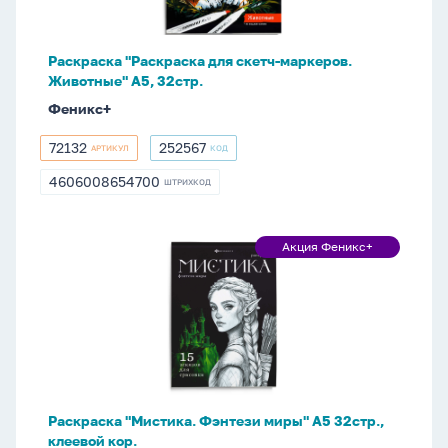
Животные"
А5,
32стр.
Раскраска "Раскраска для скетч-маркеров.
Животные" А5, 32стр.
Феникс+
72132
252567
АРТИКУЛ
КОД
72132
252567
4606008654700
ШТРИХКОД
4606008654700
Раскраска
Акция Феникс+
Акция
"Мистика.
Феникс+
Фэнтези
миры"
А5
32стр.,
клеевой
кор.
Раскраска "Мистика. Фэнтези миры" А5 32стр.,
клеевой кор.