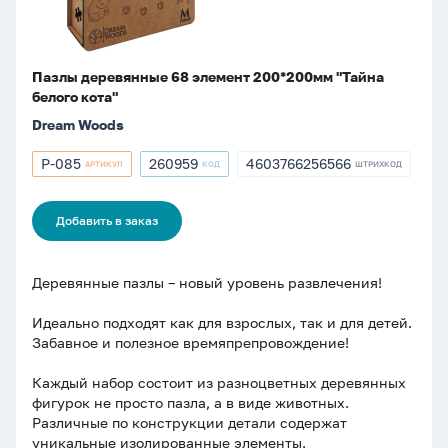
Пазлы деревянные 68 элемент 200*200мм "Тайна
белого кота"
Dream Woods
P-085
260959
4603766256566
АРТИКУЛ
КОД
ШТРИХКОД
Артикул
Артикул
ШТРИХКОД
P-
260959
4603766256566
085
Добавить в заказ
Деревянные пазлы – новый уровень развлечения!
Идеально подходят как для взрослых, так и для детей.
Забавное и полезное времяпрепровождение!
Каждый набор состоит из разноцветных деревянных
фигурок не просто пазла, а в виде животных.
Различные по конструкции детали содержат
уникальные изолированные элементы.