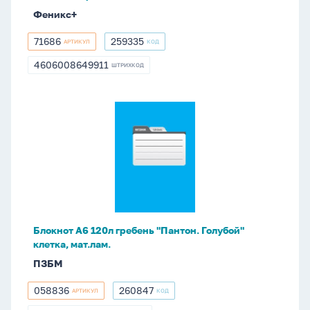
Феникс+
71686
259335
АРТИКУЛ
КОД
71686
259335
4606008649911
ШТРИХКОД
4606008649911
Блокнот
А6
120л
гребень
"Пантон.
Голубой"
клетка,
мат.лам.
Блокнот А6 120л гребень "Пантон. Голубой"
клетка, мат.лам.
ПЗБМ
058836
260847
АРТИКУЛ
КОД
058836
260847