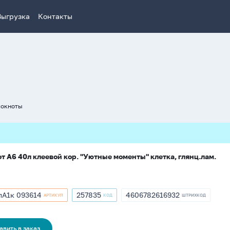
Выгрузка
Контакты
локноты
т А6 40л клеевой кор. "Уютные моменты" клетка, глянц.лам.
лA1к 093614
257835
4606782616932
АРТИКУЛ
КОД
ШТРИХКОД
кул
Артикул
ШТРИХКОД
лA1к
257835
4606782616932
14
авить в заказ