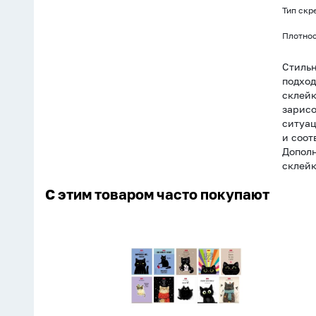
Тип скр
Плотнос
Стильн
подход
склейк
зарисо
ситуац
и соот
Дополн
склейк
С этим товаром часто покупают
Блокнот
А6
32л
скоба
"Котэ"
клетка,