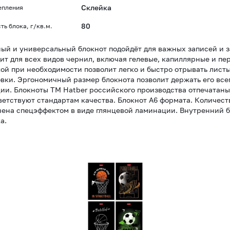
Склейка
епления
80
ть блока, г/кв.м.
ый и универсальный блокнот подойдёт для важных записей и 
ит для всех видов чернил, включая гелевые, капиллярные и пе
ой при необходимости позволит легко и быстро отрывать листы
вки. Эргономичный размер блокнота позволит держать его всег
ии. Блокноты ТМ Hatber российского производства отпечатан
ветствуют стандартам качества. Блокнот А6 формата. Количеств
ена спецэффектом в виде глянцевой ламинации. Внутренний бл
а.
Блокнот
А6
24л
скоба
"Для
мальчиков"