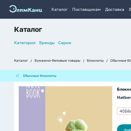
Каталог
Поставщикам
Доставка
Каталог
Список
Категории
Бренды
Серии
навигации
Каталог
Бумажно-беловые товары
Блокноты
Обычные б
Хлебные
крошки
Обычные
Обычные блокноты
блокноты
Блокнот
Блокно
А6
Hatber
40л
клеевой
кор.
40Б6
Арти
"Уютные
40Б6
моменты"
0936
клетка,
Доб