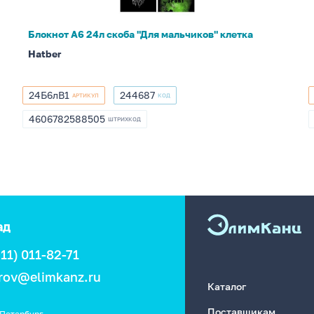
клетка
Блокнот А6 24л скоба "Для мальчиков" клетка
Hatber
24Б6лВ1
244687
АРТИКУЛ
КОД
24Б6лВ1
244687
4606782588505
ШТРИХКОД
4606782588505
ад
911) 011-82-71
rov@elimkanz.ru
Каталог
Поставщикам
Петербург,