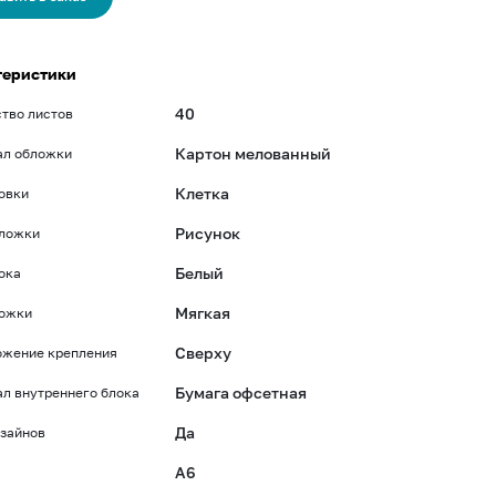
теристики
40
тво листов
Картон мелованный
ал обложки
Клетка
овки
Рисунок
бложки
Белый
ока
Мягкая
ложки
Сверху
ожение крепления
Бумага офсетная
л внутреннего блока
Да
зайнов
A6