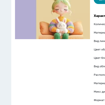
глянц.лам.
Харак
Количес
Матери
Вид лин
Цвет о
Цвет бл
Вид об
Распол
Материа
Микс ди
Формат