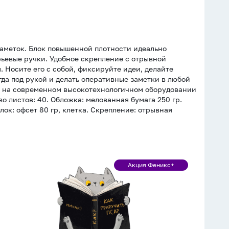
заметок. Блок повышенной плотности идеально
рьевые ручки. Удобное скрепление с отрывной
. Носите его с собой, фиксируйте идеи, делайте
да под рукой и делать оперативные заметки в любой
ы на современном высокотехнологичном оборудовании
о листов: 40. Обложка: мелованная бумага 250 гр.
ок: офсет 80 гр, клетка. Скрепление: отрывная
Блокнот
Акция Феникс+
Акция
130*120мм
Феникс+
32л
скоба
"Кот
с