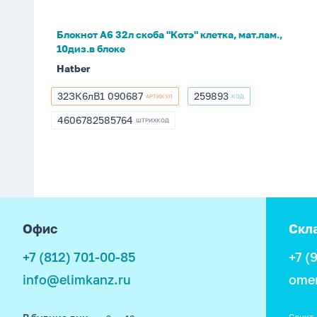
мат.лам.,
10диз.в
Блокнот А6 32л скоба "Котэ" клетка, мат.лам.,
блоке
10диз.в блоке
Hatber
32ЗК6лВ1 090687
259893
АРТИКУЛ
КОД
32ЗК6лВ1
259893
090687
4606782585764
ШТРИХКОД
4606782585764
footer
Офис
Скл
+7 (812) 701-00-85
+7 (
info@elimkanz.ru
ome
Санкт-