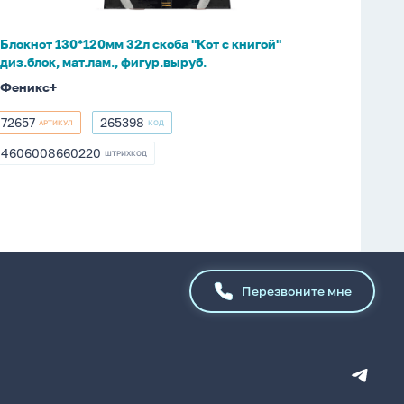
книгой"
диз.блок,
Блокнот 130*120мм 32л скоба "Кот с книгой"
мат.лам.,
диз.блок, мат.лам., фигур.выруб.
фигур.выруб.
Феникс+
72657
265398
АРТИКУЛ
КОД
72657
265398
4606008660220
ШТРИХКОД
4606008660220
Перезвоните мне