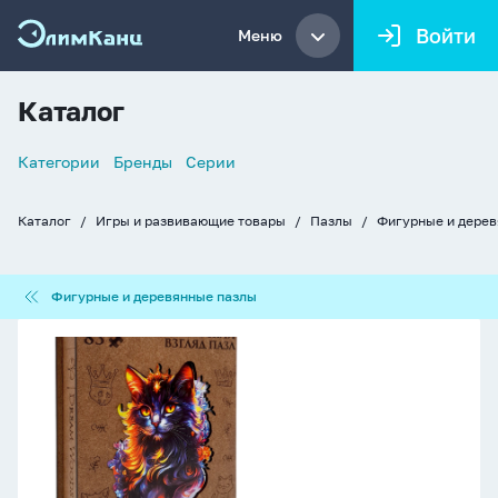
Войти
Меню
Каталог
Список
Категории
Бренды
Серии
навигации
Каталог
Игры и развивающие товары
Пазлы
Фигурные и дере
Хлебные
крошки
Фигурные
Фигурные и деревянные пазлы
и
деревянные
Пазлы
пазлы
деревянные
83
элемента
280*200мм
"Королевский
взгляд"