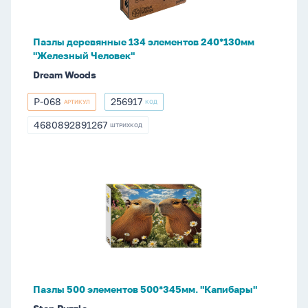
"Железный
Человек"
Пазлы деревянные 134 элементов 240*130мм
"Железный Человек"
Dream Woods
P-068
256917
АРТИКУЛ
КОД
P-
256917
068
4680892891267
ШТРИХКОД
4680892891267
Пазлы
500
элементов
500*345мм.
"Капибары"
Пазлы 500 элементов 500*345мм. "Капибары"