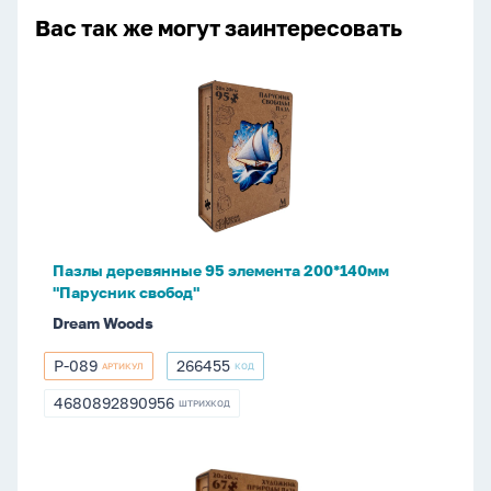
Вас так же могут заинтересовать
Пазлы
деревянные
95
элемента
200*140мм
"Парусник
свобод"
Пазлы деревянные 95 элемента 200*140мм
"Парусник свобод"
Dream Woods
P-089
266455
АРТИКУЛ
КОД
P-
266455
089
4680892890956
ШТРИХКОД
4680892890956
Пазлы