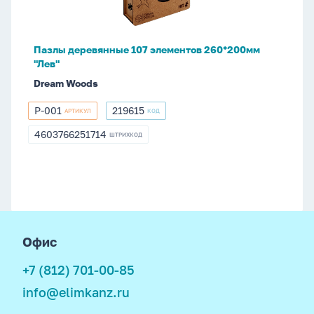
"Лев"
Пазлы деревянные 107 элементов 260*200мм
"Лев"
Dream Woods
P-001
219615
АРТИКУЛ
КОД
P-
219615
001
4603766251714
ШТРИХКОД
4603766251714
footer
Офис
+7 (812) 701-00-85
info@elimkanz.ru