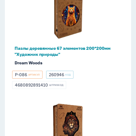
деревянные
67
элементов
200*200мм
"Художник
природы"
Пазлы деревянные 67 элементов 200*200мм
"Художник природы"
Dream Woods
P-086
260946
АРТИКУЛ
КОД
P-
260946
086
4680892891410
ШТРИХКОД
4680892891410
Пазлы
деревянные
107
элементов
260*200мм