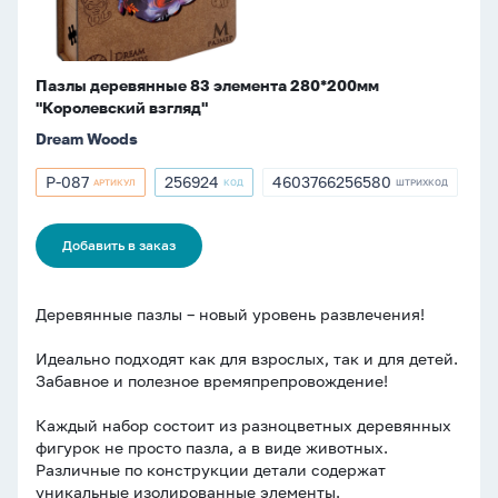
Пазлы деревянные 83 элемента 280*200мм
"Королевский взгляд"
Dream Woods
P-087
256924
4603766256580
АРТИКУЛ
КОД
ШТРИХКОД
Артикул
Артикул
ШТРИХКОД
P-
256924
4603766256580
087
Добавить в заказ
Деревянные пазлы – новый уровень развлечения!
Идеально подходят как для взрослых, так и для детей.
Забавное и полезное времяпрепровождение!
Каждый набор состоит из разноцветных деревянных
фигурок не просто пазла, а в виде животных.
Различные по конструкции детали содержат
уникальные изолированные элементы.