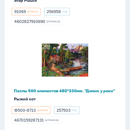
Step Puzzle
91069
256958
АРТИКУЛ
КОД
91069
256958
4602827910690
ШТРИХКОД
4602827910690
Пазлы
500
элементов
480*330мм.
"Домик
у
реки"
Пазлы 500 элементов 480*330мм. "Домик у реки"
Рыжий кот
Ф500-8713
257503
АРТИКУЛ
КОД
Ф500-
257503
8713
4670159287131
ШТРИХКОД
4670159287131