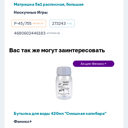
Матрешка 5в1 расписная, большая
Нескучные Игры
Р-45/755
273243
АРТИКУЛ
КОД
Р-45/755
273243
4680602446183
ШТРИХКОД
4680602446183
Вас так же могут заинтересовать
Бутылка
Акция Феникс+
Акция
для
Феникс+
воды
420мл
"Смешная
капибара"
Бутылка для воды 420мл "Смешная капибара"
Феникс+