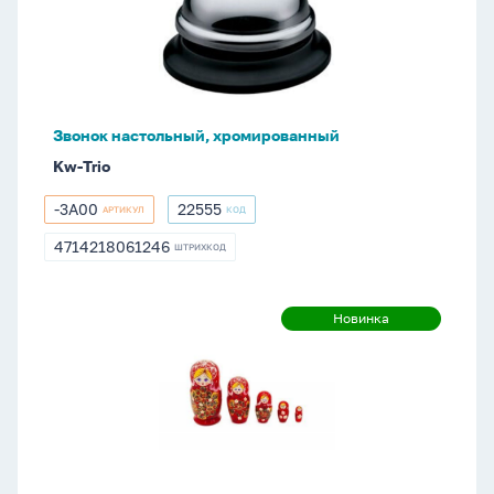
Звонок настольный, хромированный
Kw-Trio
-3A00
22555
АРТИКУЛ
КОД
-3A00
22555
4714218061246
ШТРИХКОД
4714218061246
Матрешка
Новинка
Новинка
5в1
расписная,
большая