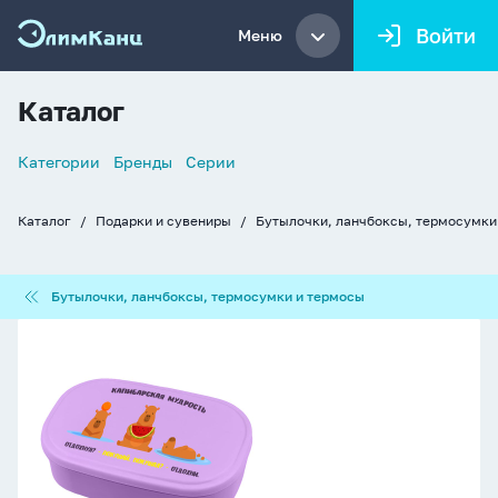
Войти
Меню
Каталог
Список
Категории
Бренды
Серии
навигации
Каталог
Подарки и сувениры
Бутылочки, ланчбоксы, термосумки
Хлебные
крошки
Бутылочки,
Бутылочки, ланчбоксы, термосумки и термосы
ланчбоксы,
термосумки
Ланчбокс
и
95мл.,
термосы
"Капибарская
мудрость",
для
школьных
завтраков,
перекусов