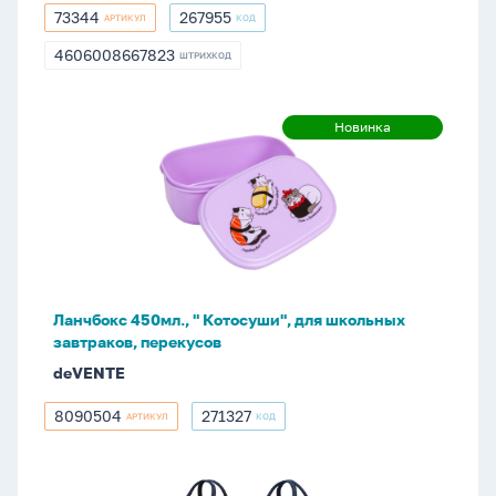
73344
267955
АРТИКУЛ
КОД
73344
267955
4606008667823
ШТРИХКОД
4606008667823
Ланчбокс
Новинка
Новинка
450мл.,
"
Котосуши",
для
школьных
завтраков,
перекусов
Ланчбокс 450мл., " Котосуши", для школьных
завтраков, перекусов
deVENTE
8090504
271327
АРТИКУЛ
КОД
8090504
271327
Термосумка