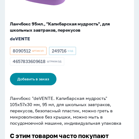
Ланчбокс 95мл., "Капибарская мудрость", для
школьных завтраков, перекусов
deVENTE
8090512
249716
АРТИКУЛ
КОД
Артикул
Артикул
8090512
249716
4657833609618
ШТРИХКОД
ШТРИХКОД
4657833609618
Добавить в заказ
Ланчбокс "deVENTE. Капибарская мудрость"
105x57x30 мм, 95 мл, для школьных завтраков,
перекусов, безопасный пластик, можно греть в
микроволновке без крышки, можно мыть в
посудомоечной машине, индивидуальная упаковка
С этим товаром часто покупают