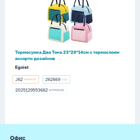
Два
Тона
23*20*14см
с
термослоем
ассорти
дизайнов
Термосумка Два Тона 23*20*14см с термослоем
ассорти дизайнов
Egoist
J62
262669
АРТИКУЛ
КОД
J62
262669
2025129553662
ШТРИХКОД
2025129553662
footer
Офис