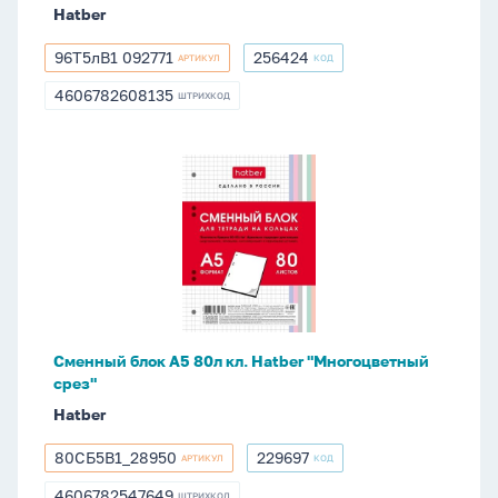
Hatber
запеч.тит.лист
96Т5лВ1 092771
256424
АРТИКУЛ
КОД
96Т5лВ1
256424
092771
4606782608135
ШТРИХКОД
4606782608135
Сменный
блок
А5
80л
кл.
Hatber
"Многоцветный
срез"
Сменный блок А5 80л кл. Hatber "Многоцветный
срез"
Hatber
80СБ5В1_28950
229697
АРТИКУЛ
КОД
80СБ5В1_28950
229697
4606782547649
ШТРИХКОД