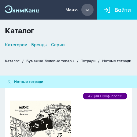
Войти
Меню
Каталог
Список
Категории
Бренды
Серии
навигации
Каталог
Бумажно-беловые товары
Тетради
Нотные тетради
Хлебные
крошки
Нотные
Нотные тетради
тетради
Тетрадь
Акция Проф-пресс
Акция
для
Проф-
нот
пресс
А4
8л.,
гориз.,
скоба
"Инструменты