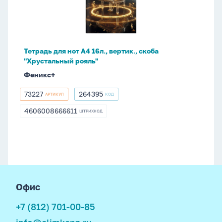
16л.,
вертик.,
скоба
"Хрустальный
Тетрадь для нот А4 16л., вертик., скоба
рояль"
"Хрустальный рояль"
Феникс+
73227
264395
АРТИКУЛ
КОД
73227
264395
4606008666611
ШТРИХКОД
4606008666611
footer
Офис
+7 (812) 701-00-85