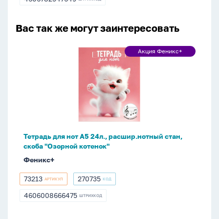
4606782547649
Вас так же могут заинтересовать
Тетрадь
Акция Феникс+
Акция
для
Феникс+
нот
А5
24л.,
расшир.нотный
стан,
скоба
Тетрадь для нот А5 24л., расшир.нотный стан,
"Озорной
скоба "Озорной котенок"
котенок"
Феникс+
73213
270735
АРТИКУЛ
КОД
73213
270735
4606008666475
ШТРИХКОД
4606008666475