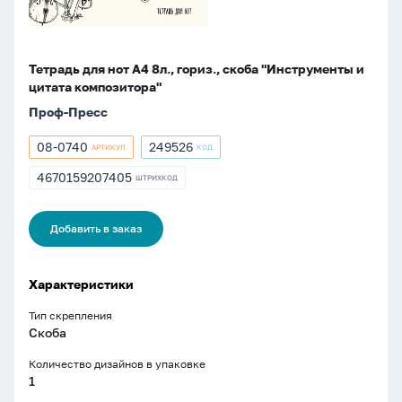
и
цитата
композитора"
Тетрадь для нот А4 8л., гориз., скоба "Инструменты и
цитата композитора"
Проф-Пресс
08-0740
249526
АРТИКУЛ
КОД
Артикул
Артикул
08-
249526
4670159207405
ШТРИХКОД
ШТРИХКОД
0740
4670159207405
Добавить в заказ
Характеристики
Тип скрепления
Скоба
Количество дизайнов в упаковке
1