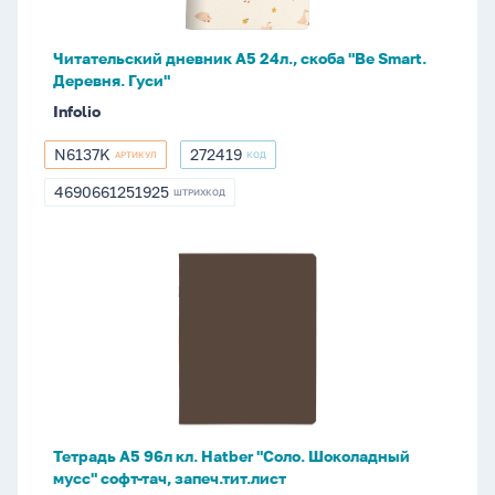
Smart.
Деревня.
Читательский дневник А5 24л., скоба "Be Smart.
Гуси"
Деревня. Гуси"
Infolio
N6137K
272419
АРТИКУЛ
КОД
N6137K
272419
4690661251925
ШТРИХКОД
4690661251925
Тетрадь
А5
96л
кл.
Hatber
"Соло.
Шоколадный
мусс"
Тетрадь А5 96л кл. Hatber "Соло. Шоколадный
софт-
мусс" софт-тач, запеч.тит.лист
тач,