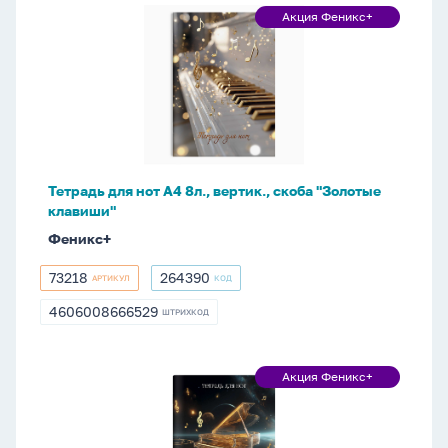
Тетрадь
Акция Феникс+
Акция
для
Феникс+
нот
А4
8л.,
вертик.,
скоба
"Золотые
Тетрадь для нот А4 8л., вертик., скоба "Золотые
клавиши"
клавиши"
Феникс+
73218
264390
АРТИКУЛ
КОД
73218
264390
4606008666529
ШТРИХКОД
4606008666529
Тетрадь
Акция Феникс+
Акция
для
Феникс+
нот
А4