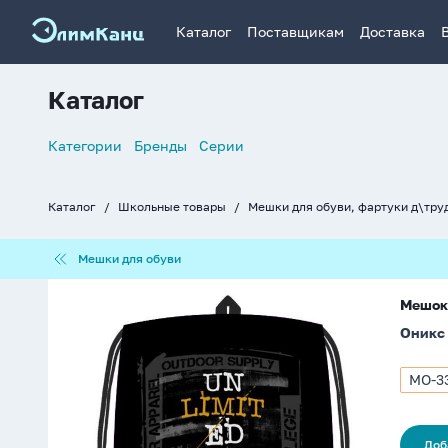
Каталог
Поставщикам
Доставка
Каталог
Список
Категории
Бренды
Серии
навигации
Каталог
Школьные товары
Мешки для обуви, фартуки д\тру
Хлебные
крошки
Мешки
Мешки для обуви
для
обуви
Мешок
Мешок 
для
Оникс
обуви
1
отд,
МО-33
Арти
410*540,
МО-3
карман
20
"Un
8657
Доб