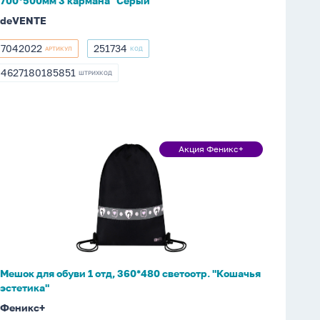
700*500мм 3 кармана "Серый"
"Серый"
deVENTE
7042022
251734
АРТИКУЛ
КОД
7042022
251734
4627180185851
ШТРИХКОД
4627180185851
Мешок
Акция Феникс+
Акция
для
Феникс+
обуви
1
отд,
360*480
светоотр.
"Кошачья
Мешок для обуви 1 отд, 360*480 светоотр. "Кошачья
эстетика"
эстетика"
Феникс+