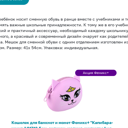
ребёнок носит сменную обувь в ранце вместе с учебниками и те
мять важные школьные принадлежности. К тому же в его учебно
кий и практичный аксессуар, необходимый каждому школьнику. 
ного, а красивый и современный дизайн очарует как родителей
а. Мешок для сменной обуви с одним отделением изготовлен и
м. Размер: 41х 54см. Упаковка: индивидуальная.
Кошелек
Акция Феникс+
Акция
для
Феникс+
банкнот
и
монет
Феникс+
"Капибара-
шмель"
Кошелек для банкнот и монет Феникс+ "Капибара-
9*7*3,5см,