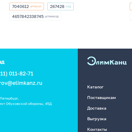
7040612
267428
АРТИКУЛ
КОД
7040612
267428
4657842338745
ШТРИХКОД
4657842338745
ад
911) 011-82-71
rov@elimkanz.ru
Каталог
Поставщикам
Петербург,
ект Обуховской обороны, 45Д
Доставка
Выгрузка
Контакты