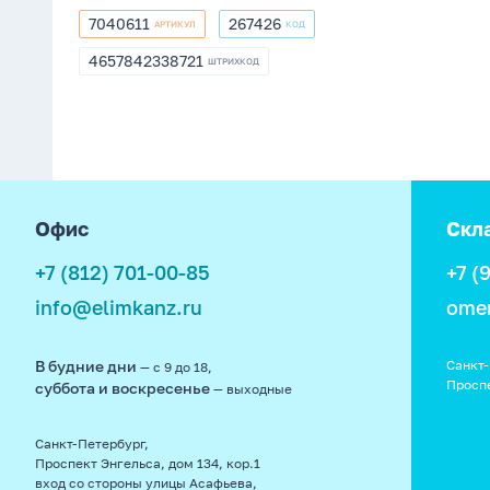
7040611
267426
АРТИКУЛ
КОД
7040611
267426
4657842338721
ШТРИХКОД
4657842338721
footer
Офис
Скл
+7 (812) 701-00-85
+7 (
info@elimkanz.ru
ome
В будние дни
Санкт-
— с 9 до 18,
Просп
суббота и воскресенье
— выходные
Санкт-Петербург,
Проспект Энгельса, дом 134, кор.1
вход со стороны улицы Асафьева,