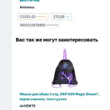
выб.УФ-лак
Апплика
С0231-20
271126
АРТИКУЛ
КОД
С0231-
271126
20
4610121878950
ШТРИХКОД
4610121878950
Вас так же могут заинтересовать
Мешок
для
обуви
1
отд,
380*430
Magic
Dream",
Мешок для обуви 1 отд, 380*430 Magic Dream",
верев.завязки,
верев.завязки, текст.ручки
текст.ручки
deVENTE