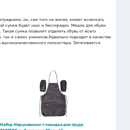
традками, он, сам того не желая, может испачкать
й сумке будет хаос и беспорядок. Мешок для обуви
Такая сумка позволит отделить обувь от всего
, так и самих учеников.Идеально подходит в качестве
з высококачественного полиэстера. Затягивается
Набор
Нарукавники
+
накидка
для
труда
700*500мм
3
Набор Нарукавники + накидка для труда
кармана