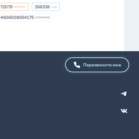
72079
266338
АРТИКУЛ
КОД
72079
266338
4606008654175
ШТРИХКОД
4606008654175
Перезвоните мне