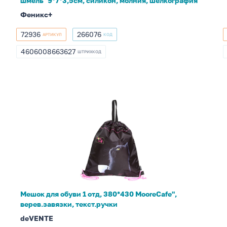
шмель" 9*7*3,5см, силикон, молния, шелкография
силикон,
Феникс+
молния,
шелкография
72936
266076
АРТИКУЛ
КОД
72936
266076
4606008663627
ШТРИХКОД
4606008663627
Мешок
для
обуви
1
отд,
380*430
MooreCafe",
верев.завязки,
Мешок для обуви 1 отд, 380*430 MooreCafe",
текст.ручки
верев.завязки, текст.ручки
deVENTE