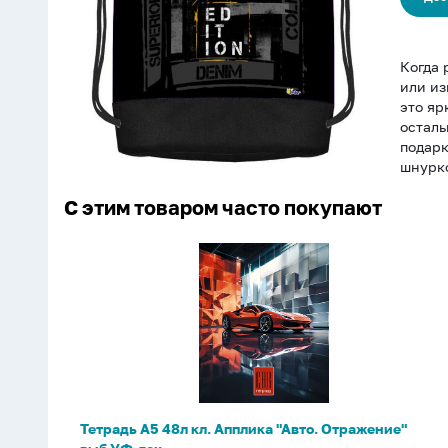
limited"
Когда 
или из
это яр
осталь
подарк
шнурко
С этим товаром часто покупают
Тетрадь
А5
48л
кл.
Апплика
"Авто.
Отражение"
выб.УФ-
Тетрадь А5 48л кл. Апплика "Авто. Отражение"
лак