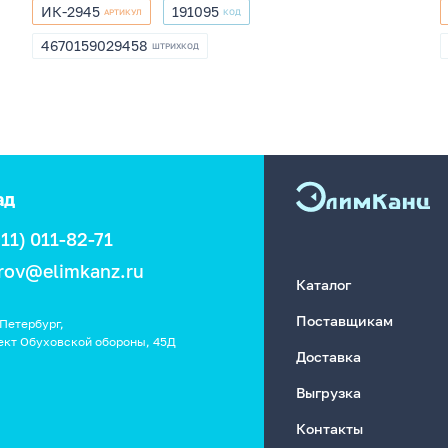
ИК-2945
191095
АРТИКУЛ
КОД
ИК-2945
191095
4670159029458
ШТРИХКОД
4670159029458
ад
911) 011-82-71
rov@elimkanz.ru
Каталог
Поставщикам
Петербург,
ект Обуховской обороны, 45Д
Доставка
Выгрузка
Контакты