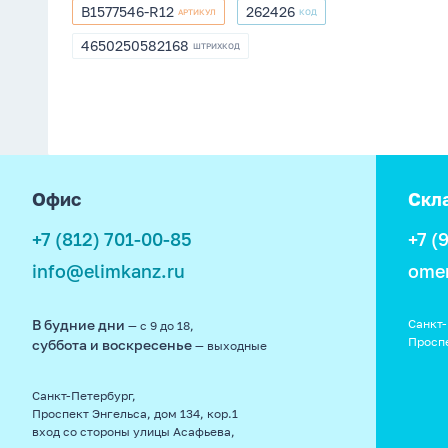
B1577546-R12
262426
АРТИКУЛ
КОД
B1577546-
262426
R12
4650250582168
ШТРИХКОД
4650250582168
footer
Офис
Скл
+7 (812) 701-00-85
+7 (
info@elimkanz.ru
ome
В будние дни
Санкт-
— с 9 до 18,
Просп
суббота и воскресенье
— выходные
Санкт-Петербург,
Проспект Энгельса, дом 134, кор.1
вход со стороны улицы Асафьева,