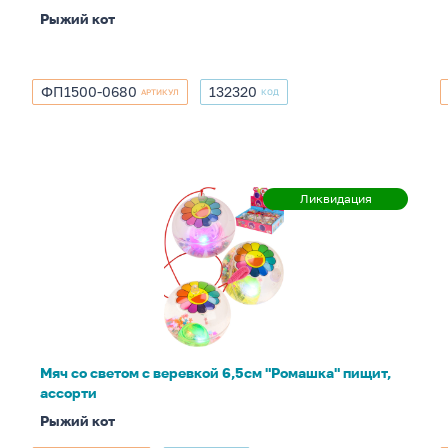
Рыжий кот
ФП1500-0680
132320
АРТИКУЛ
КОД
ФП1500-
132320
0680
Мяч
Ликвидация
Ликвидация
со
светом
с
веревкой
6,5см
"Ромашка"
пищит,
Мяч со светом с веревкой 6,5см "Ромашка" пищит,
ассорти
ассорти
Рыжий кот