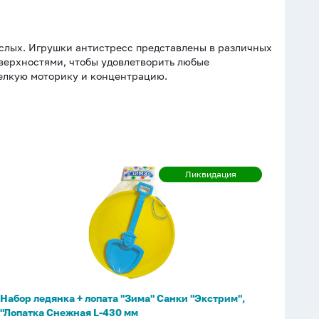
ослых. Игрушки антистресс представлены в различных
оверхностями, чтобы удовлетворить любые
мелкую моторику и концентрацию.
Набор
Ликвидация
Ликвидация
ледянка
+
лопата
"Зима"
Санки
"Экстрим",
"Лопатка
Набор ледянка + лопата "Зима" Санки "Экстрим",
Снежная
"Лопатка Снежная L-430 мм