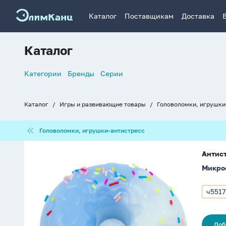
Каталог
Поставщикам
Доставка
Каталог
Список
Категории
Бренды
Серии
навигации
Каталог
Игры и развивающие товары
Головоломки, игрушки
Хлебные
крошки
Головоломки,
Головоломки, игрушки-антистресс
игрушки-
антистресс
Антистресс-
Антист
мялка
Микро
"Пончик"
8,5
см
ч5517
Арти
ч551
Доб