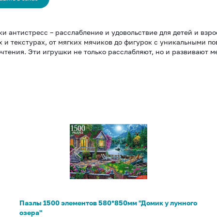
и антистресс – расслабление и удовольствие для детей и взр
 и текстурах, от мягких мячиков до фигурок с уникальными п
чтения. Эти игрушки не только расслабляют, но и развивают 
Пазлы
1500
элементов
580*850мм
"Домик
у
лунного
озера"
Пазлы 1500 элементов 580*850мм "Домик у лунного
озера"