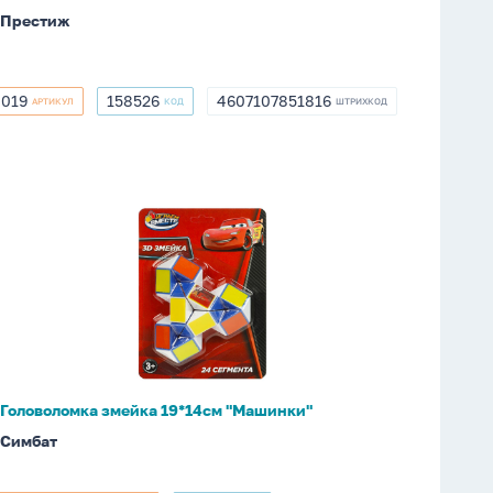
L-
Престиж
430
мм
019
158526
4607107851816
АРТИКУЛ
КОД
ШТРИХКОД
019
158526
4607107851816
Головоломка
змейка
19*14см
"Машинки"
Головоломка змейка 19*14см "Машинки"
Симбат