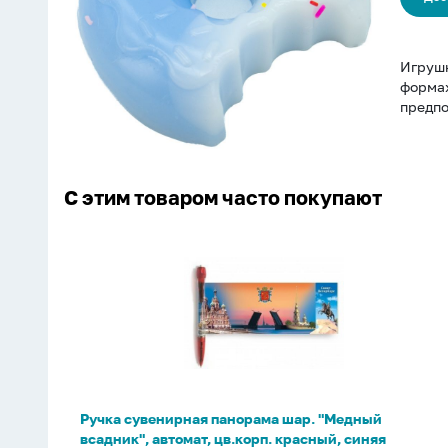
Игрушк
формах
предпо
С этим товаром часто покупают
Ручка
сувенирная
панорама
шар.
"Медный
всадник",
автомат,
цв.корп.
Ручка сувенирная панорама шар. "Медный
красный,
всадник", автомат, цв.корп. красный, синяя