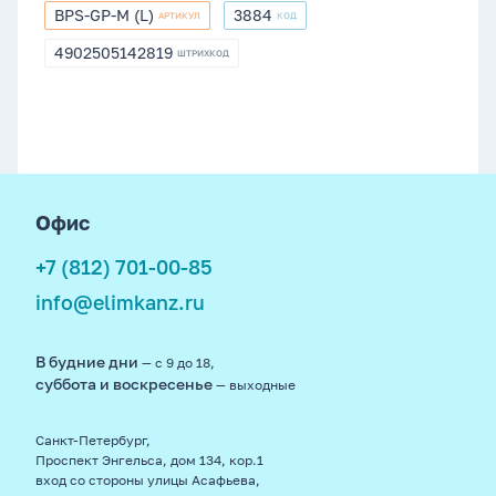
BPS-GP-M (L)
3884
АРТИКУЛ
КОД
BPS-
3884
GP-
4902505142819
ШТРИХКОД
4902505142819
M
(L)
footer
Офис
+7 (812) 701-00-85
info@elimkanz.ru
В будние дни
— с 9 до 18,
суббота и воскресенье
— выходные
Санкт-Петербург,
Проспект Энгельса, дом 134, кор.1
вход со стороны улицы Асафьева,