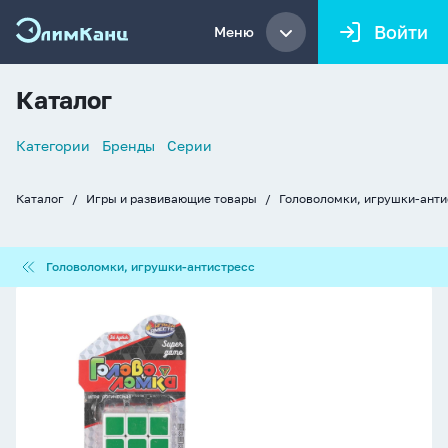
Войти
Меню
Каталог
Список
Категории
Бренды
Серии
навигации
Каталог
Игры и развивающие товары
Головоломки, игрушки-анти
Хлебные
крошки
Головоломки,
Головоломки, игрушки-антистресс
игрушки-
антистресс
Головоломка
"Кубик"
5,5см