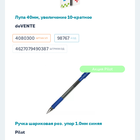
Лупа 40мм, увеличение 10-кратное
deVENTE
4080300
98767
АРТИКУЛ
КОД
4080300
98767
4627079490387
ШТРИХКОД
4627079490387
Ручка
Акция Pilot
Акция
шариковая
Pilot
рез.
упор
1.0мм
синяя
Ручка шариковая рез. упор 1.0мм синяя
Pilot