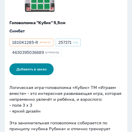
Головоломка "Кубик" 5,5см
Симбат
1810K1285-R
257371
АРТИКУЛ
КОД
Артикул
Артикул
1810K1285-
257371
4630395036689
ШТРИХКОД
ШТРИХКОД
R
4630395036689
Добавить в заказ
Логическая игра-головоломка «Кубик» ТМ «Играем
вместе» - это интересная развивающая игра, которая
непременно увлечёт и ребёнка, и взрослого:
- поле 3 х 3
- яркий дизайн
Эта занимательная головоломка собирается по
принципу «кубика Рубика» и отлично тренирует