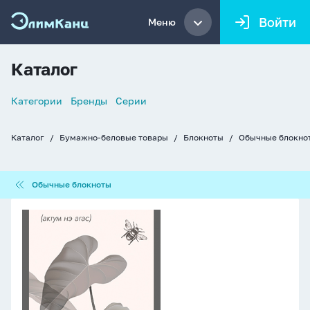
Войти
Меню
Каталог
Список
Категории
Бренды
Серии
навигации
Каталог
Бумажно-беловые товары
Блокноты
Обычные блокно
Хлебные
крошки
Обычные
Обычные блокноты
блокноты
Блокнот
А6
40л
скоба
"Гармония"
клетка,
мат.лам.