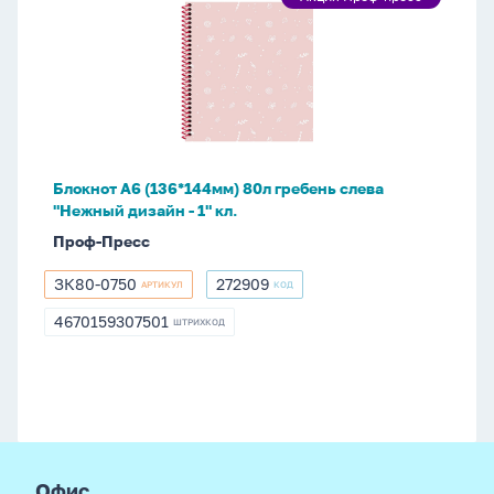
Акция
А6
Проф-
(136*144мм)
пресс
80л
гребень
слева
"Нежный
дизайн
Блокнот А6 (136*144мм) 80л гребень слева
-
"Нежный дизайн - 1" кл.
1"
Проф-Пресс
кл.
ЗК80-0750
272909
АРТИКУЛ
КОД
ЗК80-
272909
0750
4670159307501
ШТРИХКОД
4670159307501
footer
Офис