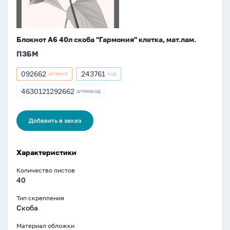
Блокнот А6 40л скоба "Гармония" клетка, мат.лам.
ПЗБМ
092662
243761
АРТИКУЛ
КОД
Артикул
Артикул
092662
243761
4630121292662
ШТРИХКОД
ШТРИХКОД
4630121292662
Добавить в заказ
Характеристики
Количество листов
40
Тип скрепления
Скоба
Материал обложки