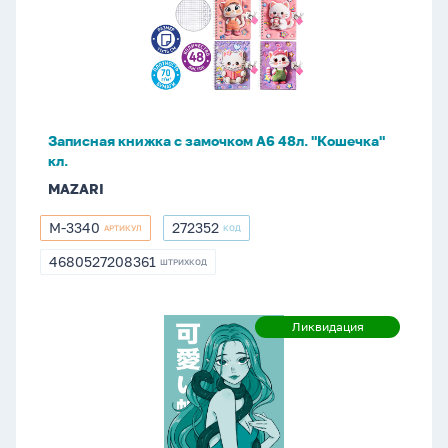
с
замочком
А6
48л.
"Кошечка"
кл.
Записная книжка с замочком А6 48л. "Кошечка"
кл.
MAZARI
M-3340
272352
АРТИКУЛ
КОД
M-
272352
3340
4680527208361
ШТРИХКОД
4680527208361
Точкабук
Ликвидация
Ликвидация
А5
48л.,
7БЦ
"Аниме.
Эльфийка