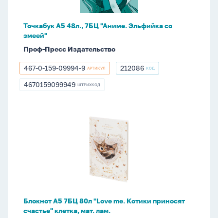
со
змеей"
Точкабук А5 48л., 7БЦ "Аниме. Эльфийка со
змеей"
Проф-Пресс Издательство
467-0-159-09994-9
212086
АРТИКУЛ
КОД
467-
212086
0-
4670159099949
ШТРИХКОД
4670159099949
159-
09994-
9
Блокнот
А5
7БЦ
80л
"Love
me.
Котики
приносят
Блокнот А5 7БЦ 80л "Love me. Котики приносят
счастье"
счастье" клетка, мат. лам.
клетка,