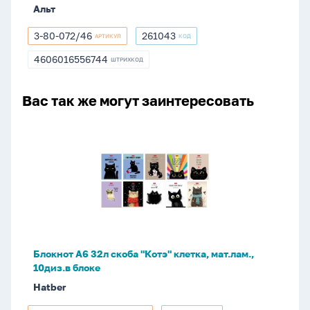
Альт
мат.
лам.
3-80-072/46
261043
АРТИКУЛ
КОД
3-
261043
80-
4606016556744
ШТРИХКОД
4606016556744
072/46
Вас так же могут заинтересовать
Блокнот
А6
32л
скоба
"Котэ"
клетка,
мат.лам.,
10диз.в
Блокнот А6 32л скоба "Котэ" клетка, мат.лам.,
блоке
10диз.в блоке
Hatber