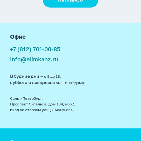
footer
Офис
+7 (812) 701-00-85
info@elimkanz.ru
В будние дни
— с 9 до 18,
суббота и воскресенье
— выходные
Санкт-Петербург,
Проспект Энгельса, дом 134, кор.1
вход со стороны улицы Асафьева,