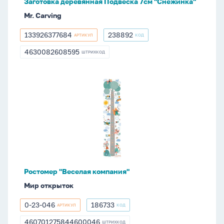
Заготовка деревянная Подвеска 7см "Снежинка"
Mr. Carving
133926377684
238892
АРТИКУЛ
КОД
133926377684
238892
4630082608595
ШТРИХКОД
4630082608595
Ростомер
"Веселая
компания"
Ростомер "Веселая компания"
Мир открыток
0-23-046
186733
АРТИКУЛ
КОД
0-
186733
23-
460701275844600046
ШТРИХКОД