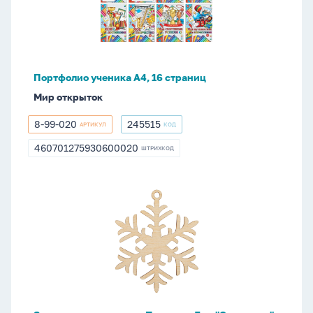
16
страниц
Портфолио ученика А4, 16 страниц
Мир открыток
8-99-020
245515
АРТИКУЛ
КОД
8-
245515
99-
460701275930600020
ШТРИХКОД
460701275930600020
020
Заготовка
деревянная
Подвеска
7см
"Снежинка"