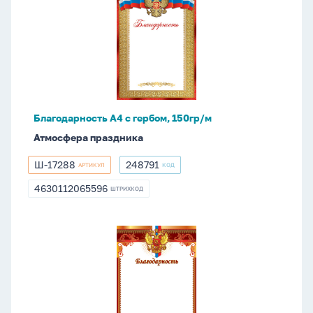
А4
с
гербом,
150гр/
м
Благодарность А4 с гербом, 150гр/м
Атмосфера праздника
Ш-17288
248791
АРТИКУЛ
КОД
Ш-17288
248791
4630112065596
ШТРИХКОД
4630112065596
Благодарность
А4
с
гербом,
150г/