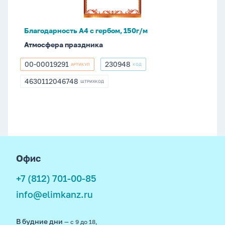
м
Благодарность А4 с гербом, 150г/м
Атмосфера праздника
00-00019291
230948
АРТИКУЛ
КОД
00-
230948
00019291
4630112046748
ШТРИХКОД
4630112046748
footer
Офис
+7 (812) 701-00-85
info@elimkanz.ru
В будние дни
— с 9 до 18,