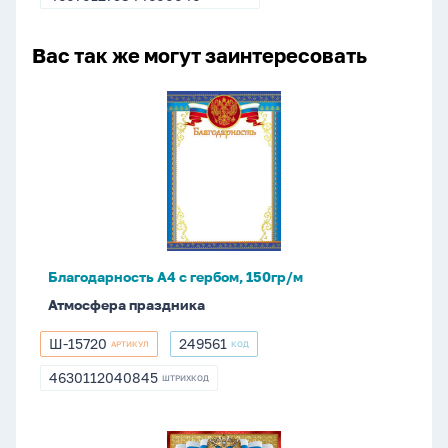
460701275844600046
046
Вас так же могут заинтересовать
Благодарность
А4
с
гербом,
150гр/
м
Благодарность А4 с гербом, 150гр/м
Атмосфера праздника
Ш-15720
249561
АРТИКУЛ
КОД
Ш-15720
249561
4630112040845
ШТРИХКОД
4630112040845
Благодарность