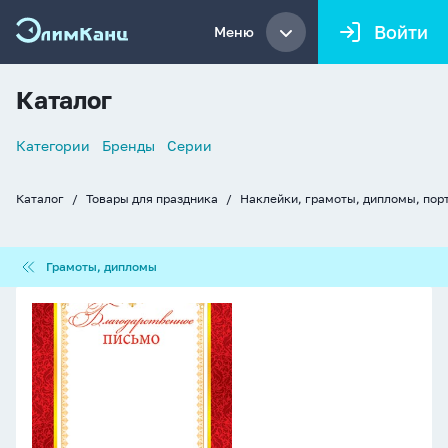
Войти
Меню
Каталог
Список
Категории
Бренды
Серии
навигации
Каталог
Товары для праздника
Наклейки, грамоты, дипломы, пор
Хлебные
крошки
Грамоты,
Грамоты, дипломы
дипломы
Благодарственное
письмо
А4,
157г/
м