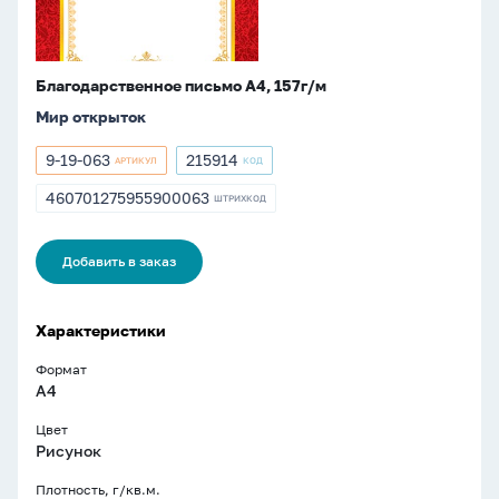
Благодарственное письмо А4, 157г/м
Мир открыток
9-19-063
215914
АРТИКУЛ
КОД
Артикул
Артикул
9-
215914
460701275955900063
ШТРИХКОД
ШТРИХКОД
19-
460701275955900063
063
Добавить в заказ
Характеристики
Формат
A4
Цвет
Рисунок
Плотность, г/кв.м.