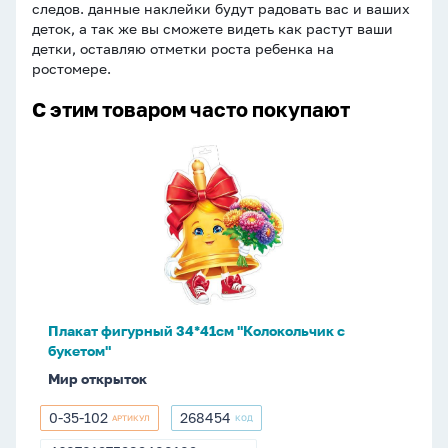
следов. данные наклейки будут радовать вас и ваших
деток, а так же вы сможете видеть как растут ваши
детки, оставляю отметки роста ребенка на
ростомере.
С этим товаром часто покупают
Плакат
фигурный
34*41см
"Колокольчик
с
букетом"
Плакат фигурный 34*41см "Колокольчик с
букетом"
Мир открыток
0-35-102
268454
АРТИКУЛ
КОД
0-
268454
35-