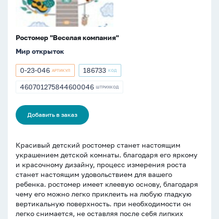
Ростомер "Веселая компания"
Мир открыток
0-23-046
186733
АРТИКУЛ
КОД
Артикул
Артикул
0-
186733
460701275844600046
ШТРИХКОД
ШТРИХКОД
23-
460701275844600046
046
Добавить в заказ
Красивый детский ростомер станет настоящим
украшением детской комнаты. благодаря его яркому
и красочному дизайну, процесс измерения роста
станет настоящим удовольствием для вашего
ребенка. ростомер имеет клеевую основу, благодаря
чему его можно легко приклеить на любую гладкую
вертикальную поверхность. при необходимости он
легко снимается, не оставляя после себя липких