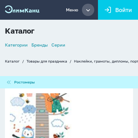
Войти
Меню
Каталог
Список
Категории
Бренды
Серии
навигации
Каталог
Товары для праздника
Наклейки, грамоты, дипломы, пор
Хлебные
крошки
Ростомеры
Ростомеры
Ростомер
"Веселая
компания"