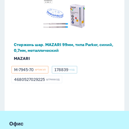
шар.
MAZARI
99мм,
типа
Parker,
синий,
0,7мм,
Стержень шар. MAZARI 99мм, типа Parker, синий,
металлический
0,7мм, металлический
MAZARI
M-7945-70
178839
АРТИКУЛ
КОД
M-
178839
7945-
4680527029225
ШТРИХКОД
4680527029225
70
footer
Офис