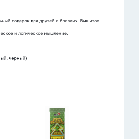
ьный подарок для друзей и близких. Вышитое
еское и логическое мышление.
рый, черный)
Бенгальские
огни
2шт/
уп
240мм