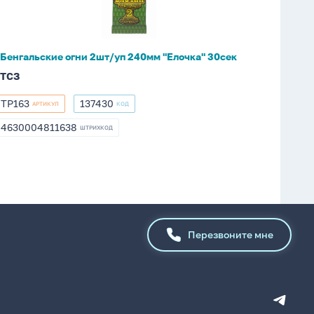
"Елочка"
30сек
Бенгальские огни 2шт/уп 240мм "Елочка" 30сек
ТСЗ
ТР163
137430
АРТИКУЛ
КОД
ТР163
137430
4630004811638
ШТРИХКОД
4630004811638
Перезвоните мне