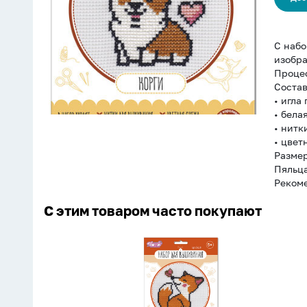
С набо
изобра
Процес
Состав
• игла 
• белая
• нитк
• цвет
Размер
Пяльца
Рекоме
С этим товаром часто покупают
Набор
для
вышивания
крестиком
"Лисёнок"