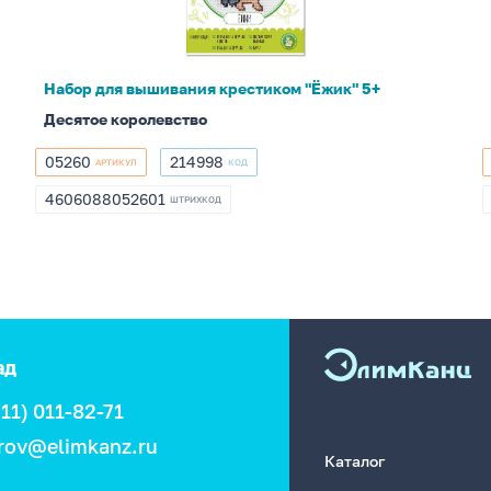
5+
Набор для вышивания крестиком "Ёжик" 5+
Десятое королевство
05260
214998
АРТИКУЛ
КОД
05260
214998
4606088052601
ШТРИХКОД
4606088052601
ад
911) 011-82-71
rov@elimkanz.ru
Каталог