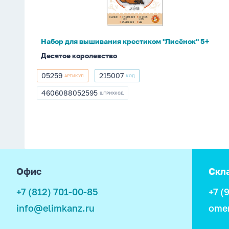
5+
Набор для вышивания крестиком "Лисёнок" 5+
Десятое королевство
05259
215007
АРТИКУЛ
КОД
05259
215007
4606088052595
ШТРИХКОД
4606088052595
footer
Офис
Скл
+7 (812) 701-00-85
+7 (
info@elimkanz.ru
ome