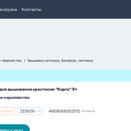
Выгрузка
Контакты
о творчества
Вышивка нитками, бисером, лентами
для вышивания крестиком "Корги" 5+
е королевство
7
215006
4606088052571
АРТИКУЛ
КОД
ШТРИХКОД
кул
Артикул
ШТРИХКОД
7
215006
4606088052571
авить в заказ