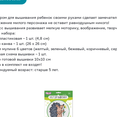
ром для вышивания ребенок своими руками сделает замечател
жение милого персонажа не оставит равнодушным никого!
с вышивания развивает мелкую моторику, воображение, творч
 набора:
пластиковая – 1 шт. (4,8 см)
 канва – 1 шт. (26 х 26 см)
и мулине 6 цветов (желтый, зеленый, бежевый, коричневый, се
ная схема вышивки – 1 шт.
 готовой вышивки 10х10 см
 в комплект не входят!
ндуемый возраст: старше 5 лет.
Набор
для
вышивания
крестиком
"Ёжик"