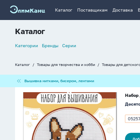
Каталог
Поставщикам
Доставка
Каталог
Список
Категории
Бренды
Серии
навигации
Каталог
Товары для творчества и хобби
Товары для детског
Хлебные
крошки
Вышивка
Вышивка нитками, бисером, лентами
нитками,
бисером,
Набор
лентами
Набор 
для
Десято
вышивания
крестиком
"Корги"
0525
Арти
5+
0525
Доб