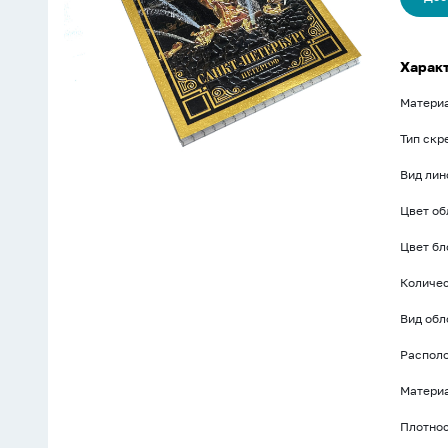
Харак
Матери
Тип скр
Вид лин
Цвет о
Цвет бл
Количес
Вид об
Распол
Материа
Плотнос