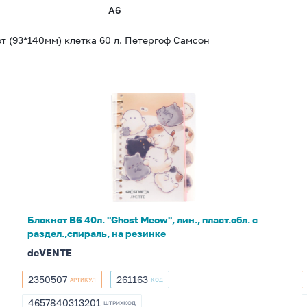
A6
т (93*140мм) клетка 60 л. Петергоф Самсон
Блокнот
B6
40л.
"Ghost
Meow",
лин.,
пласт.обл.
с
Блокнот B6 40л. "Ghost Meow", лин., пласт.обл. с
раздел.,спираль,
раздел.,спираль, на резинке
на
deVENTE
резинке
2350507
261163
АРТИКУЛ
КОД
2350507
261163
4657840313201
ШТРИХКОД