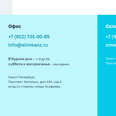
footer
Офис
Скл
+7 (812) 701-00-85
+7 (
info@elimkanz.ru
ome
В будние дни
Санкт-
— с 9 до 18,
Просп
суббота и воскресенье
— выходные
Санкт-Петербург,
Проспект Энгельса, дом 134, кор.1
вход со стороны улицы Асафьева,