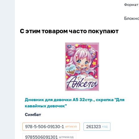
Формат
Блокно
С этим товаром часто покупают
Дневник
для
девочки
А5
32стр.,
скрепка
"Для
кавайных
Дневник для девочки А5 32стр., скрепка "Для
девочек"
кавайных девочек"
Симбат
978-5-506-09130-1
261323
АРТИКУЛ
КОД
978-
261323
5-
9785506091301
ШТРИХКОД