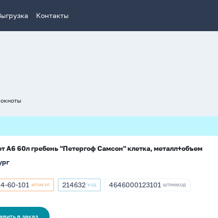
Выгрузка
Контакты
локноты
т А6 60л гребень "Петергоф Самсон" клетка, металл+объем
ург
4-60-101
214632
4646000123101
АРТИКУЛ
КОД
ШТРИХКОД
кул
Артикул
ШТРИХКОД
14-
214632
4646000123101
авить в заказ