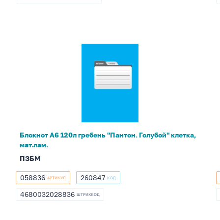
4657840313201
Блокнот
А6
120л
гребень
"Пантон.
Голубой"
клетка,
мат.лам.
Блокнот А6 120л гребень "Пантон. Голубой" клетка,
мат.лам.
ПЗБМ
058836
260847
АРТИКУЛ
КОД
058836
260847
4680032028836
ШТРИХКОД
4680032028836