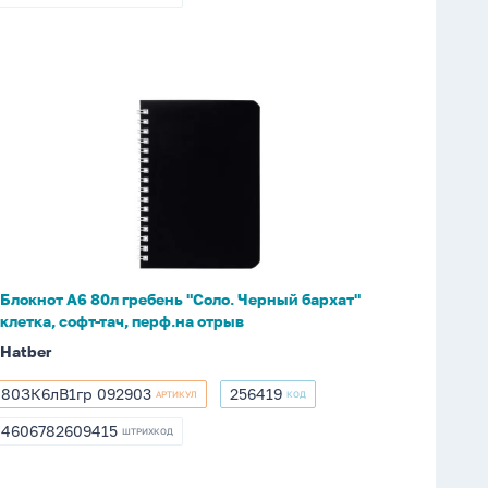
4657840313188
Блокнот
А6
80л
гребень
"Соло.
Черный
бархат"
клетка,
Блокнот А6 80л гребень "Соло. Черный бархат"
софт-
клетка, софт-тач, перф.на отрыв
тач,
Hatber
перф.на
отрыв
80ЗК6лВ1гр 092903
256419
АРТИКУЛ
КОД
80ЗК6лВ1гр
256419
092903
4606782609415
ШТРИХКОД
4606782609415