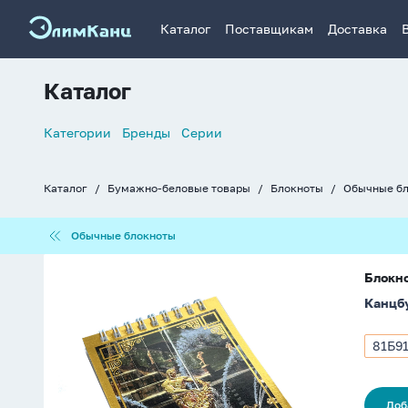
Каталог
Поставщикам
Доставка
Каталог
Список
Категории
Бренды
Серии
навигации
Каталог
Бумажно-беловые товары
Блокноты
Обычные б
Хлебные
крошки
Обычные
Обычные блокноты
блокноты
Блокнот
Блокно
А6
Канцб
60л
гребень
"Петергоф
81Б91
Арти
Самсон"
81Б9
клетка,
60-
металл+объем
101
Доб