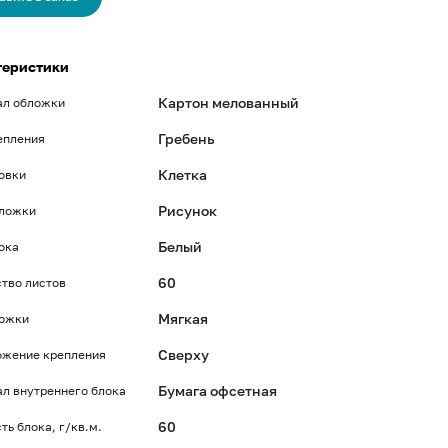
теристики
Картон мелованный
ал обложки
Гребень
епления
Клетка
овки
Рисунок
бложки
Белый
ока
60
тво листов
Мягкая
ложки
Сверху
ожение крепления
Бумага офсетная
л внутреннего блока
60
ть блока, г/кв.м.