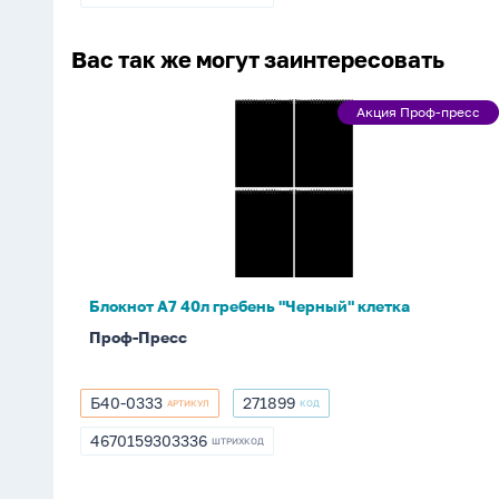
9785506091301
506-
09130-
1
Вас так же могут заинтересовать
Блокнот
Акция Проф-пресс
Акция
А7
Проф-
40л
пресс
гребень
"Черный"
клетка
Блокнот А7 40л гребень "Черный" клетка
Проф-Пресс
Б40-0333
271899
АРТИКУЛ
КОД
Б40-
271899
0333
4670159303336
ШТРИХКОД
4670159303336