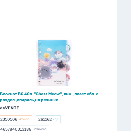
Блокнот
B6
40л.
"Ghost
Meow",
лин.,
пласт.обл.
с
Блокнот B6 40л. "Ghost Meow", лин., пласт.обл. с
раздел.,спираль,на
раздел.,спираль,на резинке
резинке
deVENTE
2350506
261162
АРТИКУЛ
КОД
2350506
261162
4657840313188
ШТРИХКОД