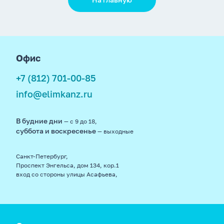
footer
Офис
+7 (812) 701-00-85
info@elimkanz.ru
В будние дни
— с 9 до 18,
суббота и воскресенье
— выходные
Санкт-Петербург,
Проспект Энгельса, дом 134, кор.1
вход со стороны улицы Асафьева,