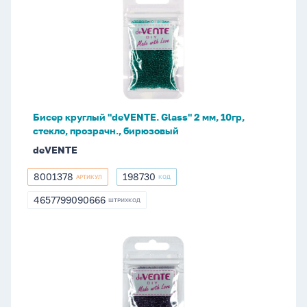
круглый
"deVENTE.
Glass"
2
мм,
10гр,
стекло,
Бисер круглый "deVENTE. Glass" 2 мм, 10гр,
прозрачн.,
стекло, прозрачн., бирюзовый
бирюзовый
deVENTE
8001378
198730
АРТИКУЛ
КОД
8001378
198730
4657799090666
ШТРИХКОД
4657799090666
Бисер
круглый
"deVENTE.
Glass"
2