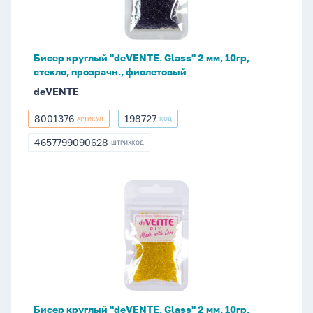
мм,
10гр,
стекло,
Бисер круглый "deVENTE. Glass" 2 мм, 10гр,
прозрачн.,
стекло, прозрачн., фиолетовый
фиолетовый
deVENTE
8001376
198727
АРТИКУЛ
КОД
8001376
198727
4657799090628
ШТРИХКОД
4657799090628
Бисер
круглый
"deVENTE.
Glass"
2
мм,
10гр,
стекло,
Бисер круглый "deVENTE. Glass" 2 мм, 10гр,