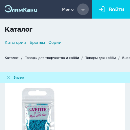
Войти
Меню
Каталог
Список
Категории
Бренды
Серии
навигации
Каталог
Товары для творчества и хобби
Товары для хобби
Бисе
Хлебные
крошки
Бисер
Бисер
Бисер
круглый
"deVENTE.
Opaque"
2
мм,
10гр,
стекло,