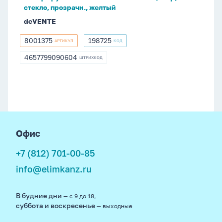
прозрачн.,
стекло, прозрачн., желтый
желтый
deVENTE
8001375
198725
АРТИКУЛ
КОД
8001375
198725
4657799090604
ШТРИХКОД
4657799090604
footer
Офис
+7 (812) 701-00-85
info@elimkanz.ru
В будние дни
— с 9 до 18,
суббота и воскресенье
— выходные