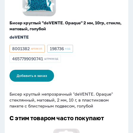
матовый,
голубой
Бисер круглый "deVENTE. Opaque" 2 мм, 10гр, стекло,
матовый, голубой
deVENTE
8001382
198736
АРТИКУЛ
КОД
Артикул
Артикул
8001382
198736
4657799090741
ШТРИХКОД
ШТРИХКОД
4657799090741
Добавить в заказ
Бисер круглый непрозрачный "deVENTE. Opaque"
стеклянный, матовый, 2 мм, 10 г, в пластиковом
пакете с блистерным подвесом, голубой
С этим товаром часто покупают
Бисер