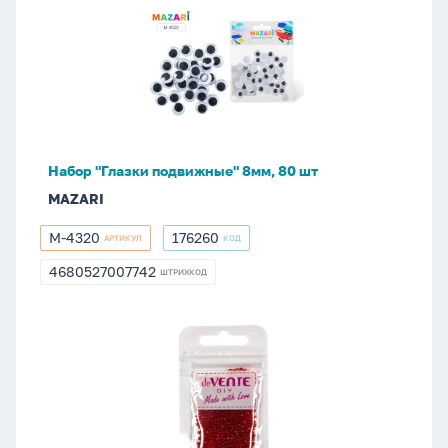
"Глазки
подвижные"
8мм,
80
шт
Набор "Глазки подвижные" 8мм, 80 шт
MAZARI
M-4320
176260
АРТИКУЛ
КОД
M-
176260
4320
4680527007742
ШТРИХКОД
4680527007742
Бисер
круглый
"deVENTE.
Glass"
2