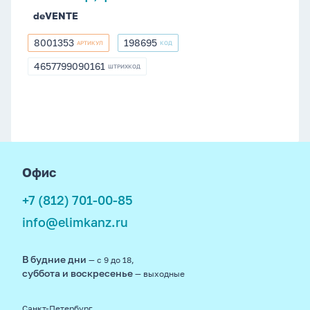
deVENTE
8001353
198695
АРТИКУЛ
КОД
8001353
198695
4657799090161
ШТРИХКОД
4657799090161
footer
Офис
+7 (812) 701-00-85
info@elimkanz.ru
В будние дни
— с 9 до 18,
суббота и воскресенье
— выходные
Санкт-Петербург,