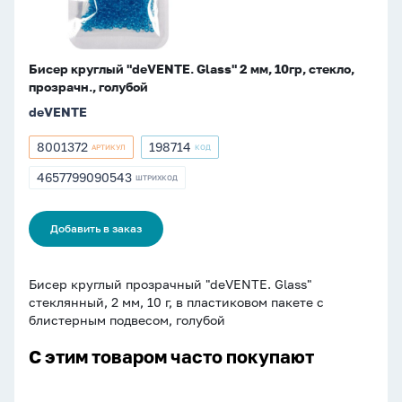
прозрачн.,
голубой
Бисер круглый "deVENTE. Glass" 2 мм, 10гр, стекло,
прозрачн., голубой
deVENTE
8001372
198714
АРТИКУЛ
КОД
Артикул
Артикул
8001372
198714
4657799090543
ШТРИХКОД
ШТРИХКОД
4657799090543
Добавить в заказ
Бисер круглый прозрачный "deVENTE. Glass"
стеклянный, 2 мм, 10 г, в пластиковом пакете с
блистерным подвесом, голубой
С этим товаром часто покупают
Набор