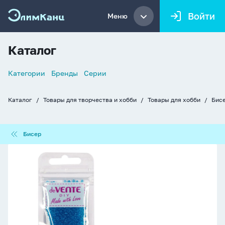
Войти
Меню
Каталог
Список
Категории
Бренды
Серии
навигации
Каталог
Товары для творчества и хобби
Товары для хобби
Бисе
Хлебные
крошки
Бисер
Бисер
Бисер
круглый
"deVENTE.
Glass"
2
мм,
10гр,
стекло,