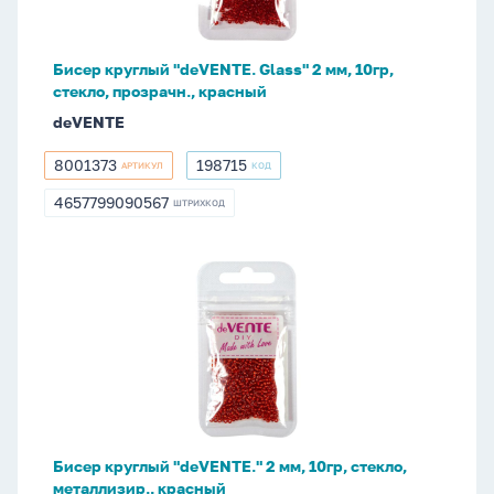
мм,
10гр,
стекло,
Бисер круглый "deVENTE. Glass" 2 мм, 10гр,
прозрачн.,
стекло, прозрачн., красный
красный
deVENTE
8001373
198715
АРТИКУЛ
КОД
8001373
198715
4657799090567
ШТРИХКОД
4657799090567
Бисер
круглый
"deVENTE."
2
мм,
10гр,
стекло,
металлизир.,
Бисер круглый "deVENTE." 2 мм, 10гр, стекло,
красный
металлизир., красный