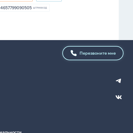
8001370
198712
4657799090505
ШТРИХКОД
4657799090505
Перезвоните мне
иальности