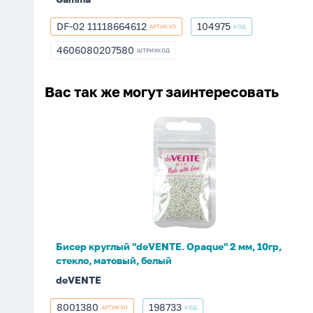
DF-02 11118664612
104975
АРТИКУЛ
КОД
DF-
104975
02
4606080207580
ШТРИХКОД
4606080207580
11118664612
Вас так же могут заинтересовать
Бисер
круглый
"deVENTE.
Opaque"
2
мм,
10гр,
стекло,
Бисер круглый "deVENTE. Opaque" 2 мм, 10гр,
матовый,
стекло, матовый, белый
белый
deVENTE
8001380
198733
АРТИКУЛ
КОД