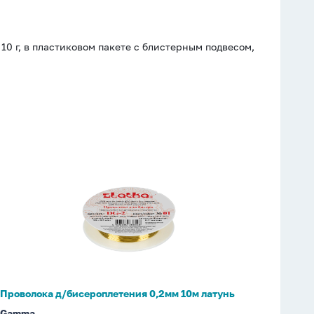
10 г, в пластиковом пакете с блистерным подвесом,
Проволока
д/
бисероплетения
0,2мм
10м
латунь
Проволока д/бисероплетения 0,2мм 10м латунь
Gamma