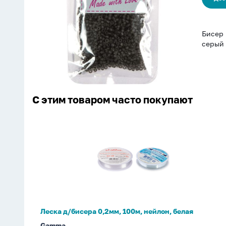
полупрозр.,
серый
Бисер 
серый
С этим товаром часто покупают
Леска
д/
бисера
0,2мм,
100м,
нейлон,
белая
Леска д/бисера 0,2мм, 100м, нейлон, белая
Gamma