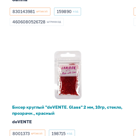
830143981
159890
АРТИКУЛ
КОД
830143981
159890
4606080526728
ШТРИХКОД
4606080526728
Бисер
круглый
"deVENTE.
Glass"
2
мм,
10гр,
стекло,
Бисер круглый "deVENTE. Glass" 2 мм, 10гр, стекло,
прозрачн.,
прозрачн., красный
красный
deVENTE
8001373
198715
АРТИКУЛ
КОД