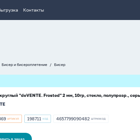
Выгрузка
Контакты
Бисер и бисероплетение
Бисер
круглый "deVENTE. Frosted" 2 мм, 10гр, стекло, полупрозр., сер
TE
369
198711
4657799090482
АРТИКУЛ
КОД
ШТРИХКОД
кул
Артикул
ШТРИХКОД
369
198711
4657799090482
авить в заказ