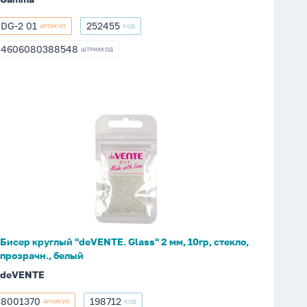
DG-2 01
252455
АРТИКУЛ
КОД
DG-
252455
2
4606080388548
ШТРИХКОД
4606080388548
01
Бисер
круглый
"deVENTE.
Glass"
2
мм,
10гр,
стекло,
Бисер круглый "deVENTE. Glass" 2 мм, 10гр, стекло,
прозрачн.,
прозрачн., белый
белый
deVENTE
8001370
198712
АРТИКУЛ
КОД