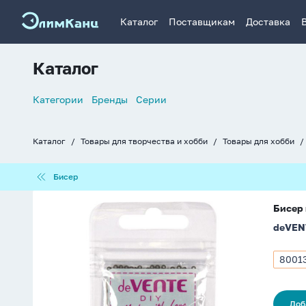
Каталог
Поставщикам
Доставка
Каталог
Список
Категории
Бренды
Серии
навигации
Каталог
Товары для творчества и хобби
Товары для хобби
Хлебные
крошки
Бисер
Бисер
Бисер
Бисер 
круглый
deVEN
"deVENTE.
Frosted"
2
8001
Арти
мм,
8001
10гр,
стекло,
Доб