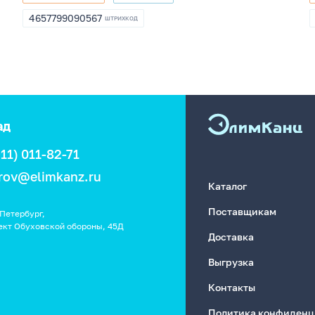
8001373
198715
4657799090567
ШТРИХКОД
4657799090567
ад
911) 011-82-71
rov@elimkanz.ru
Каталог
Поставщикам
Петербург,
ект Обуховской обороны, 45Д
Доставка
Выгрузка
Контакты
Политика конфиденц