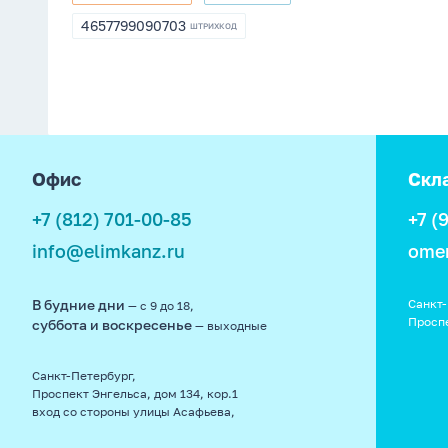
8001380
198733
4657799090703
ШТРИХКОД
4657799090703
footer
Офис
Скл
+7 (812) 701-00-85
+7 (
info@elimkanz.ru
ome
В будние дни
Санкт-
— с 9 до 18,
Просп
суббота и воскресенье
— выходные
Санкт-Петербург,
Проспект Энгельса, дом 134, кор.1
вход со стороны улицы Асафьева,