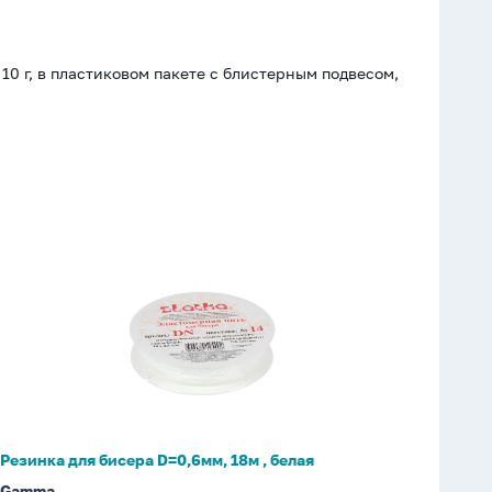
10 г, в пластиковом пакете с блистерным подвесом,
Резинка
для
бисера
D=0,6мм,
18м
,
белая
Резинка для бисера D=0,6мм, 18м , белая
Gamma