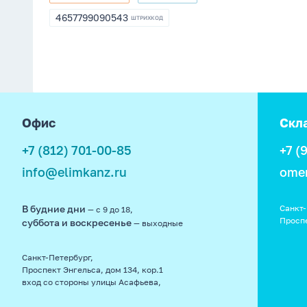
8001372
198714
4657799090543
ШТРИХКОД
4657799090543
footer
Офис
Скл
+7 (812) 701-00-85
+7 (
info@elimkanz.ru
ome
В будние дни
Санкт-
— с 9 до 18,
Просп
суббота и воскресенье
— выходные
Санкт-Петербург,
Проспект Энгельса, дом 134, кор.1
вход со стороны улицы Асафьева,