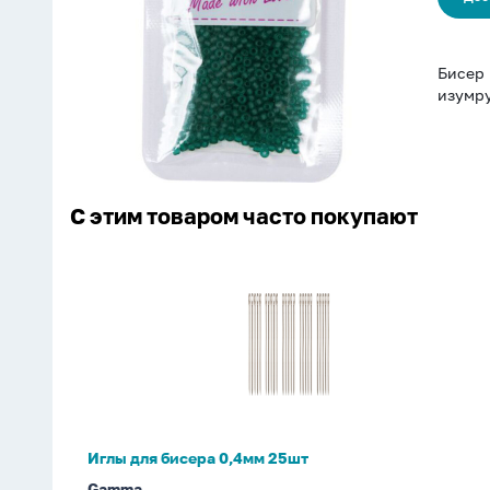
полупрозр.,
изумрудный
Бисер 
изумр
С этим товаром часто покупают
Иглы
для
бисера
0,4мм
25шт
Иглы для бисера 0,4мм 25шт
Gamma