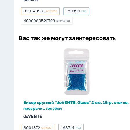
830143981
159890
АРТИКУЛ
КОД
830143981
159890
4606080526728
ШТРИХКОД
4606080526728
Вас так же могут заинтересовать
Бисер
круглый
"deVENTE.
Glass"
2
мм,
10гр,
стекло,
Бисер круглый "deVENTE. Glass" 2 мм, 10гр, стекло,
прозрачн.,
прозрачн., голубой
голубой
deVENTE
8001372
198714
АРТИКУЛ
КОД