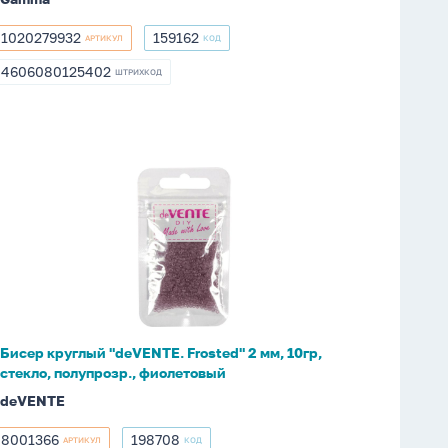
1020279932
159162
АРТИКУЛ
КОД
1020279932
159162
4606080125402
ШТРИХКОД
4606080125402
Бисер
круглый
"deVENTE.
Frosted"
2
мм,
10гр,
стекло,
Бисер круглый "deVENTE. Frosted" 2 мм, 10гр,
полупрозр.,
стекло, полупрозр., фиолетовый
фиолетовый
deVENTE
8001366
198708
АРТИКУЛ
КОД