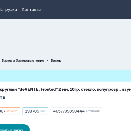
Выгрузка
Контакты
Бисер и бисероплетение
Бисер
круглый "deVENTE. Frosted" 2 мм, 10гр, стекло, полупрозр., из
TE
367
198709
4657799090444
АРТИКУЛ
КОД
ШТРИХКОД
кул
Артикул
ШТРИХКОД
367
198709
4657799090444
авить в заказ