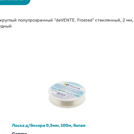
круглый полупрозрачный "deVENTE. Frosted" стеклянный, 2 мм, 
удный
Леска
д/
бисера
0,3мм,
100м,
белая
Леска д/бисера 0,3мм, 100м, белая
Gamma