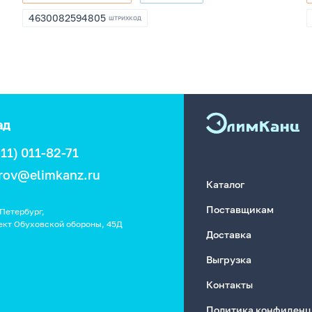
131427070584
230200
4630082594805
ШТРИХКОД
4630082594805
ад
911) 011-82-71
rov@elimkanz.ru
Каталог
Поставщикам
Петербург,
ект Обуховской обороны, 45Д
Доставка
Выгрузка
Контакты
Политика конфиденц