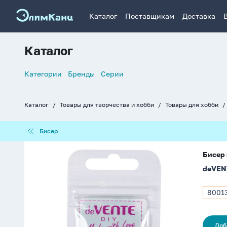
Каталог
Поставщикам
Доставка
Каталог
Список
Категории
Бренды
Серии
навигации
Каталог
Товары для творчества и хобби
Товары для хобби
Хлебные
крошки
Бисер
Бисер
Бисер
Бисер 
круглый
deVEN
"deVENTE.
Frosted"
2
8001
Арти
мм,
8001
10гр,
стекло,
Доб