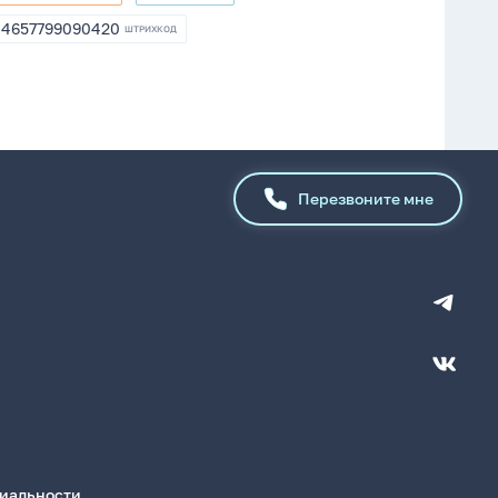
8001366
198708
4657799090420
ШТРИХКОД
4657799090420
Перезвоните мне
иальности