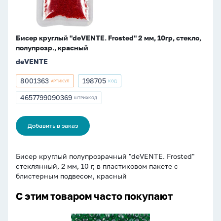
полупрозр.,
красный
Бисер круглый "deVENTE. Frosted" 2 мм, 10гр, стекло,
полупрозр., красный
deVENTE
8001363
198705
АРТИКУЛ
КОД
Артикул
Артикул
8001363
198705
4657799090369
ШТРИХКОД
ШТРИХКОД
4657799090369
Добавить в заказ
Бисер круглый полупрозрачный "deVENTE. Frosted"
стеклянный, 2 мм, 10 г, в пластиковом пакете с
блистерным подвесом, красный
С этим товаром часто покупают
Бисер