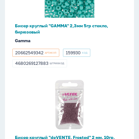
стекло,
бирюзовый
Бисер круглый "GAMMA" 2,3мм 5гр стекло,
бирюзовый
Gamma
20662549342
159930
АРТИКУЛ
КОД
20662549342
159930
4680269127883
ШТРИХКОД
4680269127883
Бисер
круглый
"deVENTE.
Frosted"
2
мм,
10гр,
стекло,
Бисер круглый "deVENTE. Frosted" 2 мм, 10гр,