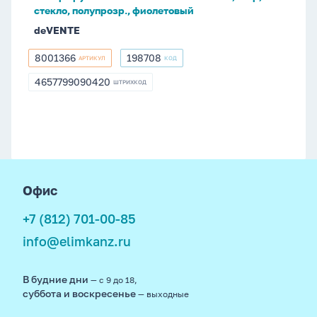
полупрозр.,
стекло, полупрозр., фиолетовый
фиолетовый
deVENTE
8001366
198708
АРТИКУЛ
КОД
8001366
198708
4657799090420
ШТРИХКОД
4657799090420
footer
Офис
+7 (812) 701-00-85
info@elimkanz.ru
В будние дни
— с 9 до 18,
суббота и воскресенье
— выходные