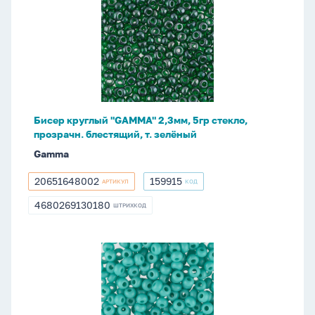
круглый
"GAMMA"
2,3мм,
5гр
стекло,
прозрачн.
блестящий,
Бисер круглый "GAMMA" 2,3мм, 5гр стекло,
т.
прозрачн. блестящий, т. зелёный
зелёный
Gamma
20651648002
159915
АРТИКУЛ
КОД
20651648002
159915
4680269130180
ШТРИХКОД
4680269130180
Бисер
круглый
"GAMMA"
2,3мм
5гр