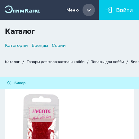
Войти
Меню
Каталог
Список
Категории
Бренды
Серии
навигации
Каталог
Товары для творчества и хобби
Товары для хобби
Бисе
Хлебные
крошки
Бисер
Бисер
Бисер
круглый
"deVENTE.
Frosted"
2
мм,
10гр,
стекло,