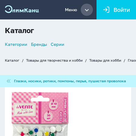
Войти
Меню
Каталог
Список
Категории
Бренды
Серии
навигации
Каталог
Товары для творчества и хобби
Товары для хобби
Глаз
Хлебные
крошки
Глазки,
Глазки, носики, ротики, помпоны, перья, пушистая проволока
носики,
ротики,
Набор
помпоны,
"Глазки"
перья,
10мм,
пушистая
30
проволока
шт,
самоклеящиеся,
ассорти