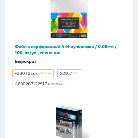
перфорацией
А4+
суперлюкс
/
0,08мм
/
Файл с перфорацией А4+ суперлюкс / 0,08мм /
100
100 шт/уп., тиснение
шт/
Бюрократ
уп.,
тиснение
-080TSLux
22167
АРТИКУЛ
КОД
-080TSLux
22167
4690207122917
ШТРИХКОД
4690207122917
Комплект
предметных
тетрадей
"Timeline"
12