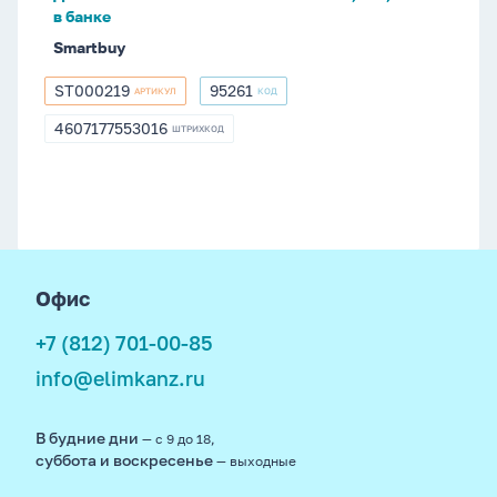
в
в банке
банке
Smartbuy
ST000219
95261
АРТИКУЛ
КОД
ST000219
95261
4607177553016
ШТРИХКОД
4607177553016
footer
Офис
+7 (812) 701-00-85
info@elimkanz.ru
В будние дни
— с 9 до 18,
суббота и воскресенье
— выходные