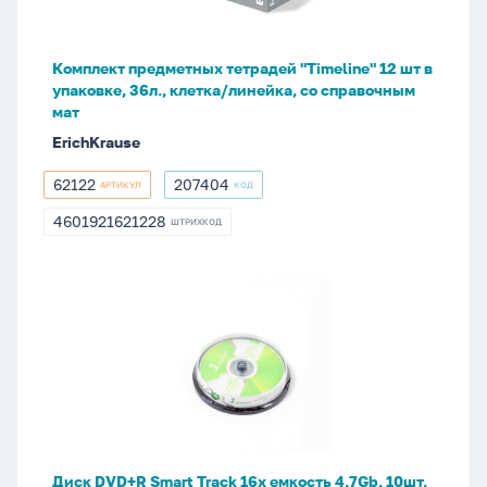
шт
в
упаковке,
Комплект предметных тетрадей "Timeline" 12 шт в
36л.,
упаковке, 36л., клетка/линейка, со справочным
клетка/
мат
линейка,
ErichKrause
со
справочным
62122
207404
АРТИКУЛ
КОД
62122
207404
мат
4601921621228
ШТРИХКОД
4601921621228
Диск
DVD+R
Smart
Track
16х
емкость
4,7Gb,
10шт.
Диск DVD+R Smart Track 16х емкость 4,7Gb, 10шт.