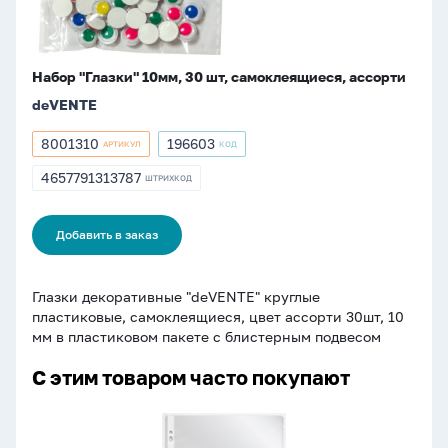
Набор "Глазки" 10мм, 30 шт, самоклеящиеся, ассорти
deVENTE
8001310
196603
АРТИКУЛ
КОД
Артикул
Артикул
8001310
196603
4657791313787
ШТРИХКОД
ШТРИХКОД
4657791313787
Добавить в заказ
Глазки декоративные "deVENTE" круглые
пластиковые, самоклеящиеся, цвет ассорти 30шт, 10
мм в пластиковом пакете с блистерным подвесом
С этим товаром часто покупают
Файл
с