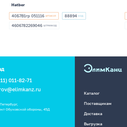
Hatber
40Б7В1гр 051116
88894
АРТИКУЛ
КОД
40Б7В1гр
88894
051116
4606782269046
ШТРИХКОД
4606782269046
ад
911) 011-82-71
rov@elimkanz.ru
Каталог
Поставщикам
Петербург,
ект Обуховской обороны, 45Д
Доставка
Выгрузка