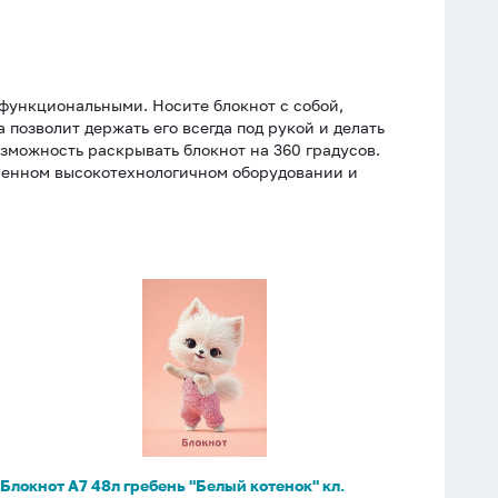
функциональными. Носите блокнот с собой,
позволит держать его всегда под рукой и делать
озможность раскрывать блокнот на 360 градусов.
менном высокотехнологичном оборудовании и
Блокнот
А7
48л
гребень
"Белый
котенок"
кл.
Блокнот А7 48л гребень "Белый котенок" кл.