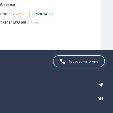
Апплика
С0059-25
268014
АРТИКУЛ
КОД
С0059-
268014
25
4610121878165
ШТРИХКОД
4610121878165
Перезвоните мне