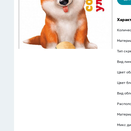
Харак
Количес
Матери
Тип скр
Вид лин
Цвет о
Цвет бл
Вид об
Распол
Материа
Микс ди