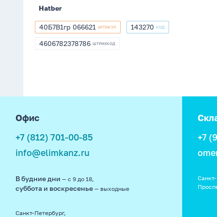
Hatber
40Б7В1гр 066621
143270
АРТИКУЛ
КОД
40Б7В1гр
143270
066621
4606782378786
ШТРИХКОД
4606782378786
footer
Офис
Скл
+7 (812) 701-00-85
+7 (
info@elimkanz.ru
ome
В будние дни
Санкт-
— с 9 до 18,
Просп
суббота и воскресенье
— выходные
Санкт-Петербург,