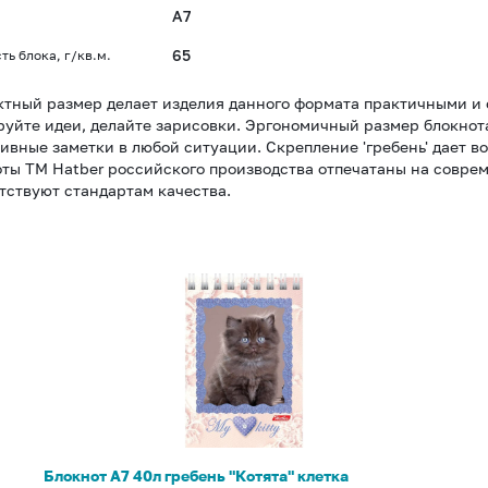
A7
65
ть блока, г/кв.м.
тный размер делает изделия данного формата практичными и 
уйте идеи, делайте зарисовки. Эргономичный размер блокнота 
ивные заметки в любой ситуации. Скрепление 'гребень' дает в
ты ТМ Hatber российского производства отпечатаны на совре
тствуют стандартам качества.
Блокнот
А7
40л
гребень
"Котята"
клетка
Блокнот А7 40л гребень "Котята" клетка