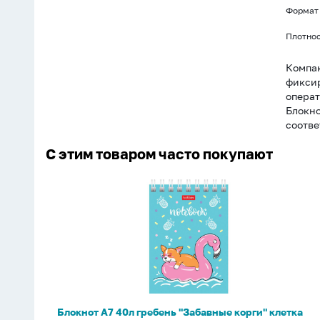
Формат
Плотнос
Компак
фиксир
операт
Блокно
соотве
С этим товаром часто покупают
Блокнот
А7
40л
гребень
"Забавные
корги"
клетка
Блокнот А7 40л гребень "Забавные корги" клетка