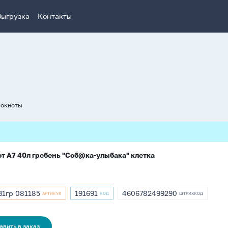
Выгрузка
Контакты
локноты
т А7 40л гребень "Соб@ка-улыбака" клетка
В1гр 081185
191691
4606782499290
АРТИКУЛ
КОД
ШТРИХКОД
кул
Артикул
ШТРИХКОД
В1гр
191691
4606782499290
85
авить в заказ