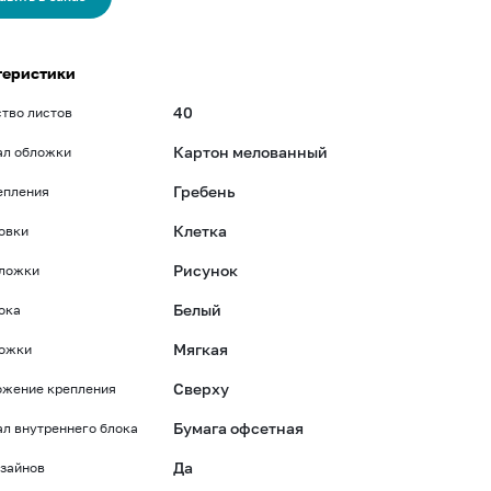
теристики
40
тво листов
Картон мелованный
ал обложки
Гребень
епления
Клетка
овки
Рисунок
бложки
Белый
ока
Мягкая
ложки
Сверху
ожение крепления
Бумага офсетная
л внутреннего блока
Да
зайнов