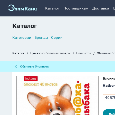
Каталог
Поставщикам
Доставка
Каталог
Список
Категории
Бренды
Серии
навигации
Каталог
Бумажно-беловые товары
Блокноты
Обычные б
Хлебные
крошки
Обычные
Обычные блокноты
блокноты
Блокнот
Блокно
А7
Hatber
40л
гребень
"Соб@ка-
40Б7
Арти
улыбака"
40Б7
клетка
0811
Доб