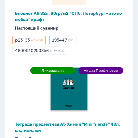
Петербург
-
Блокнот А6 32л. 80гр/м2 "СПб. Петербург - это по
это
любви" крафт
по
Настоящий сувенир
любви"
крафт
р25_35
195447
АРТИКУЛ
КОД
р25_35
195447
4600010250356
ШТРИХКОД
4600010250356
Тетрадь
Ликвидация
Акция Проф-пресс
Ликвидация
Акция
предметная
Проф-
А5
пресс
Химия
"Mini
friends"
48л,
кл.,тисн.лен
Тетрадь предметная А5 Химия "Mini friends" 48л,
кл.,тисн.лен