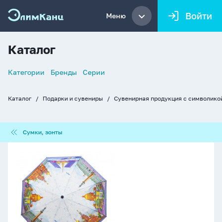
Войти
Меню
Каталог
Список
Категории
Бренды
Серии
навигации
Каталог
Подарки и сувениры
Сувенирная продукция с символико
Хлебные
крошки
Сумки,
Сумки, зонты
зонты
Зонт
полуавтомат
"СПб"
акварель