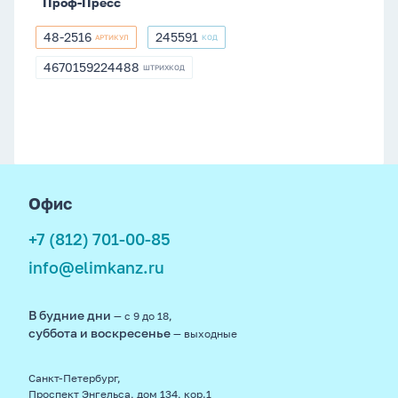
Проф-Пресс
48-2516
245591
АРТИКУЛ
КОД
48-
245591
2516
4670159224488
ШТРИХКОД
4670159224488
footer
Офис
+7 (812) 701-00-85
info@elimkanz.ru
В будние дни
— с 9 до 18,
суббота и воскресенье
— выходные
Санкт-Петербург,
Проспект Энгельса, дом 134, кор.1