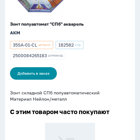
Зонт полуавтомат "СПб" акварель
АКМ
35SA-01-CL
182582
АРТИКУЛ
КОД
Артикул
Артикул
35SA-
182582
2500084265183
ШТРИХКОД
ШТРИХКОД
01-
2500084265183
CL
Добавить в заказ
Зонт складной СПб полуавтоматический
Материал Нейлон/металл
С этим товаром часто покупают
Фломастеры
12цв