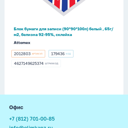
(90*90*100л)
белый
,
65г/
Блок бумаги для записи (90*90*100л) белый , 65г/
м2,
м2, белизна 92-95%, склейка
белизна
Attomex
92-
95%,
2012803
179436
АРТИКУЛ
КОД
2012803
179436
склейка
4627149625374
ШТРИХКОД
4627149625374
footer
Офис
+7 (812) 701-00-85
info@elimkanz.ru