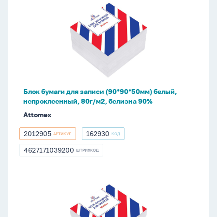
Блок
бумаги
для
записи
(90*90*50мм)
белый,
непроклеенный,
80г/
Блок бумаги для записи (90*90*50мм) белый,
м2,
непроклеенный, 80г/м2, белизна 90%
белизна
Attomex
90%
2012905
162930
АРТИКУЛ
КОД
2012905
162930
4627171039200
ШТРИХКОД
4627171039200
Блок
бумаги
для
записи