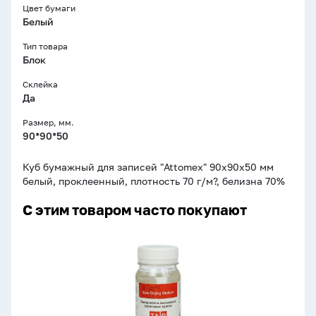
Цвет бумаги
Белый
Тип товара
Блок
Склейка
Да
Размер, мм.
90*90*50
Куб бумажный для записей "Attomex" 90x90x50 мм
белый, проклеенный, плотность 70 г/м?, белизна 70%
С этим товаром часто покупают
Замедлитель
высыхания
акриловых
красок
100