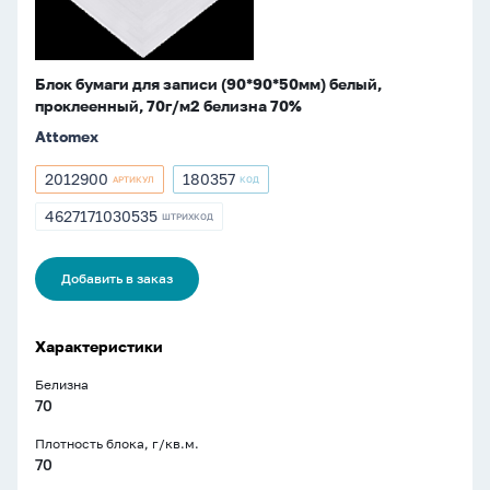
м2
белизна
70%
Блок бумаги для записи (90*90*50мм) белый,
проклеенный, 70г/м2 белизна 70%
Attomex
2012900
180357
АРТИКУЛ
КОД
Артикул
Артикул
2012900
180357
4627171030535
ШТРИХКОД
ШТРИХКОД
4627171030535
Добавить в заказ
Характеристики
Белизна
70
Плотность блока, г/кв.м.
70