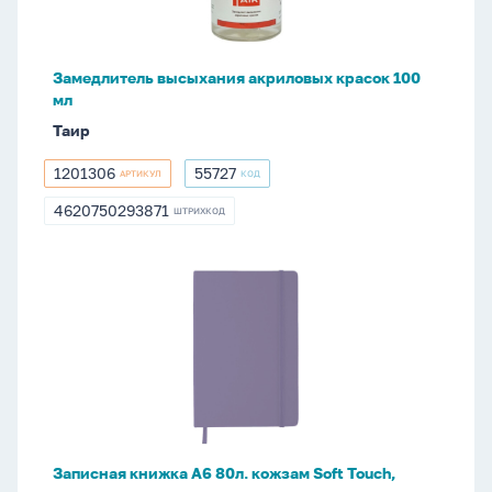
мл
Замедлитель высыхания акриловых красок 100
мл
Таир
1201306
55727
АРТИКУЛ
КОД
1201306
55727
4620750293871
ШТРИХКОД
4620750293871
Записная
книжка
А6
80л.
кожзам
Soft
Touch,
клетка,
Записная книжка А6 80л. кожзам Soft Touch,
верт.резинка,