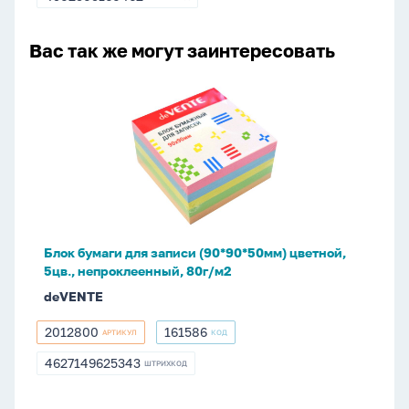
4902505160462
EF
(L)
Вас так же могут заинтересовать
Блок
бумаги
для
записи
(90*90*50мм)
цветной,
5цв.,
непроклеенный,
Блок бумаги для записи (90*90*50мм) цветной,
80г/
5цв., непроклеенный, 80г/м2
м2
deVENTE
2012800
161586
АРТИКУЛ
КОД
2012800
161586
4627149625343
ШТРИХКОД
4627149625343