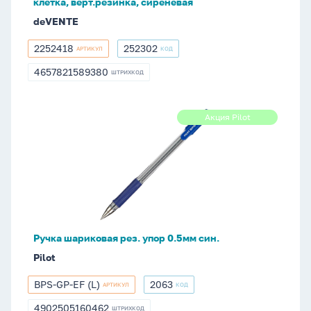
клетка, верт.резинка, сиреневая
сиреневая
deVENTE
2252418
252302
АРТИКУЛ
КОД
2252418
252302
4657821589380
ШТРИХКОД
4657821589380
Ручка
Акция Pilot
Акция
шариковая
Pilot
рез.
упор
0.5мм
син.
Ручка шариковая рез. упор 0.5мм син.
Pilot
BPS-GP-EF (L)
2063
АРТИКУЛ
КОД
BPS-
2063
GP-
4902505160462
ШТРИХКОД