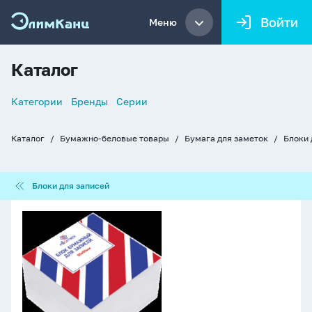
Войти
Меню
Каталог
Список
Категории
Бренды
Серии
навигации
Каталог
Бумажно-беловые товары
Бумага для заметок
Блоки 
Хлебные
крошки
Блоки
Блоки для записей
для
записей
Блок
бумаги
для
записи
(90*90*50мм)
белый,
проклеенный,
70г/