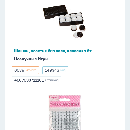
пластик
без
поля,
классика
6+
Шашки, пластик без поля, классика 6+
Нескучные Игры
0039
149343
АРТИКУЛ
КОД
0039
149343
4607093711101
ШТРИХКОД
4607093711101
Стразы
клеевые
"Звезда"
9*9см,
акрил,