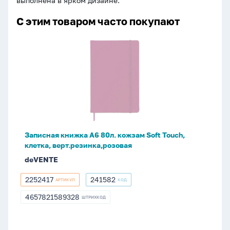
выполнена в ярком дизайне.
С этим товаром часто покупают
Записная
книжка
А6
80л.
кожзам
Soft
Touch,
клетка,
Записная книжка А6 80л. кожзам Soft Touch,
верт.резинка,розовая
клетка, верт.резинка,розовая
deVENTE
2252417
241582
АРТИКУЛ
КОД
2252417
241582
4657821589328
ШТРИХКОД
4657821589328
Шашки,