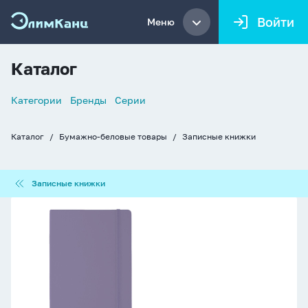
Войти
Меню
Каталог
Список
Категории
Бренды
Серии
навигации
Каталог
Бумажно-беловые товары
Записные книжки
Хлебные
крошки
Записные
Записные книжки
книжки
Записная
книжка
А6
80л.
кожзам
Soft
Touch,
клетка,