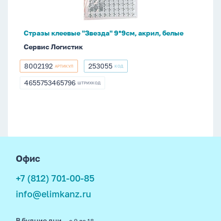
белые
Стразы клеевые "Звезда" 9*9см, акрил, белые
Сервис Логистик
8002192
253055
АРТИКУЛ
КОД
8002192
253055
4655753465796
ШТРИХКОД
4655753465796
footer
Офис
+7 (812) 701-00-85
info@elimkanz.ru
В будние дни
— с 9 до 18,