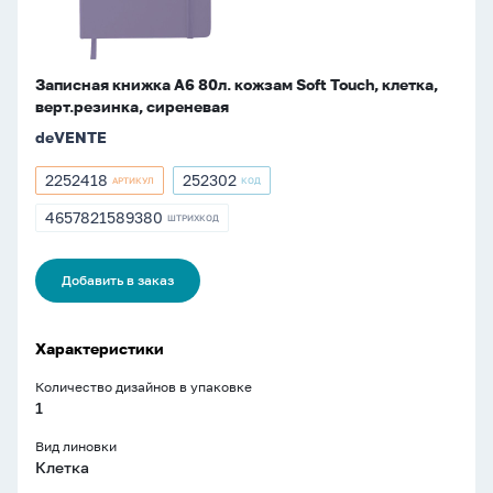
верт.резинка,
сиреневая
Записная книжка А6 80л. кожзам Soft Touch, клетка,
верт.резинка, сиреневая
deVENTE
2252418
252302
АРТИКУЛ
КОД
Артикул
Артикул
2252418
252302
4657821589380
ШТРИХКОД
ШТРИХКОД
4657821589380
Добавить в заказ
Характеристики
Количество дизайнов в упаковке
1
Вид линовки
Клетка