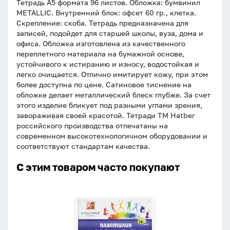
Тетрадь А5 формата 96 листов. Обложка: бумвинил
METALLIC. Внутренний блок: офсет 60 гр., клетка.
Скрепление: скоба. Тетрадь предназначена для
записей, подойдет для старшей школы, вуза, дома и
офиса. Обложка изготовлена из качественного
переплетного материала на бумажной основе,
устойчивого к истиранию и износу, водостойкая и
легко очищается. Отлично имитирует кожу, при этом
более доступна по цене. Сатиновое тиснение на
обложке делает металлический блеск глубже. За счет
этого изделие бликует под разными углами зрения,
завораживая своей красотой. Тетради ТМ Hatber
российского производства отпечатаны на
современном высокотехнологичном оборудовании и
соответствуют стандартам качества.
С этим товаром часто покупают
Пластилин
18цв
360гр.
КЛАССИКА,