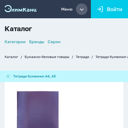
Войти
Меню
Каталог
Список
Категории
Бренды
Серии
навигации
Каталог
Бумажно-беловые товары
Тетради
Тетради бумвинил 
Хлебные
крошки
Тетради
Тетради бумвинил А4, А5
бумвинил
А4,
Тетрадь
А5
А5
96л
кл.
скоба
бумвинил
Hatber
"Металлик.