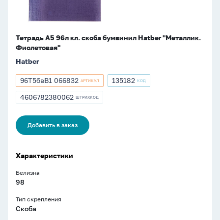
Фиолетовая"
Тетрадь А5 96л кл. скоба бумвинил Hatber "Металлик.
Фиолетовая"
Hatber
96Т5бвВ1 066832
135182
АРТИКУЛ
КОД
Артикул
Артикул
96Т5бвВ1
135182
4606782380062
ШТРИХКОД
ШТРИХКОД
066832
4606782380062
Добавить в заказ
Характеристики
Белизна
98
Тип скрепления
Скоба