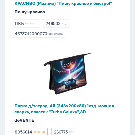
КРАСИВО (Мазина) "Пишу красиво и быстро!"
(Мазина)
Пишу красиво
"Пишу
красиво
ПКБ
249503
АРТИКУЛ
КОД
ПКБ
249503
и
4673742000070
быстро!"
ШТРИХКОД
4673742000070
Папка
д/
тетрад.
А5
(243x200x80)
1отд.
молния
сверху,
Папка д/тетрад. А5 (243x200x80) 1отд. молния
пластик
сверху, пластик "Turbo Galaxy",3D
"Turbo
deVENTE
Galaxy",3D
8056614
266775
АРТИКУЛ
КОД
8056614
266775