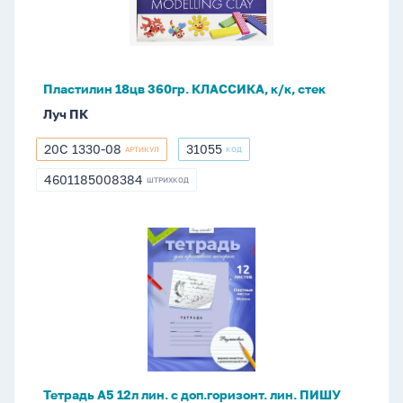
к/
к,
стек
Пластилин 18цв 360гр. КЛАССИКА, к/к, стек
Луч ПК
20С 1330-08
31055
АРТИКУЛ
КОД
20С
31055
1330-
4601185008384
ШТРИХКОД
4601185008384
08
Тетрадь
А5
12л
лин.
с
доп.горизонт.
лин.
ПИШУ
Тетрадь А5 12л лин. с доп.горизонт. лин. ПИШУ
КРАСИВО