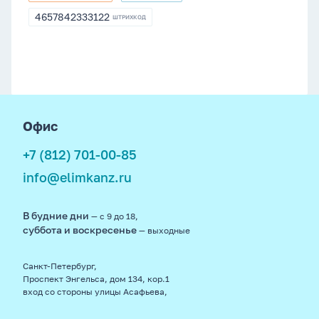
4657842333122
ШТРИХКОД
4657842333122
footer
Офис
+7 (812) 701-00-85
info@elimkanz.ru
В будние дни
— с 9 до 18,
суббота и воскресенье
— выходные
Санкт-Петербург,
Проспект Энгельса, дом 134, кор.1
вход со стороны улицы Асафьева,