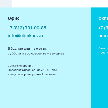
footer
Офис
Скл
+7 (812) 701-00-85
+7 (
info@elimkanz.ru
ome
В будние дни
Санкт-
— с 9 до 18,
Просп
суббота и воскресенье
— выходные
Санкт-Петербург,
Проспект Энгельса, дом 134, кор.1
вход со стороны улицы Асафьева,