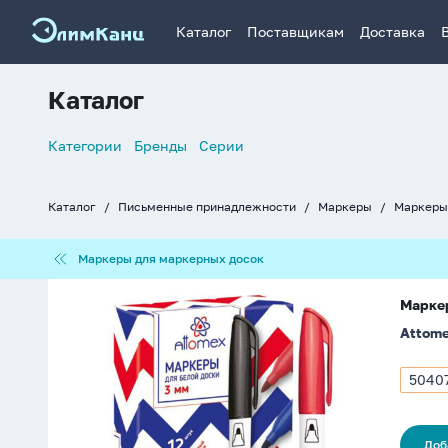
Каталог
Поставщикам
Доставка
Каталог
Список
Категории
Бренды
Серии
навигации
Каталог
Письменные принадлежности
Маркеры
Маркеры
Хлебные
крошки
Маркеры
Маркеры для маркерных досок
для
маркерных
Маркер
досок
Маркер
для
Attom
белой
доски
4,0мм.
5040
Арти
красный
5040
Доб