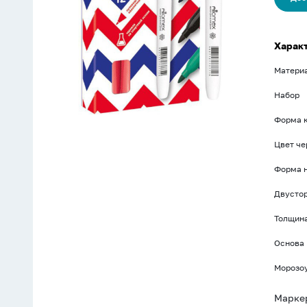
Харак
Матери
Набор
Форма 
Цвет че
Форма 
Двусто
Толщина
Основа
Морозо
Маркер