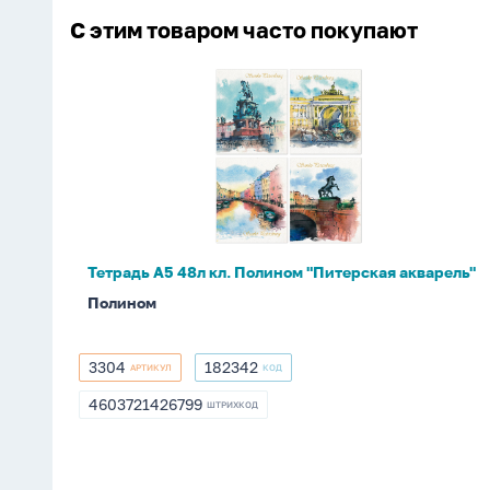
С этим товаром часто покупают
Тетрадь
А5
48л
кл.
Полином
"Питерская
акварель"
Тетрадь А5 48л кл. Полином "Питерская акварель"
Полином
3304
182342
АРТИКУЛ
КОД
3304
182342
4603721426799
ШТРИХКОД
4603721426799