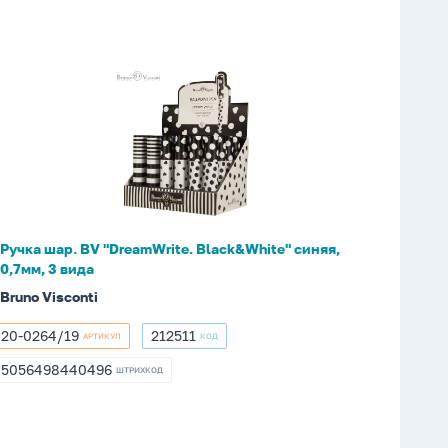
Ручка
шар.
BV
"DreamWrite.
Black&White"
синяя,
0,7мм,
3
Ручка шар. BV "DreamWrite. Black&White" синяя,
вида
0,7мм, 3 вида
Bruno Visconti
20-0264/19
212511
АРТИКУЛ
КОД
20-
212511
0264/19
5056498440496
ШТРИХКОД
5056498440496