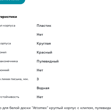
теристики
Пластик
ал корпуса
Нет
Круглая
корпуса
Красный
рнил
Пулевидный
наконечника
Нет
ронний
3
 линии письма, мм.
Водная
Нет
устойчивость
 для белой доски "Attomex" круглый корпус с клипом, пулеви