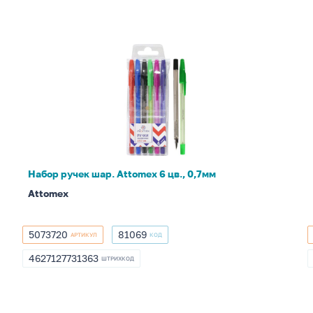
Набор
ручек
шар.
Attomex
6
цв.,
0,7мм
Набор ручек шар. Attomex 6 цв., 0,7мм
Attomex
5073720
81069
АРТИКУЛ
КОД
5073720
81069
4627127731363
ШТРИХКОД
4627127731363