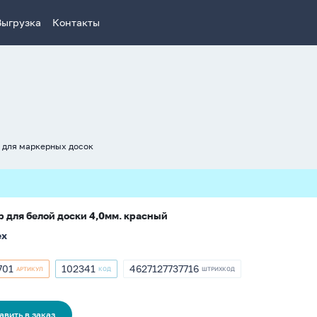
Выгрузка
Контакты
 для маркерных досок
 для белой доски 4,0мм. красный
ex
701
102341
4627127737716
АРТИКУЛ
КОД
ШТРИХКОД
кул
Артикул
ШТРИХКОД
701
102341
4627127737716
авить в заказ